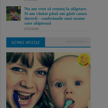
Nu am vrut să renunț la alăptare.
Si am căutat până am găsit cauza
durerii - confesiunile unei mame
care alăptează
27/3/2026
ULTIMILE ARTICOLE
NOUTATI AICI