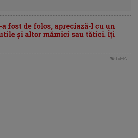
i-a fost de folos, apreciază-l cu un
tile și altor mămici sau tătici. Îți
TEMA: