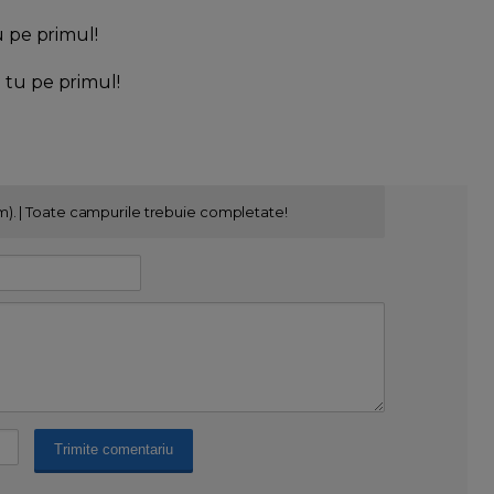
u pe primul!
l tu pe primul!
m). | Toate campurile trebuie completate!