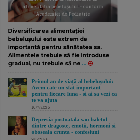
alimentația bebelușului - conform
Academiei de Pediatrie
16/7/2026
AUTOR: EDITOR DC.
Diversificarea alimentației
bebelușului este extrem de
importantă pentru sănătatea sa.
Alimentele trebuie să fie introduse
gradual, nu trebuie să ne
...
Primul an de viață al bebelușului:
Avem cate un sfat important
pentru fiecare luna - si ai sa vezi ca
te va ajuta
10/7/2026
Depresia postnatala sau baletul
dintre dragoste, emotii, hormoni si
oboseala crunta - confesiuni
9/6/2026