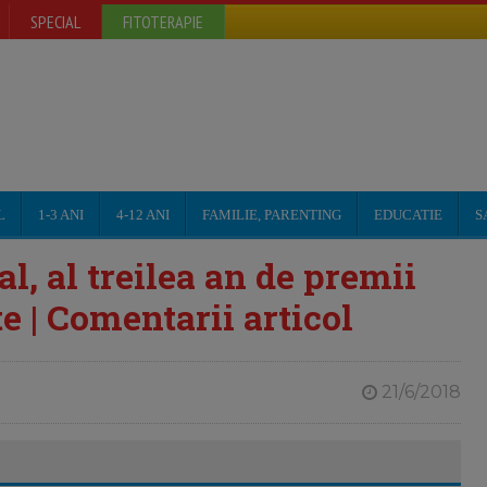
SPECIAL
FITOTERAPIE
L
1-3 ANI
4-12 ANI
FAMILIE, PARENTING
EDUCATIE
S
al, al treilea an de premii
te | Comentarii articol
21/6/2018