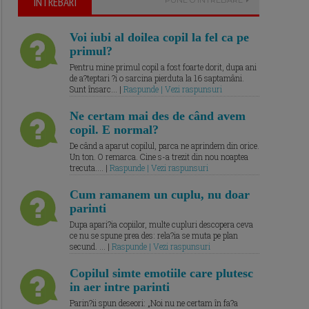
ÎNTREBARI
Voi iubi al doilea copil la fel ca pe
primul?
Pentru mine primul copil a fost foarte dorit, dupa ani
de a?teptari ?i o sarcina pierduta la 16 saptamâni.
Sunt însarc... |
Raspunde | Vezi raspunsuri
Ne certam mai des de când avem
copil. E normal?
De când a aparut copilul, parca ne aprindem din orice.
Un ton. O remarca. Cine s-a trezit din nou noaptea
trecuta.... |
Raspunde | Vezi raspunsuri
Cum ramanem un cuplu, nu doar
parinti
Dupa apari?ia copiilor, multe cupluri descopera ceva
ce nu se spune prea des: rela?ia se muta pe plan
secund. ... |
Raspunde | Vezi raspunsuri
Copilul simte emotiile care plutesc
in aer intre parinti
Parin?ii spun deseori: „Noi nu ne certam în fa?a