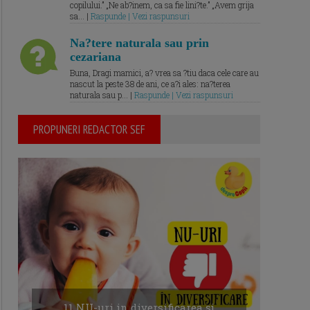
copilului.” „Ne ab?inem, ca sa fie lini?te.” „Avem grija
sa... |
Raspunde | Vezi raspunsuri
Na?tere naturala sau prin
cezariana
Buna, Dragi mamici, a? vrea sa ?tiu daca cele care au
nascut la peste 38 de ani, ce a?i ales: na?terea
naturala sau p... |
Raspunde | Vezi raspunsuri
PROPUNERI REDACTOR SEF
11 NU-uri in diversificarea și