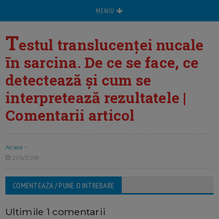
MENIU
T
estul translucenței nucale
īn sarcina. De ce se face, ce
detectează și cum se
interpretează rezultatele |
Comentarii articol
Acasa
>
21/6/2018
COMENTEAZA / PUNE O INTREBARE
Ultimile 1 comentarii