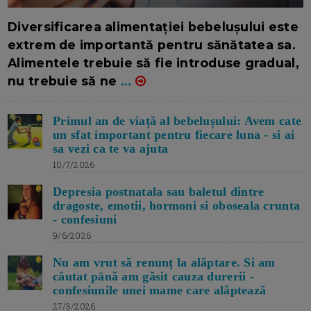
16/7/2026
AUTOR: EDITOR DC.
Diversificarea alimentației bebelușului este
extrem de importantă pentru sănătatea sa.
Alimentele trebuie să fie introduse gradual,
nu trebuie să ne
...
Primul an de viață al bebelușului: Avem cate
un sfat important pentru fiecare luna - si ai
sa vezi ca te va ajuta
10/7/2026
Depresia postnatala sau baletul dintre
dragoste, emotii, hormoni si oboseala crunta
- confesiuni
9/6/2026
Nu am vrut să renunț la alăptare. Si am
căutat pānă am găsit cauza durerii -
confesiunile unei mame care alăptează
27/3/2026