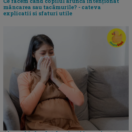
Ce facem cānd copilul aruncă intenționat
māncarea sau tacāmurile? - cateva
explicatii si sfaturi utile