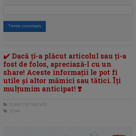
✔️ Dacă ți-a plăcut articolul sau ți-a
fost de folos, apreciază-l cu un
share! Aceste informații le pot fi
utile și altor mămici sau tătici. Īți
mulțumim anticipat! ❣️
SUBIECTE TRATATE:
TEMA: