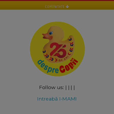
COMUNITATE
Follow us:
|
|
|
|
Intreabă I-MAMI