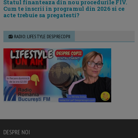
Statul finanteaza din nou procedurile FIV.
Cum te inscrii in programul din 2026 si ce
acte trebuie sa pregatesti?
📻 RADIO: LIFESTYLE DESPRECOPII
DESPRE NOI