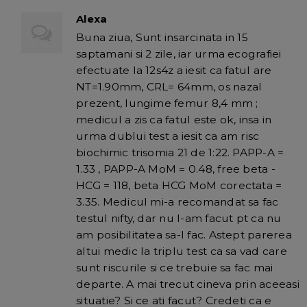
Alexa
Buna ziua, Sunt insarcinata in 15
saptamani si 2 zile, iar urma ecografiei
efectuate la 12s4z a iesit ca fatul are
NT=1.90mm, CRL= 64mm, os nazal
prezent, lungime femur 8,4 mm ;
medicul a zis ca fatul este ok, insa in
urma dublui test a iesit ca am risc
biochimic trisomia 21 de 1:22. PAPP-A =
1.33 , PAPP-A MoM = 0.48, free beta -
HCG = 118, beta HCG MoM corectata =
3.35. Medicul mi-a recomandat sa fac
testul nifty, dar nu l-am facut pt ca nu
am posibilitatea sa-l fac. Astept parerea
altui medic la triplu test ca sa vad care
sunt riscurile si ce trebuie sa fac mai
departe. A mai trecut cineva prin aceeasi
situatie? Si ce ati facut? Credeti ca e