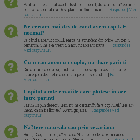
Pentru mine primul copil a fost foarte dorit, dupa ani de a?teptari ?i
o sarcina pierduta la 16 saptamāni. Sunt īnsarc... |
Raspunde | Vezi
raspunsuri
Ne certam mai des de cānd avem copil. E
normal?
De cānd a aparut copilul, parca ne aprindem din orice. Un ton. O
remarca. Cine s-a trezit din nou noaptea trecuta.... |
Raspunde |
Vezi raspunsuri
Cum ramanem un cuplu, nu doar parinti
Dupa apari?ia copiilor, multe cupluri descopera ceva ce nu se
spune prea des: rela?ia se muta pe plan secund. ... |
Raspunde |
Vezi raspunsuri
Copilul simte emotiile care plutesc in aer
intre parinti
Parin?ii spun deseori: „Noi nu ne certam īn fa?a copilului.” „Ne ab?
inem, ca sa fie lini?te.” „Avem grija sa... |
Raspunde | Vezi
raspunsuri
Na?tere naturala sau prin cezariana
Buna, Dragi mamici, a? vrea sa ?tiu daca cele care au nascut la
peste 38 de ani, ce a?i ales: na?terea naturala sau p... |
Raspunde |