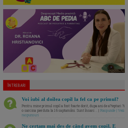
ĪNTREBARI
Voi iubi al doilea copil la fel ca pe primul?
Pentru mine primul copil a fost foarte dorit, dupa ani de a?teptari ?i
o sarcina pierduta la 16 saptamāni. Sunt īnsarc... |
Raspunde | Vezi
raspunsuri
Ne certam mai des de cānd avem copil. E