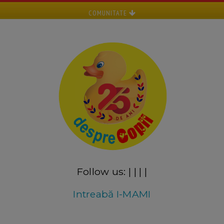
COMUNITATE
Follow us:
|
|
|
|
Intreabă I-MAMI