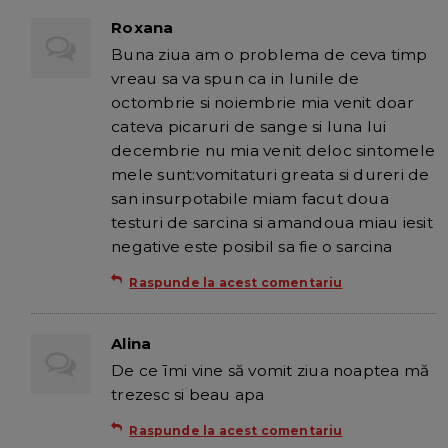
Roxana
Buna ziua am o problema de ceva timp
vreau sa va spun ca in lunile de
octombrie si noiembrie mia venit doar
cateva picaruri de sange si luna lui
decembrie nu mia venit deloc sintomele
mele sunt:vomitaturi greata si dureri de
san insurpotabile miam facut doua
testuri de sarcina si amandoua miau iesit
negative este posibil sa fie o sarcina
Raspunde la acest comentariu
Alina
De ce īmi vine să vomit ziua noaptea mă
trezesc si beau apa
Raspunde la acest comentariu