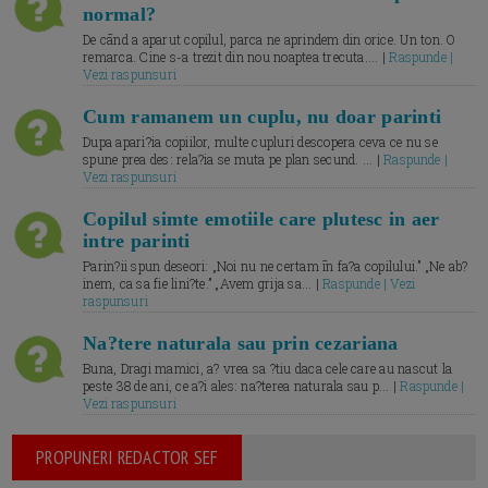
normal?
De cānd a aparut copilul, parca ne aprindem din orice. Un ton. O
remarca. Cine s-a trezit din nou noaptea trecuta.... |
Raspunde |
Vezi raspunsuri
Cum ramanem un cuplu, nu doar parinti
Dupa apari?ia copiilor, multe cupluri descopera ceva ce nu se
spune prea des: rela?ia se muta pe plan secund. ... |
Raspunde |
Vezi raspunsuri
Copilul simte emotiile care plutesc in aer
intre parinti
Parin?ii spun deseori: „Noi nu ne certam īn fa?a copilului.” „Ne ab?
inem, ca sa fie lini?te.” „Avem grija sa... |
Raspunde | Vezi
raspunsuri
Na?tere naturala sau prin cezariana
Buna, Dragi mamici, a? vrea sa ?tiu daca cele care au nascut la
peste 38 de ani, ce a?i ales: na?terea naturala sau p... |
Raspunde |
Vezi raspunsuri
PROPUNERI REDACTOR SEF