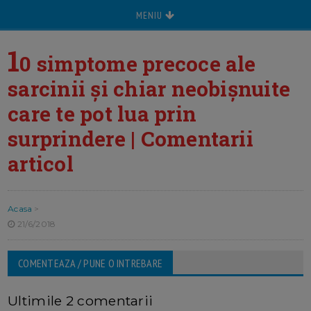
MENIU
1
0 simptome precoce ale
sarcinii și chiar neobișnuite
care te pot lua prin
surprindere | Comentarii
articol
Acasa
>
21/6/2018
COMENTEAZA / PUNE O INTREBARE
Ultimile 2 comentarii