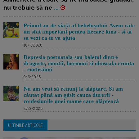
nu trebuie să ne
...
Primul an de viață al bebelușului: Avem cate
un sfat important pentru fiecare luna - si ai
sa vezi ca te va ajuta
10/7/2026
Depresia postnatala sau baletul dintre
dragoste, emotii, hormoni si oboseala crunta
- confesiuni
9/6/2026
Nu am vrut să renunț la alăptare. Si am
căutat pānă am găsit cauza durerii -
confesiunile unei mame care alăptează
27/3/2026
ULTIMILE ARTICOLE