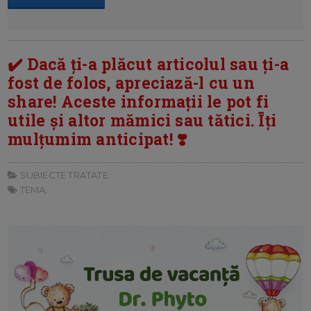
✔️ Dacă ți-a plăcut articolul sau ți-a
fost de folos, apreciază-l cu un
share! Aceste informații le pot fi
utile și altor mămici sau tătici. Īți
mulțumim anticipat! ❣️
SUBIECTE TRATATE:
TEMA: