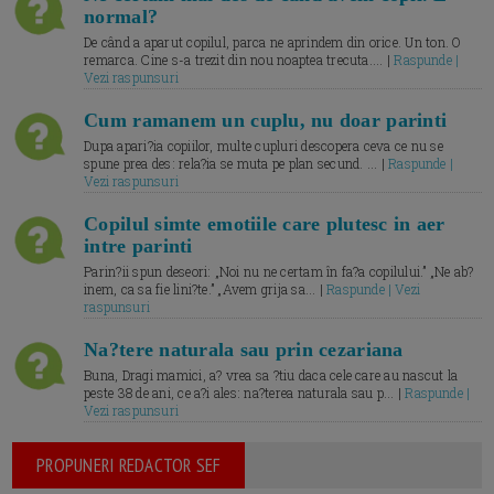
normal?
De când a aparut copilul, parca ne aprindem din orice. Un ton. O
remarca. Cine s-a trezit din nou noaptea trecuta.... |
Raspunde |
Vezi raspunsuri
Cum ramanem un cuplu, nu doar parinti
Dupa apari?ia copiilor, multe cupluri descopera ceva ce nu se
spune prea des: rela?ia se muta pe plan secund. ... |
Raspunde |
Vezi raspunsuri
Copilul simte emotiile care plutesc in aer
intre parinti
Parin?ii spun deseori: „Noi nu ne certam în fa?a copilului.” „Ne ab?
inem, ca sa fie lini?te.” „Avem grija sa... |
Raspunde | Vezi
raspunsuri
Na?tere naturala sau prin cezariana
Buna, Dragi mamici, a? vrea sa ?tiu daca cele care au nascut la
peste 38 de ani, ce a?i ales: na?terea naturala sau p... |
Raspunde |
Vezi raspunsuri
PROPUNERI REDACTOR SEF