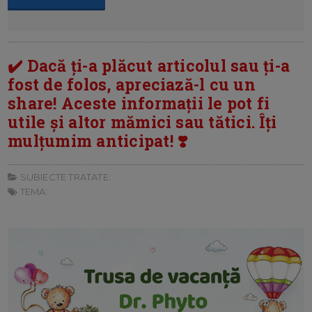
✔️ Dacă ți-a plăcut articolul sau ți-a
fost de folos, apreciază-l cu un
share! Aceste informații le pot fi
utile și altor mămici sau tătici. Îți
mulțumim anticipat! ❣️
SUBIECTE TRATATE:
TEMA: