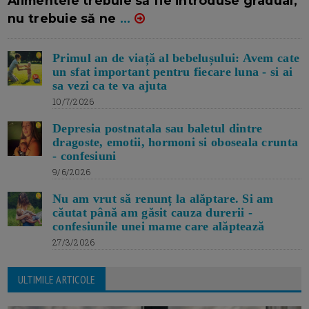
Alimentele trebuie să fie introduse gradual,
nu trebuie să ne
...
Primul an de viață al bebelușului: Avem cate
un sfat important pentru fiecare luna - si ai
sa vezi ca te va ajuta
10/7/2026
Depresia postnatala sau baletul dintre
dragoste, emotii, hormoni si oboseala crunta
- confesiuni
9/6/2026
Nu am vrut să renunț la alăptare. Si am
căutat până am găsit cauza durerii -
confesiunile unei mame care alăptează
27/3/2026
ULTIMILE ARTICOLE