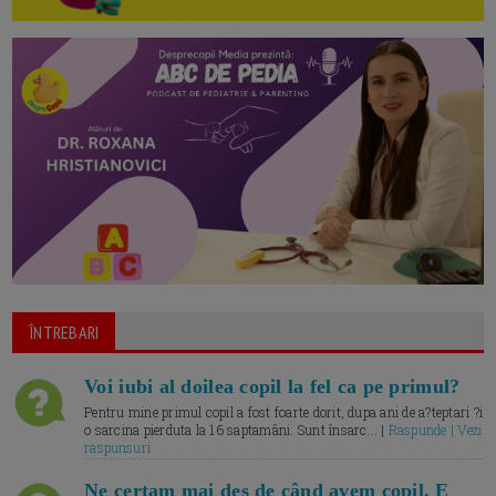
ÎNTREBARI
Voi iubi al doilea copil la fel ca pe primul?
Pentru mine primul copil a fost foarte dorit, dupa ani de a?teptari ?i
o sarcina pierduta la 16 saptamâni. Sunt însarc... |
Raspunde | Vezi
raspunsuri
Ne certam mai des de când avem copil. E