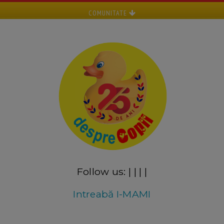
COMUNITATE
Follow us:
|
|
|
|
Intreabă I-MAMI