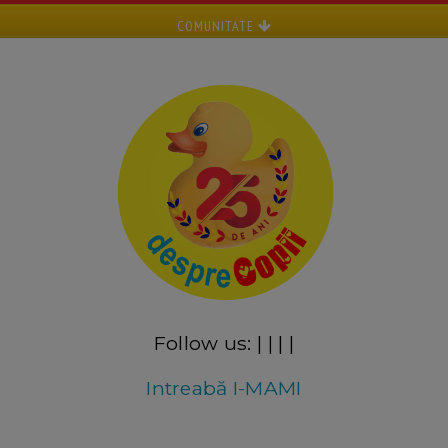
COMUNITATE
Follow us:
|
|
|
|
Intreabă I-MAMI