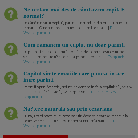
Ne certam mai des de când avem copil. E
normal?
De când a aparut copilul, parca ne aprindem din orice. Un ton. O
remarca. Cine s-a trezit din nou noaptea trecuta.... |
Raspunde |
Vezi raspunsuri
Cum ramanem un cuplu, nu doar parinti
Dupa apari?ia copiilor, multe cupluri descopera ceva ce nu se
spune prea des: rela?ia se muta pe plan secund. ... |
Raspunde |
Vezi raspunsuri
Copilul simte emotiile care plutesc in aer
intre parinti
Parin?ii spun deseori: „Noi nu ne certam în fa?a copilului.” „Ne ab?
inem, ca sa fie lini?te.” „Avem grija sa... |
Raspunde | Vezi
raspunsuri
Na?tere naturala sau prin cezariana
Buna, Dragi mamici, a? vrea sa ?tiu daca cele care au nascut la
peste 38 de ani, ce a?i ales: na?terea naturala sau p... |
Raspunde |
Vezi raspunsuri