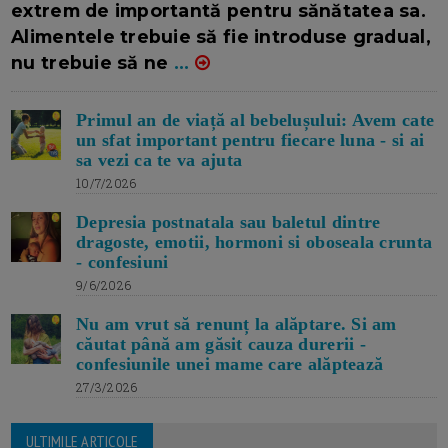
extrem de importantă pentru sănătatea sa.
Alimentele trebuie să fie introduse gradual,
nu trebuie să ne
...
Primul an de viață al bebelușului: Avem cate
un sfat important pentru fiecare luna - si ai
sa vezi ca te va ajuta
10/7/2026
Depresia postnatala sau baletul dintre
dragoste, emotii, hormoni si oboseala crunta
- confesiuni
9/6/2026
Nu am vrut să renunț la alăptare. Si am
căutat până am găsit cauza durerii -
confesiunile unei mame care alăptează
27/3/2026
ULTIMILE ARTICOLE