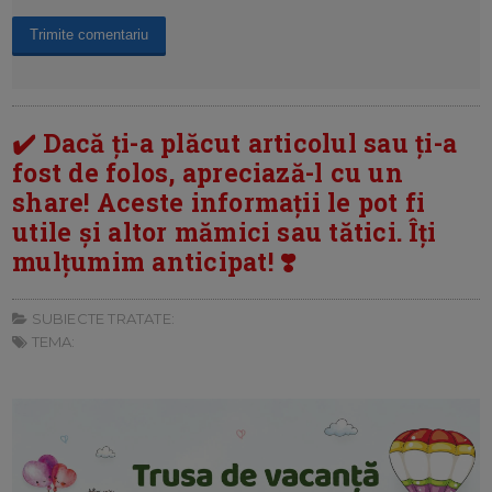
✔️ Dacă ți-a plăcut articolul sau ți-a
fost de folos, apreciază-l cu un
share! Aceste informații le pot fi
utile și altor mămici sau tătici. Îți
mulțumim anticipat! ❣️
SUBIECTE TRATATE:
TEMA: