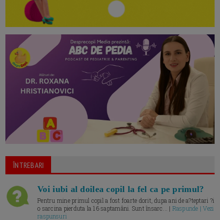
ÎNTREBARI
Voi iubi al doilea copil la fel ca pe primul?
Pentru mine primul copil a fost foarte dorit, dupa ani de a?teptari ?i
o sarcina pierduta la 16 saptamâni. Sunt însarc... |
Raspunde | Vezi
raspunsuri