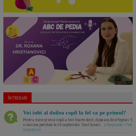
ÎNTREBARI
Voi iubi al doilea copil la fel ca pe primul?
Pentru mine primul copil a fost foarte dorit, dupa ani de a?teptari ?i
o sarcina pierduta la 16 saptamâni. Sunt însarc... |
Raspunde | Vezi
raspunsuri