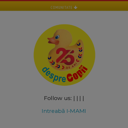
COMUNITATE
Follow us:
|
|
|
|
Intreabă I-MAMI