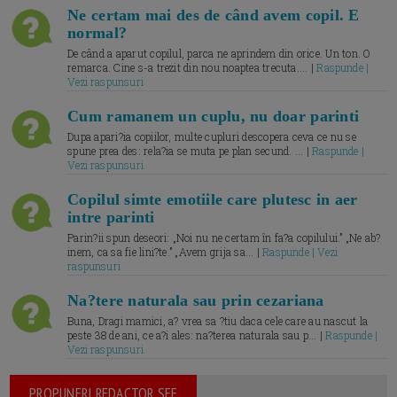
Ne certam mai des de când avem copil. E
normal?
De când a aparut copilul, parca ne aprindem din orice. Un ton. O
remarca. Cine s-a trezit din nou noaptea trecuta.... |
Raspunde |
Vezi raspunsuri
Cum ramanem un cuplu, nu doar parinti
Dupa apari?ia copiilor, multe cupluri descopera ceva ce nu se
spune prea des: rela?ia se muta pe plan secund. ... |
Raspunde |
Vezi raspunsuri
Copilul simte emotiile care plutesc in aer
intre parinti
Parin?ii spun deseori: „Noi nu ne certam în fa?a copilului.” „Ne ab?
inem, ca sa fie lini?te.” „Avem grija sa... |
Raspunde | Vezi
raspunsuri
Na?tere naturala sau prin cezariana
Buna, Dragi mamici, a? vrea sa ?tiu daca cele care au nascut la
peste 38 de ani, ce a?i ales: na?terea naturala sau p... |
Raspunde |
Vezi raspunsuri
PROPUNERI REDACTOR SEF