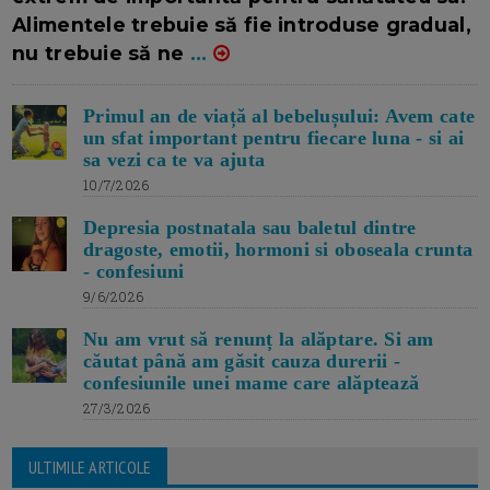
Alimentele trebuie să fie introduse gradual,
nu trebuie să ne
...
Primul an de viață al bebelușului: Avem cate
un sfat important pentru fiecare luna - si ai
sa vezi ca te va ajuta
10/7/2026
Depresia postnatala sau baletul dintre
dragoste, emotii, hormoni si oboseala crunta
- confesiuni
9/6/2026
Nu am vrut să renunț la alăptare. Si am
căutat până am găsit cauza durerii -
confesiunile unei mame care alăptează
27/3/2026
ULTIMILE ARTICOLE