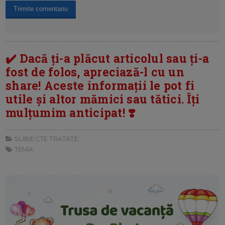
✔️ Dacă ți-a plăcut articolul sau ți-a
fost de folos, apreciază-l cu un
share! Aceste informații le pot fi
utile și altor mămici sau tătici. Îți
mulțumim anticipat! ❣️
SUBIECTE TRATATE:
TEMA: