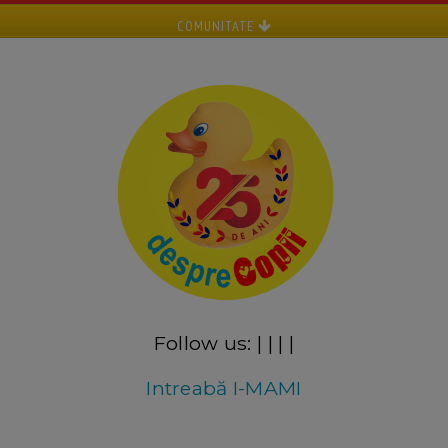
COMUNITATE
Follow us:
|
|
|
|
Intreabă I-MAMI