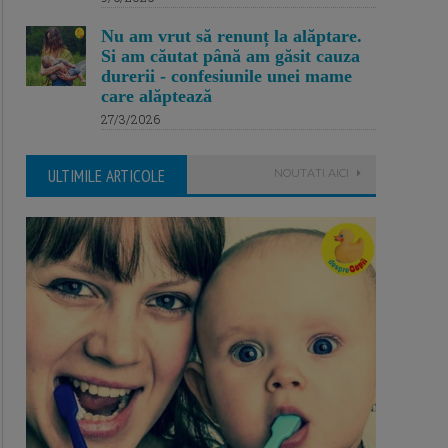
Nu am vrut să renunț la alăptare.
Si am căutat până am găsit cauza
durerii - confesiunile unei mame
care alăptează
27/3/2026
ULTIMILE ARTICOLE
NOUTATI AICI