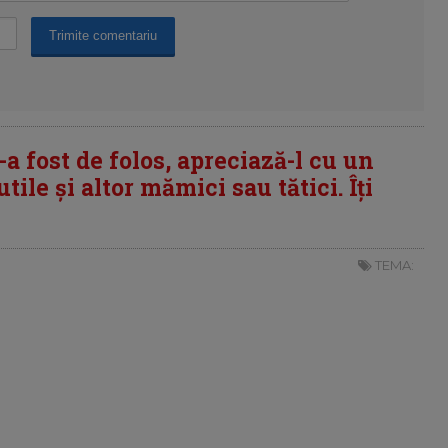
i-a fost de folos, apreciază-l cu un
tile și altor mămici sau tătici. Îți
TEMA: