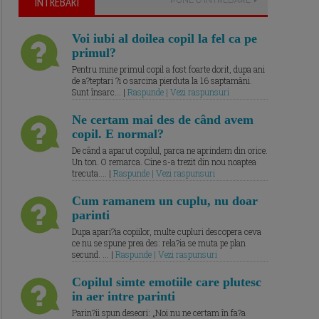
ÎNTREBARI
Voi iubi al doilea copil la fel ca pe
primul?
Pentru mine primul copil a fost foarte dorit, dupa ani
de a?teptari ?i o sarcina pierduta la 16 saptamâni.
Sunt însarc... |
Raspunde | Vezi raspunsuri
Ne certam mai des de când avem
copil. E normal?
De când a aparut copilul, parca ne aprindem din orice.
Un ton. O remarca. Cine s-a trezit din nou noaptea
trecuta.... |
Raspunde | Vezi raspunsuri
Cum ramanem un cuplu, nu doar
parinti
Dupa apari?ia copiilor, multe cupluri descopera ceva
ce nu se spune prea des: rela?ia se muta pe plan
secund. ... |
Raspunde | Vezi raspunsuri
Copilul simte emotiile care plutesc
in aer intre parinti
Parin?ii spun deseori: „Noi nu ne certam în fa?a