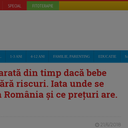
SPECIAL
FITOTERAPIE
L
1-3 ANI
4-12 ANI
FAMILIE, PARENTING
EDUCATIE
S
 arată din timp dacă bebe
ără riscuri. Iata unde se
n România și ce prețuri are.
21/6/2018