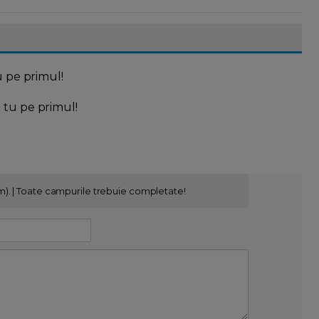
u pe primul!
l tu pe primul!
m). | Toate campurile trebuie completate!