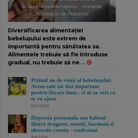
alimentația bebelușului - conform
Academiei de Pediatrie
16/7/2026
AUTOR: EDITOR DC.
Diversificarea alimentației
bebelușului este extrem de
importantă pentru sănătatea sa.
Alimentele trebuie să fie introduse
gradual, nu trebuie să ne
...
Primul an de viață al bebelușului:
Avem cate un sfat important
pentru fiecare luna - si ai sa vezi ca
te va ajuta
10/7/2026
Depresia postnatala sau baletul
dintre dragoste, emotii, hormoni si
oboseala crunta - confesiuni
9/6/2026