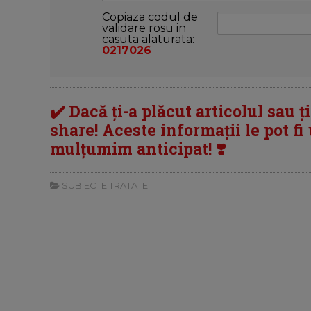
Copiaza codul de
validare rosu in
casuta alaturata:
0217026
✔️ Dacă ți-a plăcut articolul sau ț
share! Aceste informații le pot fi u
mulțumim anticipat! ❣️
SUBIECTE TRATATE: