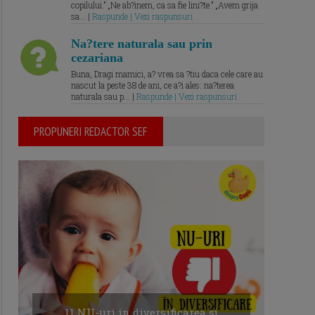
copilului.” „Ne ab?inem, ca sa fie lini?te.” „Avem grija
sa... |
Raspunde | Vezi raspunsuri
Na?tere naturala sau prin
cezariana
Buna, Dragi mamici, a? vrea sa ?tiu daca cele care au
nascut la peste 38 de ani, ce a?i ales: na?terea
naturala sau p... |
Raspunde | Vezi raspunsuri
PROPUNERI REDACTOR SEF
11 NU-uri in diversificarea și