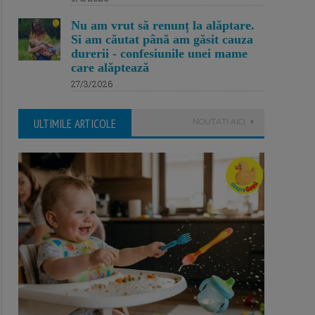
Nu am vrut să renunț la alăptare.
Si am căutat până am găsit cauza
durerii - confesiunile unei mame
care alăptează
27/3/2026
ULTIMILE ARTICOLE
NOUTATI AICI