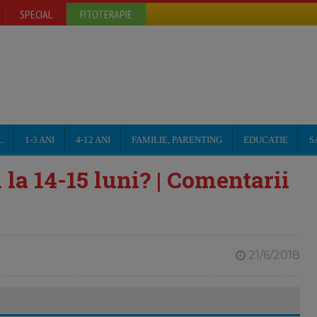
SPECIAL
FITOTERAPIE
L
1-3 ANI
4-12 ANI
FAMILIE, PARENTING
EDUCATIE
S
 la 14-15 luni? | Comentarii
21/6/2018