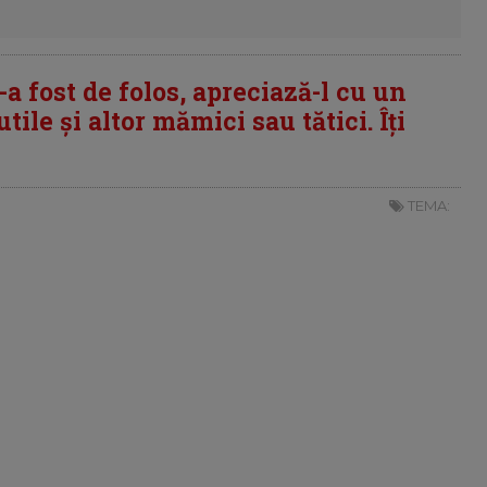
i-a fost de folos, apreciază-l cu un
tile și altor mămici sau tătici. Îți
TEMA: