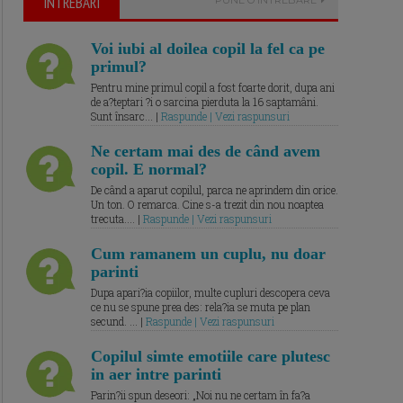
ÎNTREBARI
Voi iubi al doilea copil la fel ca pe
primul?
Pentru mine primul copil a fost foarte dorit, dupa ani
de a?teptari ?i o sarcina pierduta la 16 saptamâni.
Sunt însarc... |
Raspunde | Vezi raspunsuri
Ne certam mai des de când avem
copil. E normal?
De când a aparut copilul, parca ne aprindem din orice.
Un ton. O remarca. Cine s-a trezit din nou noaptea
trecuta.... |
Raspunde | Vezi raspunsuri
Cum ramanem un cuplu, nu doar
parinti
Dupa apari?ia copiilor, multe cupluri descopera ceva
ce nu se spune prea des: rela?ia se muta pe plan
secund. ... |
Raspunde | Vezi raspunsuri
Copilul simte emotiile care plutesc
in aer intre parinti
Parin?ii spun deseori: „Noi nu ne certam în fa?a