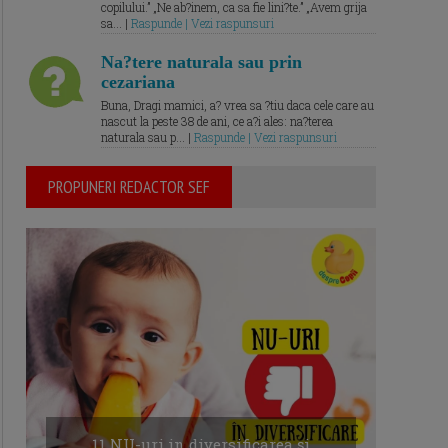
copilului.” „Ne ab?inem, ca sa fie lini?te.” „Avem grija
sa... |
Raspunde | Vezi raspunsuri
Na?tere naturala sau prin
cezariana
Buna, Dragi mamici, a? vrea sa ?tiu daca cele care au
nascut la peste 38 de ani, ce a?i ales: na?terea
naturala sau p... |
Raspunde | Vezi raspunsuri
PROPUNERI REDACTOR SEF
11 NU-uri in diversificarea și