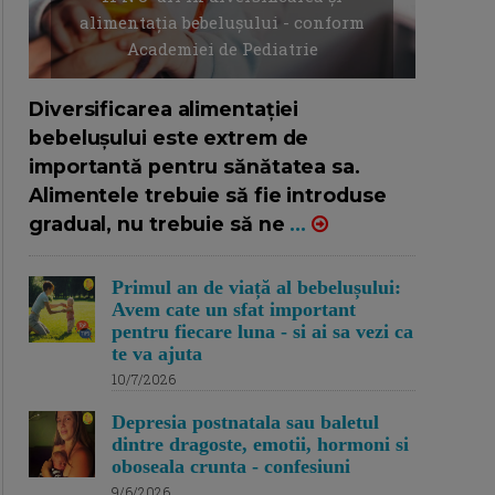
alimentația bebelușului - conform
Academiei de Pediatrie
16/7/2026
AUTOR: EDITOR DC.
Diversificarea alimentației
bebelușului este extrem de
importantă pentru sănătatea sa.
Alimentele trebuie să fie introduse
gradual, nu trebuie să ne
...
Primul an de viață al bebelușului:
Avem cate un sfat important
pentru fiecare luna - si ai sa vezi ca
te va ajuta
10/7/2026
Depresia postnatala sau baletul
dintre dragoste, emotii, hormoni si
oboseala crunta - confesiuni
9/6/2026