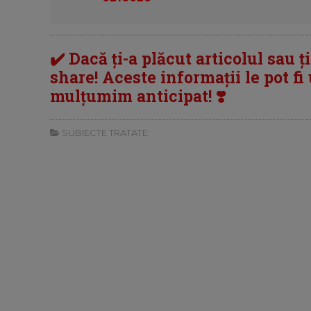
✔️ Dacă ți-a plăcut articolul sau ț
share! Aceste informații le pot fi u
mulțumim anticipat! ❣️
SUBIECTE TRATATE: