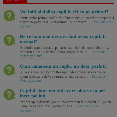
Voi iubi al doilea copil la fel ca pe primul?
Pentru mine primul copil a fost foarte dorit, dupa ani de a?teptari ?i
o sarcina pierduta la 16 saptamâni. Sunt însarc... |
Raspunde | Vezi
raspunsuri
Ne certam mai des de când avem copil. E
normal?
De când a aparut copilul, parca ne aprindem din orice. Un ton. O
remarca. Cine s-a trezit din nou noaptea trecuta.... |
Raspunde |
Vezi raspunsuri
Cum ramanem un cuplu, nu doar parinti
Dupa apari?ia copiilor, multe cupluri descopera ceva ce nu se
spune prea des: rela?ia se muta pe plan secund. ... |
Raspunde |
Vezi raspunsuri
Copilul simte emotiile care plutesc in aer
intre parinti
Parin?ii spun deseori: „Noi nu ne certam în fa?a copilului.” „Ne ab?
inem, ca sa fie lini?te.” „Avem grija sa... |
Raspunde | Vezi
raspunsuri