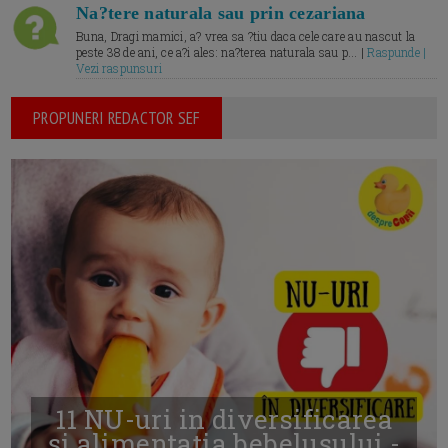
Na?tere naturala sau prin cezariana
Buna, Dragi mamici, a? vrea sa ?tiu daca cele care au nascut la
peste 38 de ani, ce a?i ales: na?terea naturala sau p... |
Raspunde |
Vezi raspunsuri
PROPUNERI REDACTOR SEF
11 NU-uri in diversificarea
și alimentația bebelușului -