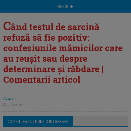
MENIU
C
ând testul de sarcină
refuză să fie pozitiv:
confesiunile mămicilor care
au reușit sau despre
determinare și răbdare |
Comentarii articol
Acasa
>
21/6/2018
COMENTEAZA / PUNE O INTREBARE