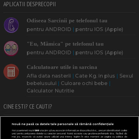
APLICATII DESPRECOPII
Odiseea Sarcinii pe telefonul tau
pentru ANDROID
|
pentru IOS (Apple)
"Eu, Mămica" pe telefonul tau
pentru ANDROID
|
pentru IOS (Apple)
Calculatoare utile in sarcina
Afla data nasterii
|
Cate Kg. in plus
|
Sexul
bebelusului
|
Culoare ochi bebe
|
Calculator Nutritie
CINE ESTI? CE CAUTI?
Doresc un copil
Adoptia
Probleme cu sarcina
Nouă ne pasă ca datele tale personale să rămână confidențiale
Noi și partenerii noștri
589
stocăm și/sau accesăm informații pe dispozitivul dvs., precum identificatorii cookie
Urmeaza sa nasc
Probleme alaptare
Bebe plange
unici pentru prelucrarea datelor cu caracter personal. Puteți accepta sau gestiona preferințele dvs. făcând clic
mai jos, respectiv vă puteți opune utilizării unui interes legitim în orice moment pe pagina cu politica de