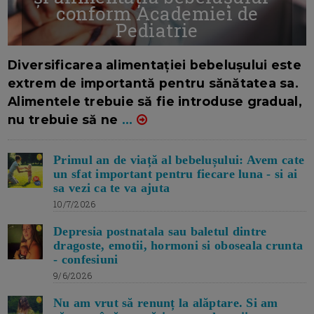
conform Academiei de
Pediatrie
16/7/2026
AUTOR: EDITOR DC.
Diversificarea alimentației bebelușului este
extrem de importantă pentru sănătatea sa.
Alimentele trebuie să fie introduse gradual,
nu trebuie să ne
...
Primul an de viață al bebelușului: Avem cate
un sfat important pentru fiecare luna - si ai
sa vezi ca te va ajuta
10/7/2026
Depresia postnatala sau baletul dintre
dragoste, emotii, hormoni si oboseala crunta
- confesiuni
9/6/2026
Nu am vrut să renunț la alăptare. Si am