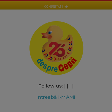
COMUNITATE
Follow us:
|
|
|
|
Intreabă I-MAMI