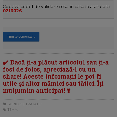
Copiaza codul de validare rosu in casuta alaturata:
0216026
✔️ Dacă ți-a plăcut articolul sau ți-a
fost de folos, apreciază-l cu un
share! Aceste informații le pot fi
utile și altor mămici sau tătici. Îți
mulțumim anticipat! ❣️
SUBIECTE TRATATE:
TEMA: