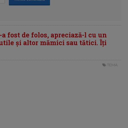
i-a fost de folos, apreciază-l cu un
tile și altor mămici sau tătici. Îți
TEMA: