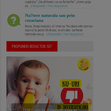
copilului.” „Ne ab?inem, ca sa fie lini?te.” „Avem grija
sa... |
Raspunde | Vezi raspunsuri
Na?tere naturala sau prin
cezariana
Buna, Dragi mamici, a? vrea sa ?tiu daca cele care au
nascut la peste 38 de ani, ce a?i ales: na?terea
naturala sau p... |
Raspunde | Vezi raspunsuri
PROPUNERI REDACTOR SEF
11 NU-uri in diversificarea și