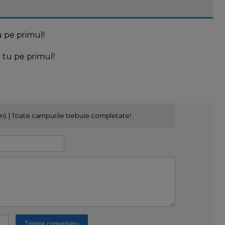
u pe primul!
l tu pe primul!
m). | Toate campurile trebuie completate!