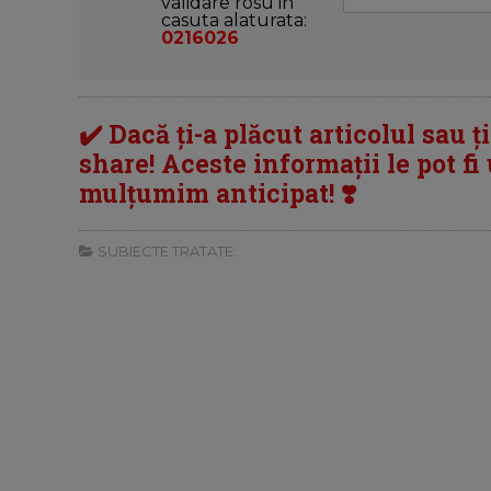
validare rosu in
casuta alaturata:
0216026
✔️ Dacă ți-a plăcut articolul sau ț
share! Aceste informații le pot fi u
mulțumim anticipat! ❣️
SUBIECTE TRATATE: