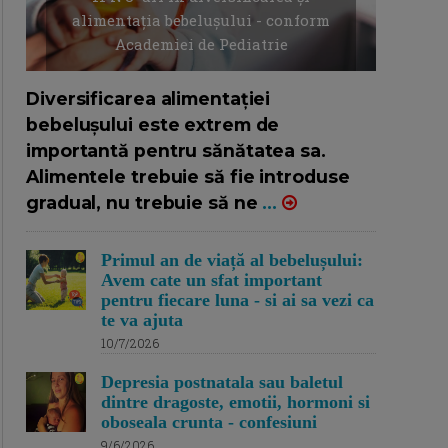
alimentația bebelușului - conform
Academiei de Pediatrie
16/7/2026
AUTOR: EDITOR DC.
Diversificarea alimentației
bebelușului este extrem de
importantă pentru sănătatea sa.
Alimentele trebuie să fie introduse
gradual, nu trebuie să ne
...
Primul an de viață al bebelușului:
Avem cate un sfat important
pentru fiecare luna - si ai sa vezi ca
te va ajuta
10/7/2026
Depresia postnatala sau baletul
dintre dragoste, emotii, hormoni si
oboseala crunta - confesiuni
9/6/2026