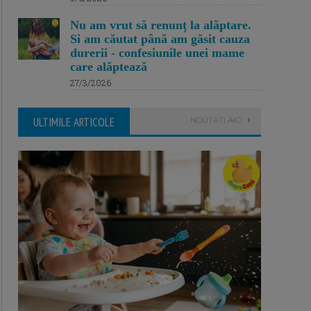
Nu am vrut să renunț la alăptare.
Si am căutat până am găsit cauza
durerii - confesiunile unei mame
care alăptează
27/3/2026
ULTIMILE ARTICOLE
NOUTATI AICI