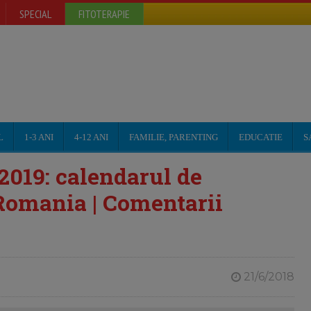
SPECIAL
FITOTERAPIE
L
1-3 ANI
4-12 ANI
FAMILIE, PARENTING
EDUCATIE
S
2019: calendarul de
 Romania | Comentarii
21/6/2018