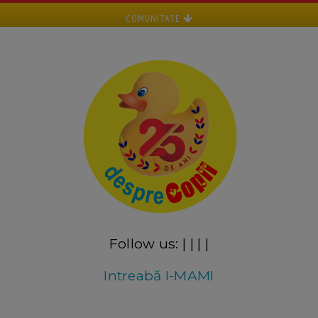
COMUNITATE
Follow us:
|
|
|
|
Intreabă I-MAMI