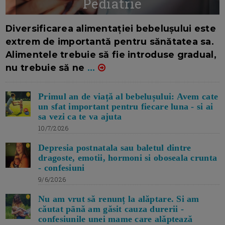
Pediatrie
16/7/2026
AUTOR: EDITOR DC.
Diversificarea alimentației bebelușului este
extrem de importantă pentru sănătatea sa.
Alimentele trebuie să fie introduse gradual,
nu trebuie să ne
...
Primul an de viață al bebelușului: Avem cate
un sfat important pentru fiecare luna - si ai
sa vezi ca te va ajuta
10/7/2026
Depresia postnatala sau baletul dintre
dragoste, emotii, hormoni si oboseala crunta
- confesiuni
9/6/2026
Nu am vrut să renunț la alăptare. Si am
căutat pānă am găsit cauza durerii -
confesiunile unei mame care alăptează