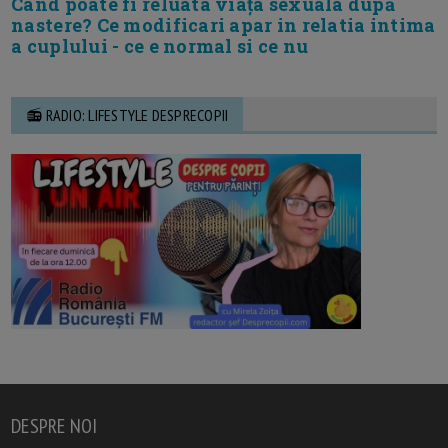
Cand poate fi reluata viața sexuala după
nastere? Ce modificari apar in relatia intima
a cuplului - ce e normal si ce nu
📻 RADIO: LIFESTYLE DESPRECOPII
DESPRE NOI