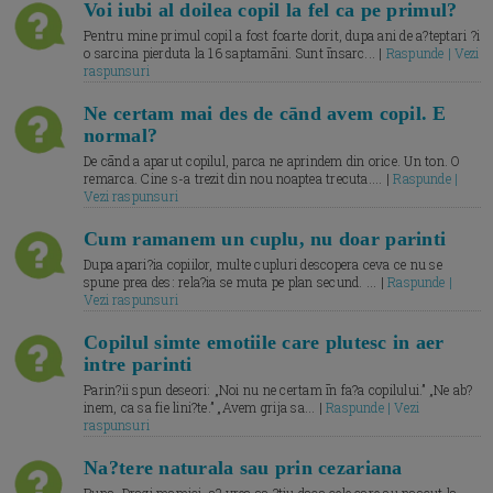
Voi iubi al doilea copil la fel ca pe primul?
Pentru mine primul copil a fost foarte dorit, dupa ani de a?teptari ?i
o sarcina pierduta la 16 saptamāni. Sunt īnsarc... |
Raspunde | Vezi
raspunsuri
Ne certam mai des de cānd avem copil. E
normal?
De cānd a aparut copilul, parca ne aprindem din orice. Un ton. O
remarca. Cine s-a trezit din nou noaptea trecuta.... |
Raspunde |
Vezi raspunsuri
Cum ramanem un cuplu, nu doar parinti
Dupa apari?ia copiilor, multe cupluri descopera ceva ce nu se
spune prea des: rela?ia se muta pe plan secund. ... |
Raspunde |
Vezi raspunsuri
Copilul simte emotiile care plutesc in aer
intre parinti
Parin?ii spun deseori: „Noi nu ne certam īn fa?a copilului.” „Ne ab?
inem, ca sa fie lini?te.” „Avem grija sa... |
Raspunde | Vezi
raspunsuri
Na?tere naturala sau prin cezariana