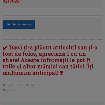
0217026
✔️ Dacă ți-a plăcut articolul sau ți-a
fost de folos, apreciază-l cu un
share! Aceste informații le pot fi
utile și altor mămici sau tătici. Īți
mulțumim anticipat! ❣️
SUBIECTE TRATATE:
TEMA: