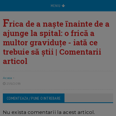
MENIU
F
rica de a naște īnainte de a
ajunge la spital: o frică a
multor graviduțe - iată ce
trebuie să știi | Comentarii
articol
Acasa
>
21/6/2018
COMENTEAZA / PUNE O INTREBARE
Nu exista comentarii la acest articol.