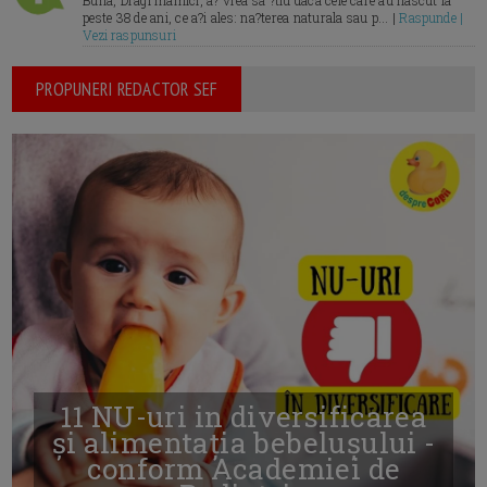
Buna, Dragi mamici, a? vrea sa ?tiu daca cele care au nascut la
peste 38 de ani, ce a?i ales: na?terea naturala sau p... |
Raspunde |
Vezi raspunsuri
PROPUNERI REDACTOR SEF
11 NU-uri in diversificarea
și alimentația bebelușului -
conform Academiei de