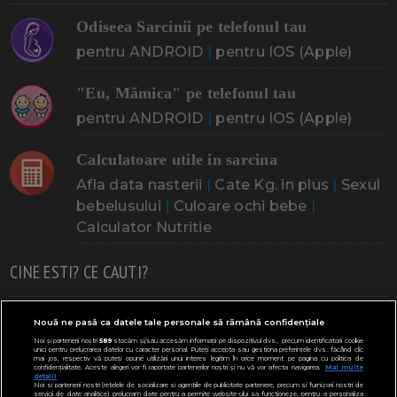
Odiseea Sarcinii pe telefonul tau
pentru ANDROID
|
pentru IOS (Apple)
"Eu, Mămica" pe telefonul tau
pentru ANDROID
|
pentru IOS (Apple)
Calculatoare utile in sarcina
Afla data nasterii
|
Cate Kg. in plus
|
Sexul
bebelusului
|
Culoare ochi bebe
|
Calculator Nutritie
CINE ESTI? CE CAUTI?
Doresc un copil
Adoptia
Probleme cu sarcina
Nouă ne pasă ca datele tale personale să rămână confidențiale
Noi și partenerii noștri
589
stocăm și/sau accesăm informații pe dispozitivul dvs., precum identificatorii cookie
Urmeaza sa nasc
Probleme alaptare
Bebe plange
unici pentru prelucrarea datelor cu caracter personal. Puteți accepta sau gestiona preferințele dvs. făcând clic
mai jos, respectiv vă puteți opune utilizării unui interes legitim în orice moment pe pagina cu politica de
confidențialitate. Aceste alegeri vor fi raportate partenerilor noștri și nu vă vor afecta navigarea.
Mai multe
Bebe febra
Caut bona
Cresa, Gradinta
detalii
Noi si partenerii nostri (retelele de socializare si agentiile de publicitate partenere, precum si furnizorii nostri de
servicii de date analitice) prelucram date pentru a permite website-ului sa functioneze, pentru a personaliza