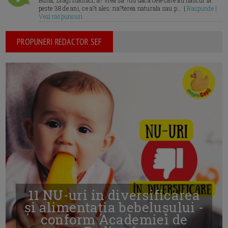
Buna, Dragi mamici, a? vrea sa ?tiu daca cele care au nascut la
peste 38 de ani, ce a?i ales: na?terea naturala sau p... |
Raspunde |
Vezi raspunsuri
PROPUNERI REDACTOR SEF
11 NU-uri in diversificarea
și alimentația bebelușului -
conform Academiei de