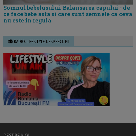
Somnul bebelusului. Balansarea capului - de
ce face bebe asta si care sunt semnele ca ceva
nu este in regula
📻 RADIO: LIFESTYLE DESPRECOPII
DESPRE NOI