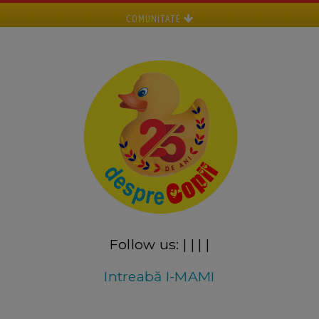
COMUNITATE
Follow us:
|
|
|
|
Intreabă I-MAMI