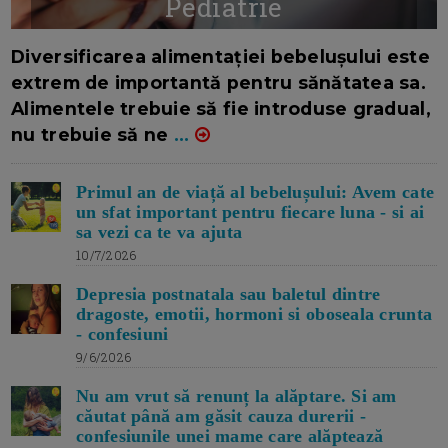
Pediatrie
16/7/2026
AUTOR: EDITOR DC.
Diversificarea alimentației bebelușului este
extrem de importantă pentru sănătatea sa.
Alimentele trebuie să fie introduse gradual,
nu trebuie să ne
...
Primul an de viață al bebelușului: Avem cate
un sfat important pentru fiecare luna - si ai
sa vezi ca te va ajuta
10/7/2026
Depresia postnatala sau baletul dintre
dragoste, emotii, hormoni si oboseala crunta
- confesiuni
9/6/2026
Nu am vrut să renunț la alăptare. Si am
căutat până am găsit cauza durerii -
confesiunile unei mame care alăptează