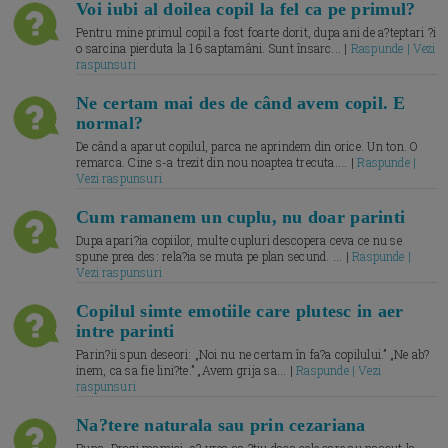
Voi iubi al doilea copil la fel ca pe primul?
Pentru mine primul copil a fost foarte dorit, dupa ani de a?teptari ?i
o sarcina pierduta la 16 saptamâni. Sunt însarc... |
Raspunde | Vezi
raspunsuri
Ne certam mai des de când avem copil. E
normal?
De când a aparut copilul, parca ne aprindem din orice. Un ton. O
remarca. Cine s-a trezit din nou noaptea trecuta.... |
Raspunde |
Vezi raspunsuri
Cum ramanem un cuplu, nu doar parinti
Dupa apari?ia copiilor, multe cupluri descopera ceva ce nu se
spune prea des: rela?ia se muta pe plan secund. ... |
Raspunde |
Vezi raspunsuri
Copilul simte emotiile care plutesc in aer
intre parinti
Parin?ii spun deseori: „Noi nu ne certam în fa?a copilului.” „Ne ab?
inem, ca sa fie lini?te.” „Avem grija sa... |
Raspunde | Vezi
raspunsuri
Na?tere naturala sau prin cezariana