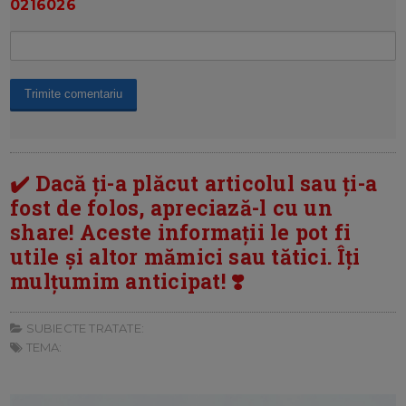
0216026
✔️ Dacă ți-a plăcut articolul sau ți-a
fost de folos, apreciază-l cu un
share! Aceste informații le pot fi
utile și altor mămici sau tătici. Îți
mulțumim anticipat! ❣️
SUBIECTE TRATATE:
TEMA: