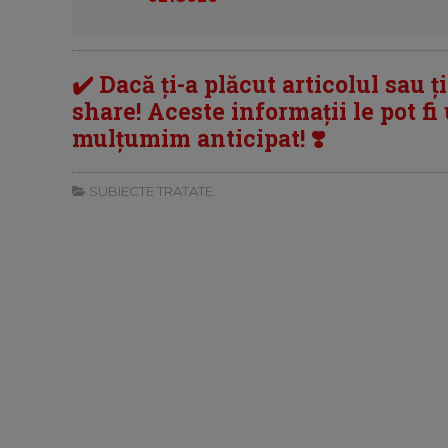
✔️ Dacă ți-a plăcut articolul sau ț
share! Aceste informații le pot fi u
mulțumim anticipat! ❣️
SUBIECTE TRATATE: