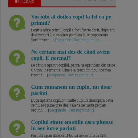
ÎNTREBARI
Voi iubi al doilea copil la fel ca pe
primul?
Pentru mine primul copil a fost foarte dorit, dupa ani
de a?teptari ?i o sarcina pierduta la 16 saptamâni.
Sunt însarc... |
Raspunde | Vezi raspunsuri
Ne certam mai des de când avem
copil. E normal?
De când a aparut copilul, parca ne aprindem din orice.
Un ton. O remarca. Cine s-a trezit din nou noaptea
trecuta.... |
Raspunde | Vezi raspunsuri
Cum ramanem un cuplu, nu doar
parinti
Dupa apari?ia copiilor, multe cupluri descopera ceva
ce nu se spune prea des: rela?ia se muta pe plan
secund. ... |
Raspunde | Vezi raspunsuri
Copilul simte emotiile care plutesc
in aer intre parinti
Parin?ii spun deseori: „Noi nu ne certam în fa?a