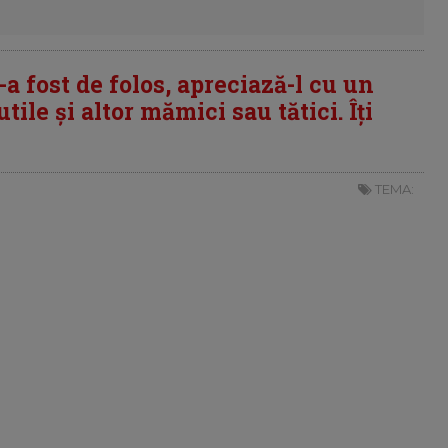
i-a fost de folos, apreciază-l cu un
tile și altor mămici sau tătici. Îți
TEMA: