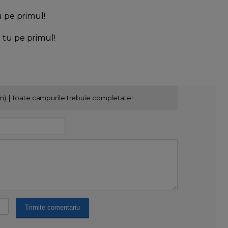
u pe primul!
l tu pe primul!
m). | Toate campurile trebuie completate!