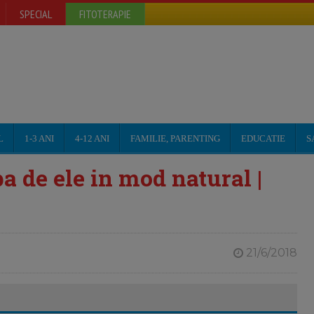
SPECIAL
FITOTERAPIE
L
1-3 ANI
4-12 ANI
FAMILIE, PARENTING
EDUCATIE
S
a de ele in mod natural |
21/6/2018