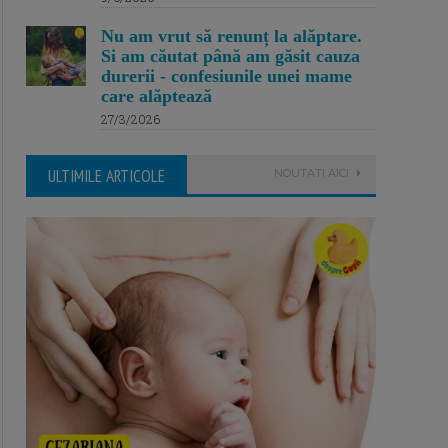
Nu am vrut să renunț la alăptare.
Si am căutat până am găsit cauza
durerii - confesiunile unei mame
care alăptează
27/3/2026
ULTIMILE ARTICOLE
NOUTATI AICI