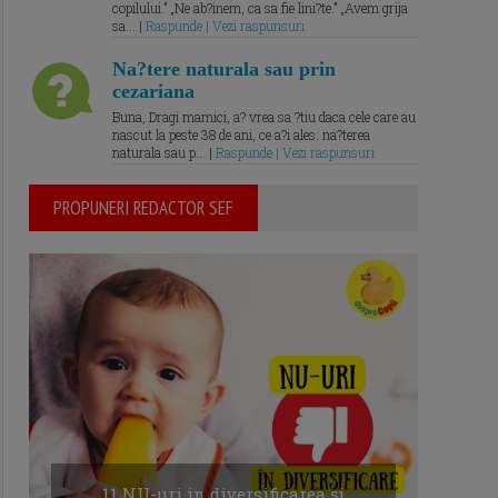
copilului.” „Ne ab?inem, ca sa fie lini?te.” „Avem grija
sa... |
Raspunde | Vezi raspunsuri
Na?tere naturala sau prin
cezariana
Buna, Dragi mamici, a? vrea sa ?tiu daca cele care au
nascut la peste 38 de ani, ce a?i ales: na?terea
naturala sau p... |
Raspunde | Vezi raspunsuri
PROPUNERI REDACTOR SEF
11 NU-uri in diversificarea și