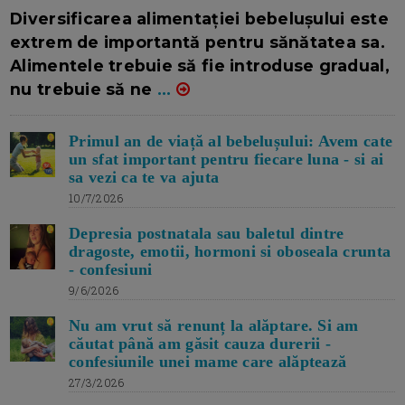
16/7/2026
AUTOR: EDITOR DC.
Diversificarea alimentației bebelușului este
extrem de importantă pentru sănătatea sa.
Alimentele trebuie să fie introduse gradual,
nu trebuie să ne
...
Primul an de viață al bebelușului: Avem cate
un sfat important pentru fiecare luna - si ai
sa vezi ca te va ajuta
10/7/2026
Depresia postnatala sau baletul dintre
dragoste, emotii, hormoni si oboseala crunta
- confesiuni
9/6/2026
Nu am vrut să renunț la alăptare. Si am
căutat până am găsit cauza durerii -
confesiunile unei mame care alăptează
27/3/2026