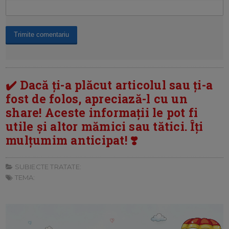
✔️ Dacă ți-a plăcut articolul sau ți-a
fost de folos, apreciază-l cu un
share! Aceste informații le pot fi
utile și altor mămici sau tătici. Îți
mulțumim anticipat! ❣️
SUBIECTE TRATATE:
TEMA: