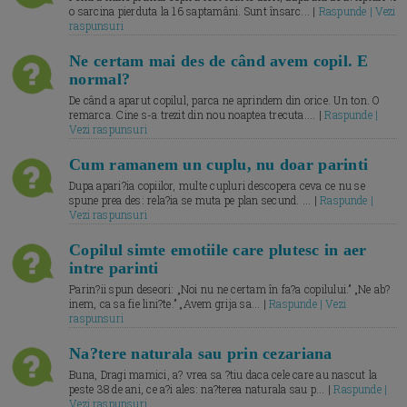
o sarcina pierduta la 16 saptamâni. Sunt însarc... |
Raspunde | Vezi
raspunsuri
Ne certam mai des de când avem copil. E
normal?
De când a aparut copilul, parca ne aprindem din orice. Un ton. O
remarca. Cine s-a trezit din nou noaptea trecuta.... |
Raspunde |
Vezi raspunsuri
Cum ramanem un cuplu, nu doar parinti
Dupa apari?ia copiilor, multe cupluri descopera ceva ce nu se
spune prea des: rela?ia se muta pe plan secund. ... |
Raspunde |
Vezi raspunsuri
Copilul simte emotiile care plutesc in aer
intre parinti
Parin?ii spun deseori: „Noi nu ne certam în fa?a copilului.” „Ne ab?
inem, ca sa fie lini?te.” „Avem grija sa... |
Raspunde | Vezi
raspunsuri
Na?tere naturala sau prin cezariana
Buna, Dragi mamici, a? vrea sa ?tiu daca cele care au nascut la
peste 38 de ani, ce a?i ales: na?terea naturala sau p... |
Raspunde |
Vezi raspunsuri