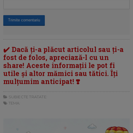
✔️ Dacă ți-a plăcut articolul sau ți-a
fost de folos, apreciază-l cu un
share! Aceste informații le pot fi
utile și altor mămici sau tătici. Îți
mulțumim anticipat! ❣️
SUBIECTE TRATATE:
TEMA: