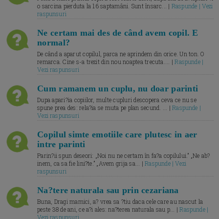
o sarcina pierduta la 16 saptamâni. Sunt însarc... |
Raspunde | Vezi
raspunsuri
Ne certam mai des de când avem copil. E
normal?
De când a aparut copilul, parca ne aprindem din orice. Un ton. O
remarca. Cine s-a trezit din nou noaptea trecuta.... |
Raspunde |
Vezi raspunsuri
Cum ramanem un cuplu, nu doar parinti
Dupa apari?ia copiilor, multe cupluri descopera ceva ce nu se
spune prea des: rela?ia se muta pe plan secund. ... |
Raspunde |
Vezi raspunsuri
Copilul simte emotiile care plutesc in aer
intre parinti
Parin?ii spun deseori: „Noi nu ne certam în fa?a copilului.” „Ne ab?
inem, ca sa fie lini?te.” „Avem grija sa... |
Raspunde | Vezi
raspunsuri
Na?tere naturala sau prin cezariana
Buna, Dragi mamici, a? vrea sa ?tiu daca cele care au nascut la
peste 38 de ani, ce a?i ales: na?terea naturala sau p... |
Raspunde |
Vezi raspunsuri