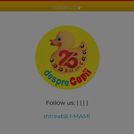
COMUNITATE
Follow us:
|
|
|
|
Intreabă I-MAMI