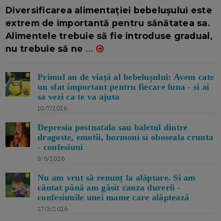
16/7/2026
AUTOR: EDITOR DC.
Diversificarea alimentației bebelușului este
extrem de importantă pentru sănătatea sa.
Alimentele trebuie să fie introduse gradual,
nu trebuie să ne
...
Primul an de viață al bebelușului: Avem cate
un sfat important pentru fiecare luna - si ai
sa vezi ca te va ajuta
10/7/2026
Depresia postnatala sau baletul dintre
dragoste, emotii, hormoni si oboseala crunta
- confesiuni
9/6/2026
Nu am vrut să renunț la alăptare. Si am
căutat până am găsit cauza durerii -
confesiunile unei mame care alăptează
27/3/2026