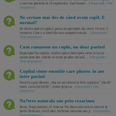
o sarcina pierduta la 16 saptamâni. Sunt însarc... |
Raspunde | Vezi
raspunsuri
Ne certam mai des de când avem copil. E
normal?
De când a aparut copilul, parca ne aprindem din orice. Un ton. O
remarca. Cine s-a trezit din nou noaptea trecuta.... |
Raspunde |
Vezi raspunsuri
Cum ramanem un cuplu, nu doar parinti
Dupa apari?ia copiilor, multe cupluri descopera ceva ce nu se
spune prea des: rela?ia se muta pe plan secund. ... |
Raspunde |
Vezi raspunsuri
Copilul simte emotiile care plutesc in aer
intre parinti
Parin?ii spun deseori: „Noi nu ne certam în fa?a copilului.” „Ne ab?
inem, ca sa fie lini?te.” „Avem grija sa... |
Raspunde | Vezi
raspunsuri
Na?tere naturala sau prin cezariana
Buna, Dragi mamici, a? vrea sa ?tiu daca cele care au nascut la
peste 38 de ani, ce a?i ales: na?terea naturala sau p... |
Raspunde |
Vezi raspunsuri