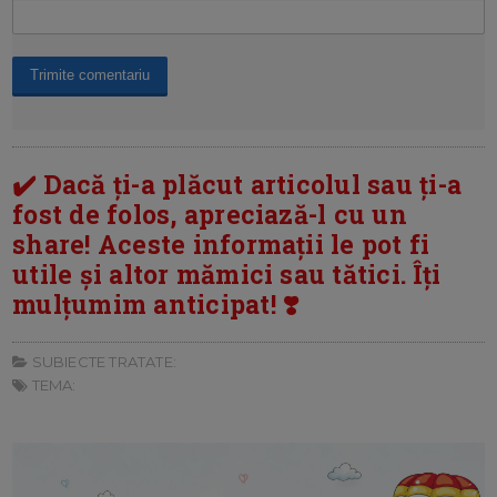
✔️ Dacă ți-a plăcut articolul sau ți-a
fost de folos, apreciază-l cu un
share! Aceste informații le pot fi
utile și altor mămici sau tătici. Îți
mulțumim anticipat! ❣️
SUBIECTE TRATATE:
TEMA: