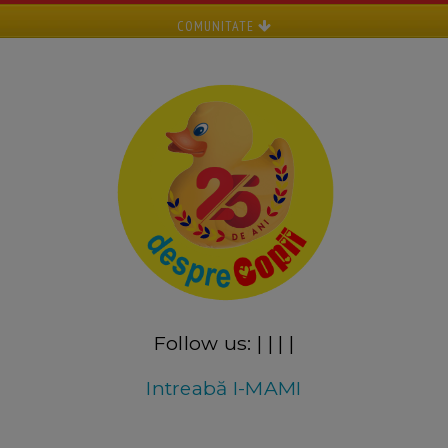
COMUNITATE
Follow us:
|
|
|
|
Intreabă I-MAMI