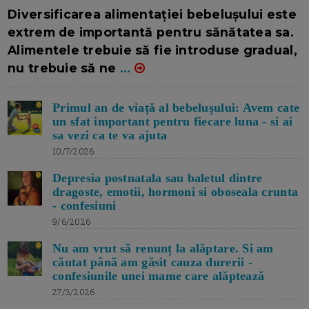
16/7/2026
AUTOR: EDITOR DC.
Diversificarea alimentației bebelușului este
extrem de importantă pentru sănătatea sa.
Alimentele trebuie să fie introduse gradual,
nu trebuie să ne
...
Primul an de viață al bebelușului: Avem cate
un sfat important pentru fiecare luna - si ai
sa vezi ca te va ajuta
10/7/2026
Depresia postnatala sau baletul dintre
dragoste, emotii, hormoni si oboseala crunta
- confesiuni
9/6/2026
Nu am vrut să renunț la alăptare. Si am
căutat până am găsit cauza durerii -
confesiunile unei mame care alăptează
27/3/2026