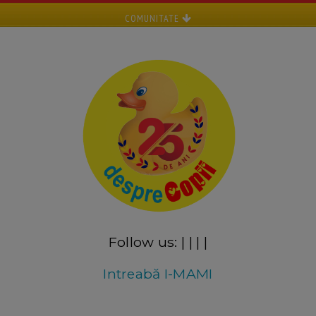
COMUNITATE
Follow us:
|
|
|
|
Intreabă I-MAMI