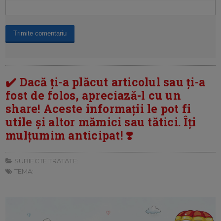
✔️ Dacă ți-a plăcut articolul sau ți-a
fost de folos, apreciază-l cu un
share! Aceste informații le pot fi
utile și altor mămici sau tătici. Îți
mulțumim anticipat! ❣️
SUBIECTE TRATATE:
TEMA: