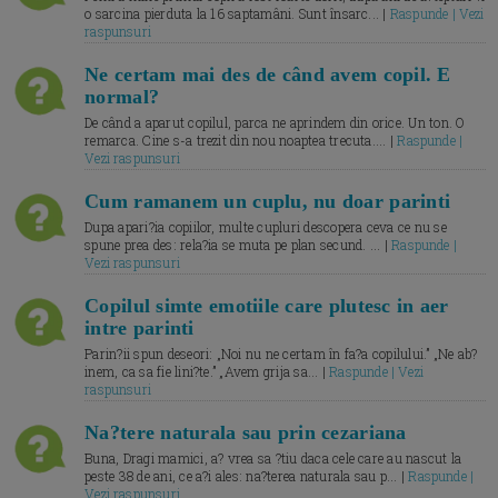
o sarcina pierduta la 16 saptamâni. Sunt însarc... |
Raspunde | Vezi
raspunsuri
Ne certam mai des de când avem copil. E
normal?
De când a aparut copilul, parca ne aprindem din orice. Un ton. O
remarca. Cine s-a trezit din nou noaptea trecuta.... |
Raspunde |
Vezi raspunsuri
Cum ramanem un cuplu, nu doar parinti
Dupa apari?ia copiilor, multe cupluri descopera ceva ce nu se
spune prea des: rela?ia se muta pe plan secund. ... |
Raspunde |
Vezi raspunsuri
Copilul simte emotiile care plutesc in aer
intre parinti
Parin?ii spun deseori: „Noi nu ne certam în fa?a copilului.” „Ne ab?
inem, ca sa fie lini?te.” „Avem grija sa... |
Raspunde | Vezi
raspunsuri
Na?tere naturala sau prin cezariana
Buna, Dragi mamici, a? vrea sa ?tiu daca cele care au nascut la
peste 38 de ani, ce a?i ales: na?terea naturala sau p... |
Raspunde |
Vezi raspunsuri