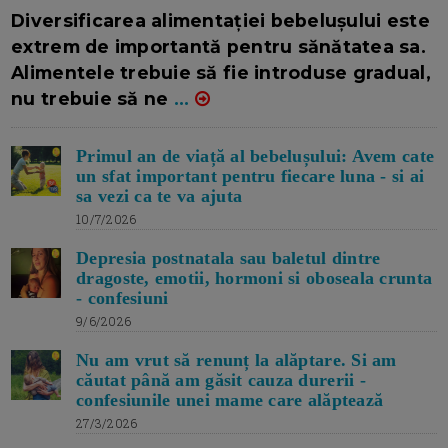
16/7/2026
AUTOR: EDITOR DC.
Diversificarea alimentației bebelușului este
extrem de importantă pentru sănătatea sa.
Alimentele trebuie să fie introduse gradual,
nu trebuie să ne
...
Primul an de viață al bebelușului: Avem cate
un sfat important pentru fiecare luna - si ai
sa vezi ca te va ajuta
10/7/2026
Depresia postnatala sau baletul dintre
dragoste, emotii, hormoni si oboseala crunta
- confesiuni
9/6/2026
Nu am vrut să renunț la alăptare. Si am
căutat până am găsit cauza durerii -
confesiunile unei mame care alăptează
27/3/2026