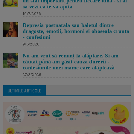
un sfat important pentru fiecare luna - si ai
sa vezi ca te va ajuta
10/7/2026
Depresia postnatala sau baletul dintre
dragoste, emotii, hormoni si oboseala crunta
- confesiuni
9/6/2026
Nu am vrut să renunț la alăptare. Si am
căutat până am găsit cauza durerii -
confesiunile unei mame care alăptează
27/3/2026
ULTIMILE ARTICOLE