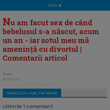
MENIU
N
u am facut sex de când
bebelusul s-a născut, acum
un an - iar sotul meu mă
amenință cu divortul |
Comentarii articol
Acasa
>
21/6/2018
COMENTEAZA / PUNE O INTREBARE
Ultimile 1 comentarii