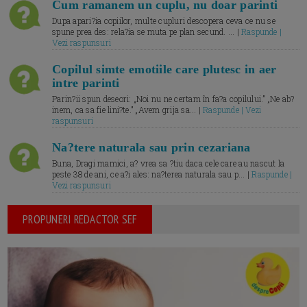
Cum ramanem un cuplu, nu doar parinti
Dupa apari?ia copiilor, multe cupluri descopera ceva ce nu se
spune prea des: rela?ia se muta pe plan secund. ... |
Raspunde |
Vezi raspunsuri
Copilul simte emotiile care plutesc in aer
intre parinti
Parin?ii spun deseori: „Noi nu ne certam în fa?a copilului.” „Ne ab?
inem, ca sa fie lini?te.” „Avem grija sa... |
Raspunde | Vezi
raspunsuri
Na?tere naturala sau prin cezariana
Buna, Dragi mamici, a? vrea sa ?tiu daca cele care au nascut la
peste 38 de ani, ce a?i ales: na?terea naturala sau p... |
Raspunde |
Vezi raspunsuri
PROPUNERI REDACTOR SEF