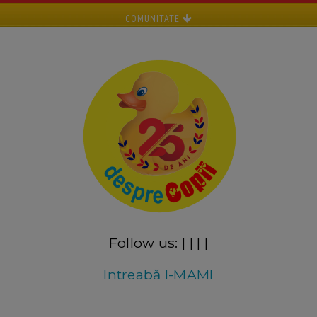
COMUNITATE
Follow us:
|
|
|
|
Intreabă I-MAMI