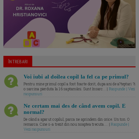
ÎNTREBARI
Voi iubi al doilea copil la fel ca pe primul?
Pentru mine primul copil a fost foarte dorit, dupa ani de a?teptari ?i
o sarcina pierduta la 16 saptamâni. Sunt însarc... |
Raspunde | Vezi
raspunsuri
Ne certam mai des de când avem copil. E
normal?
De când a aparut copilul, parca ne aprindem din orice. Un ton. O
remarca. Cine s-a trezit din nou noaptea trecuta.... |
Raspunde |
Vezi raspunsuri