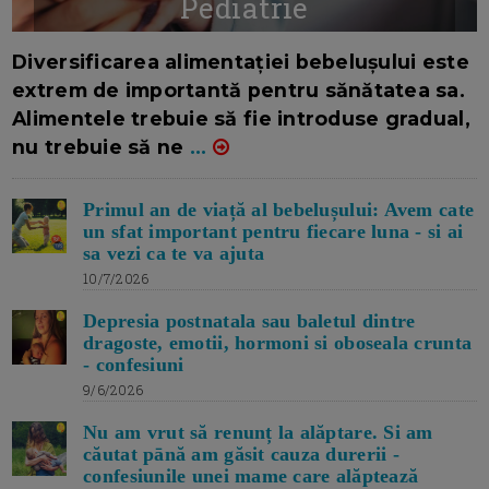
Pediatrie
16/7/2026
AUTOR: EDITOR DC.
Diversificarea alimentației bebelușului este
extrem de importantă pentru sănătatea sa.
Alimentele trebuie să fie introduse gradual,
nu trebuie să ne
...
Primul an de viață al bebelușului: Avem cate
un sfat important pentru fiecare luna - si ai
sa vezi ca te va ajuta
10/7/2026
Depresia postnatala sau baletul dintre
dragoste, emotii, hormoni si oboseala crunta
- confesiuni
9/6/2026
Nu am vrut să renunț la alăptare. Si am
căutat pānă am găsit cauza durerii -
confesiunile unei mame care alăptează