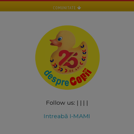
COMUNITATE
Follow us:
|
|
|
|
Intreabă I-MAMI