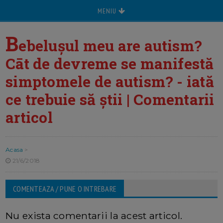
MENIU
B
ebelușul meu are autism?
Cāt de devreme se manifestă
simptomele de autism? - iată
ce trebuie să știi | Comentarii
articol
Acasa
>
21/6/2018
COMENTEAZA / PUNE O INTREBARE
Nu exista comentarii la acest articol.