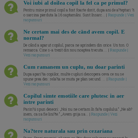
Voi iubi al doilea copil la fel ca pe primul?
Pentru mine primul copil a fost foarte dorit, dupa ani de a?teptari ?i
o sarcina pierduta la 16 saptamāni. Sunt īnsarc... |
Raspunde | Vezi
raspunsuri
Ne certam mai des de cānd avem copil. E
normal?
De cānd a aparut copilul, parca ne aprindem din orice. Un ton. O
remarca. Cine s-a trezit din nou noaptea trecuta.... |
Raspunde |
Vezi raspunsuri
Cum ramanem un cuplu, nu doar parinti
Dupa apari?ia copiilor, multe cupluri descopera ceva ce nu se
spune prea des: rela?ia se muta pe plan secund. ... |
Raspunde |
Vezi raspunsuri
Copilul simte emotiile care plutesc in aer
intre parinti
Parin?ii spun deseori: „Noi nu ne certam īn fa?a copilului.” „Ne ab?
inem, ca sa fie lini?te.” „Avem grija sa... |
Raspunde | Vezi
raspunsuri
Na?tere naturala sau prin cezariana