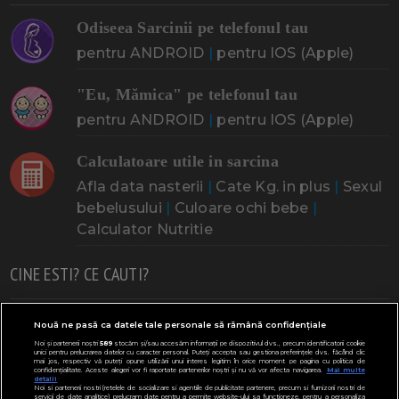
Odiseea Sarcinii pe telefonul tau
pentru ANDROID
|
pentru IOS (Apple)
"Eu, Mămica" pe telefonul tau
pentru ANDROID
|
pentru IOS (Apple)
Calculatoare utile in sarcina
Afla data nasterii
|
Cate Kg. in plus
|
Sexul
bebelusului
|
Culoare ochi bebe
|
Calculator Nutritie
CINE ESTI? CE CAUTI?
Doresc un copil
Adoptia
Probleme cu sarcina
Nouă ne pasă ca datele tale personale să rămână confidențiale
Noi și partenerii noștri
589
stocăm și/sau accesăm informații pe dispozitivul dvs., precum identificatorii cookie
Urmeaza sa nasc
Probleme alaptare
Bebe plange
unici pentru prelucrarea datelor cu caracter personal. Puteți accepta sau gestiona preferințele dvs. făcând clic
mai jos, respectiv vă puteți opune utilizării unui interes legitim în orice moment pe pagina cu politica de
confidențialitate. Aceste alegeri vor fi raportate partenerilor noștri și nu vă vor afecta navigarea.
Mai multe
Bebe febra
Caut bona
Cresa, Gradinta
detalii
Noi si partenerii nostri (retelele de socializare si agentiile de publicitate partenere, precum si furnizorii nostri de
servicii de date analitice) prelucram date pentru a permite website-ului sa functioneze, pentru a personaliza