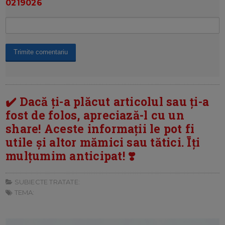
0219026
✔️ Dacă ți-a plăcut articolul sau ți-a
fost de folos, apreciază-l cu un
share! Aceste informații le pot fi
utile și altor mămici sau tătici. Īți
mulțumim anticipat! ❣️
SUBIECTE TRATATE:
TEMA: