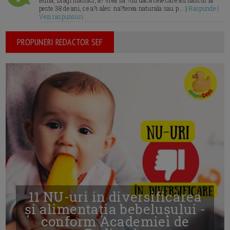
Buna, Dragi mamici, a? vrea sa ?tiu daca cele care au nascut la
peste 38 de ani, ce a?i ales: na?terea naturala sau p... |
Raspunde |
Vezi raspunsuri
PROPUNERI REDACTOR SEF
11 NU-uri in diversificarea
și alimentația bebelușului -
conform Academiei de