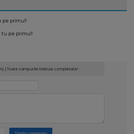
u pe primul!
l tu pe primul!
m). | Toate campurile trebuie completate!