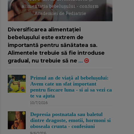
alimentația bebelușului - conform
Academiei de Pediatrie
16/7/2026
AUTOR: EDITOR DC.
Diversificarea alimentației
bebelușului este extrem de
importantă pentru sănătatea sa.
Alimentele trebuie să fie introduse
gradual, nu trebuie să ne
...
Primul an de viață al bebelușului:
Avem cate un sfat important
pentru fiecare luna - si ai sa vezi ca
te va ajuta
10/7/2026
Depresia postnatala sau baletul
dintre dragoste, emotii, hormoni si
oboseala crunta - confesiuni
9/6/2026