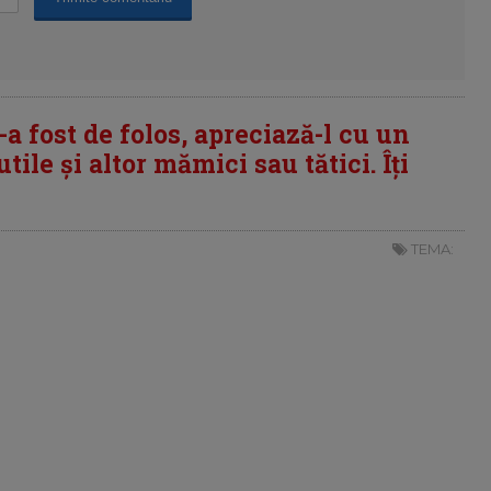
i-a fost de folos, apreciază-l cu un
tile și altor mămici sau tătici. Îți
TEMA: