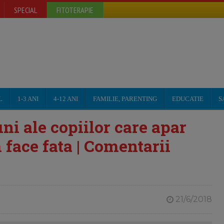
SPECIAL
FITOTERAPIE
L
1-3 ANI
4-12 ANI
FAMILIE, PARENTING
EDUCATIE
S
i ale copiilor care apar
 face fata | Comentarii
21/6/2018