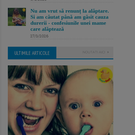
Nu am vrut să renunț la alăptare.
Si am căutat până am găsit cauza
durerii - confesiunile unei mame
care alăptează
27/3/2026
ULTIMILE ARTICOLE
NOUTATI AICI