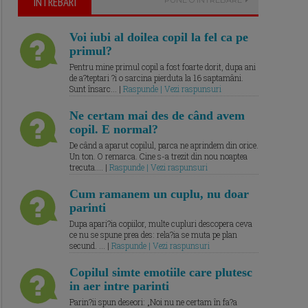
ÎNTREBARI
Voi iubi al doilea copil la fel ca pe
primul?
Pentru mine primul copil a fost foarte dorit, dupa ani
de a?teptari ?i o sarcina pierduta la 16 saptamâni.
Sunt însarc... |
Raspunde | Vezi raspunsuri
Ne certam mai des de când avem
copil. E normal?
De când a aparut copilul, parca ne aprindem din orice.
Un ton. O remarca. Cine s-a trezit din nou noaptea
trecuta.... |
Raspunde | Vezi raspunsuri
Cum ramanem un cuplu, nu doar
parinti
Dupa apari?ia copiilor, multe cupluri descopera ceva
ce nu se spune prea des: rela?ia se muta pe plan
secund. ... |
Raspunde | Vezi raspunsuri
Copilul simte emotiile care plutesc
in aer intre parinti
Parin?ii spun deseori: „Noi nu ne certam în fa?a