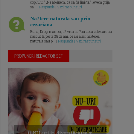
copilului.” „Ne ab?inem, ca sa fie lini?te.” „Avem grija
sa... |
Raspunde | Vezi raspunsuri
Na?tere naturala sau prin
cezariana
Buna, Dragi mamici, a? vrea sa ?tiu daca cele care au
nascut la peste 38 de ani, ce a?i ales: na?terea
naturala sau p... |
Raspunde | Vezi raspunsuri
PROPUNERI REDACTOR SEF
11 NU-uri in diversificarea și