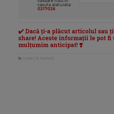
validare rosu in
casuta alaturata:
0217026
✔️ Dacă ți-a plăcut articolul sau ț
share! Aceste informații le pot fi u
mulțumim anticipat! ❣️
SUBIECTE TRATATE: