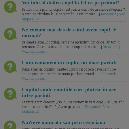
Voi iubi al doilea copil la fel ca pe primul?
Pentru mine primul copil a fost foarte dorit, dupa ani de a?teptari ?i
o sarcina pierduta la 16 saptamâni. Sunt însarc... |
Raspunde | Vezi
raspunsuri
Ne certam mai des de când avem copil. E
normal?
De când a aparut copilul, parca ne aprindem din orice. Un ton. O
remarca. Cine s-a trezit din nou noaptea trecuta.... |
Raspunde |
Vezi raspunsuri
Cum ramanem un cuplu, nu doar parinti
Dupa apari?ia copiilor, multe cupluri descopera ceva ce nu se
spune prea des: rela?ia se muta pe plan secund. ... |
Raspunde |
Vezi raspunsuri
Copilul simte emotiile care plutesc in aer
intre parinti
Parin?ii spun deseori: „Noi nu ne certam în fa?a copilului.” „Ne ab?
inem, ca sa fie lini?te.” „Avem grija sa... |
Raspunde | Vezi
raspunsuri
Na?tere naturala sau prin cezariana