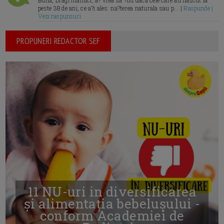
Buna, Dragi mamici, a? vrea sa ?tiu daca cele care au nascut la
peste 38 de ani, ce a?i ales: na?terea naturala sau p... |
Raspunde |
Vezi raspunsuri
PROPUNERI REDACTOR SEF
11 NU-uri in diversificarea
și alimentația bebelușului -
conform Academiei de