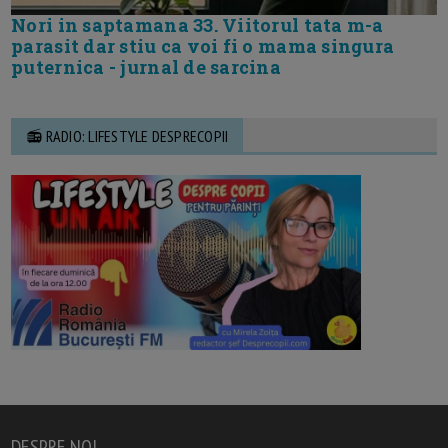
Nori in saptamana 33. Viitorul tata m-a
parasit dar stiu ca voi fi o mama singura
puternica - jurnal de sarcina
📻 RADIO: LIFESTYLE DESPRECOPII
DESPRE NOI