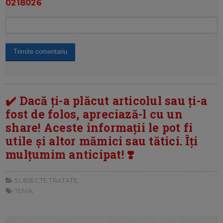
0218026
✔️ Dacă ți-a plăcut articolul sau ți-a
fost de folos, apreciază-l cu un
share! Aceste informații le pot fi
utile și altor mămici sau tătici. Îți
mulțumim anticipat! ❣️
SUBIECTE TRATATE:
TEMA: