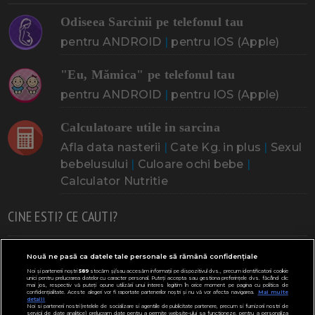
Odiseea Sarcinii pe telefonul tau
pentru ANDROID
|
pentru IOS (Apple)
"Eu, Mămica" pe telefonul tau
pentru ANDROID
|
pentru IOS (Apple)
Calculatoare utile in sarcina
Afla data nasterii
|
Cate Kg. in plus
|
Sexul
bebelusului
|
Culoare ochi bebe
|
Calculator Nutritie
CINE ESTI? CE CAUTI?
Doresc un copil
Adoptia
Probleme cu sarcina
Nouă ne pasă ca datele tale personale să rămână confidențiale
Noi și partenerii noștri
589
stocăm și/sau accesăm informații pe dispozitivul dvs., precum identificatorii cookie
Urmeaza sa nasc
Probleme alaptare
Bebe plange
unici pentru prelucrarea datelor cu caracter personal. Puteți accepta sau gestiona preferințele dvs. făcând clic
mai jos, respectiv vă puteți opune utilizării unui interes legitim în orice moment pe pagina cu politica de
confidențialitate. Aceste alegeri vor fi raportate partenerilor noștri și nu vă vor afecta navigarea.
Mai multe
Bebe febra
Caut bona
Cresa, Gradinta
detalii
Noi si partenerii nostri (retelele de socializare si agentiile de publicitate partenere, precum si furnizorii nostri de
servicii de date analitice) prelucram date pentru a permite website-ului sa functioneze, pentru a personaliza