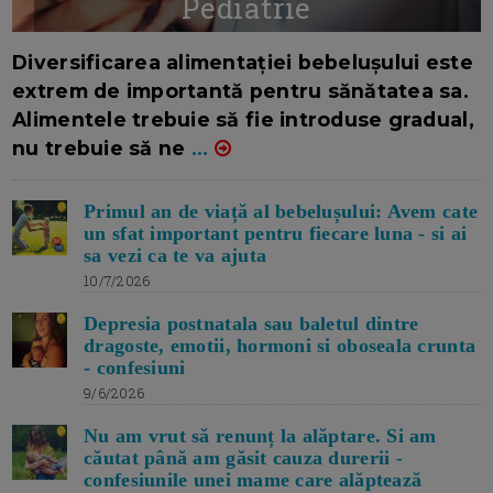
Pediatrie
16/7/2026
AUTOR: EDITOR DC.
Diversificarea alimentației bebelușului este
extrem de importantă pentru sănătatea sa.
Alimentele trebuie să fie introduse gradual,
nu trebuie să ne
...
Primul an de viață al bebelușului: Avem cate
un sfat important pentru fiecare luna - si ai
sa vezi ca te va ajuta
10/7/2026
Depresia postnatala sau baletul dintre
dragoste, emotii, hormoni si oboseala crunta
- confesiuni
9/6/2026
Nu am vrut să renunț la alăptare. Si am
căutat până am găsit cauza durerii -
confesiunile unei mame care alăptează