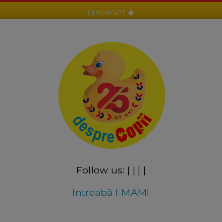
COMUNITATE
Follow us:
|
|
|
|
Intreabă I-MAMI