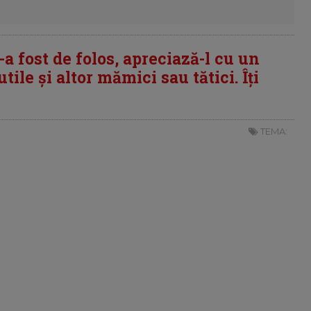
i-a fost de folos, apreciază-l cu un
tile și altor mămici sau tătici. Îți
TEMA: