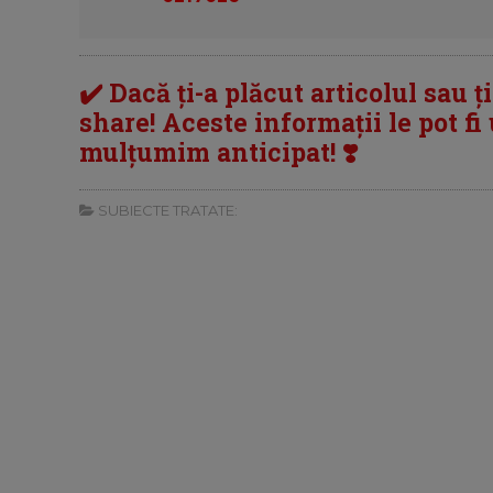
✔️ Dacă ți-a plăcut articolul sau ț
share! Aceste informații le pot fi u
mulțumim anticipat! ❣️
SUBIECTE TRATATE: