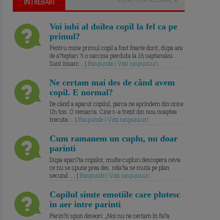
ÎNTREBARI
Voi iubi al doilea copil la fel ca pe
primul?
Pentru mine primul copil a fost foarte dorit, dupa ani
de a?teptari ?i o sarcina pierduta la 16 saptamâni.
Sunt însarc... |
Raspunde | Vezi raspunsuri
Ne certam mai des de când avem
copil. E normal?
De când a aparut copilul, parca ne aprindem din orice.
Un ton. O remarca. Cine s-a trezit din nou noaptea
trecuta.... |
Raspunde | Vezi raspunsuri
Cum ramanem un cuplu, nu doar
parinti
Dupa apari?ia copiilor, multe cupluri descopera ceva
ce nu se spune prea des: rela?ia se muta pe plan
secund. ... |
Raspunde | Vezi raspunsuri
Copilul simte emotiile care plutesc
in aer intre parinti
Parin?ii spun deseori: „Noi nu ne certam în fa?a