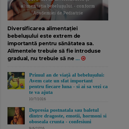
alimentația bebelușului - conform
Academiei de Pediatrie
16/7/2026
AUTOR: EDITOR DC.
Diversificarea alimentației
bebelușului este extrem de
importantă pentru sănătatea sa.
Alimentele trebuie să fie introduse
gradual, nu trebuie să ne
...
Primul an de viață al bebelușului:
Avem cate un sfat important
pentru fiecare luna - si ai sa vezi ca
te va ajuta
10/7/2026
Depresia postnatala sau baletul
dintre dragoste, emotii, hormoni si
oboseala crunta - confesiuni
9/6/2026