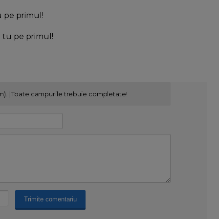
u pe primul!
l tu pe primul!
m). | Toate campurile trebuie completate!