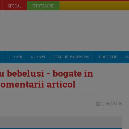
SPECIAL
FITOTERAPIE
L
1-3 ANI
4-12 ANI
FAMILIE, PARENTING
EDUCATIE
S
u bebelusi - bogate in
Comentarii articol
21/6/2018