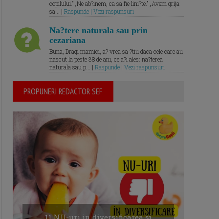
copilului.” „Ne ab?inem, ca sa fie lini?te.” „Avem grija
sa... |
Raspunde | Vezi raspunsuri
Na?tere naturala sau prin
cezariana
Buna, Dragi mamici, a? vrea sa ?tiu daca cele care au
nascut la peste 38 de ani, ce a?i ales: na?terea
naturala sau p... |
Raspunde | Vezi raspunsuri
PROPUNERI REDACTOR SEF
11 NU-uri in diversificarea și