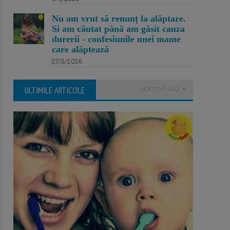
Nu am vrut să renunț la alăptare.
Si am căutat până am găsit cauza
durerii - confesiunile unei mame
care alăptează
27/3/2026
ULTIMILE ARTICOLE
NOUTATI AICI