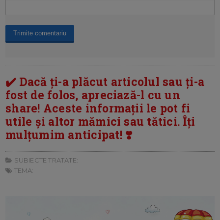
✔️ Dacă ți-a plăcut articolul sau ți-a
fost de folos, apreciază-l cu un
share! Aceste informații le pot fi
utile și altor mămici sau tătici. Îți
mulțumim anticipat! ❣️
SUBIECTE TRATATE:
TEMA: