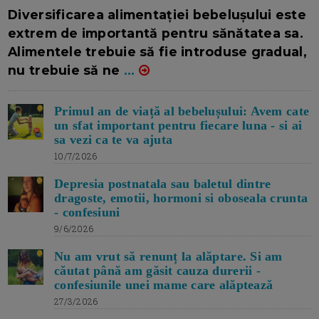
16/7/2026
AUTOR: EDITOR DC.
Diversificarea alimentației bebelușului este
extrem de importantă pentru sănătatea sa.
Alimentele trebuie să fie introduse gradual,
nu trebuie să ne
...
Primul an de viață al bebelușului: Avem cate
un sfat important pentru fiecare luna - si ai
sa vezi ca te va ajuta
10/7/2026
Depresia postnatala sau baletul dintre
dragoste, emotii, hormoni si oboseala crunta
- confesiuni
9/6/2026
Nu am vrut să renunț la alăptare. Si am
căutat până am găsit cauza durerii -
confesiunile unei mame care alăptează
27/3/2026