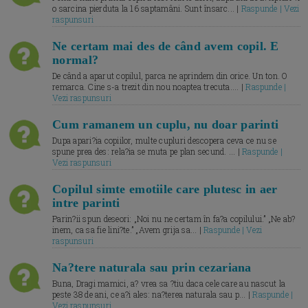
o sarcina pierduta la 16 saptamâni. Sunt însarc... |
Raspunde | Vezi
raspunsuri
Ne certam mai des de când avem copil. E
normal?
De când a aparut copilul, parca ne aprindem din orice. Un ton. O
remarca. Cine s-a trezit din nou noaptea trecuta.... |
Raspunde |
Vezi raspunsuri
Cum ramanem un cuplu, nu doar parinti
Dupa apari?ia copiilor, multe cupluri descopera ceva ce nu se
spune prea des: rela?ia se muta pe plan secund. ... |
Raspunde |
Vezi raspunsuri
Copilul simte emotiile care plutesc in aer
intre parinti
Parin?ii spun deseori: „Noi nu ne certam în fa?a copilului.” „Ne ab?
inem, ca sa fie lini?te.” „Avem grija sa... |
Raspunde | Vezi
raspunsuri
Na?tere naturala sau prin cezariana
Buna, Dragi mamici, a? vrea sa ?tiu daca cele care au nascut la
peste 38 de ani, ce a?i ales: na?terea naturala sau p... |
Raspunde |
Vezi raspunsuri