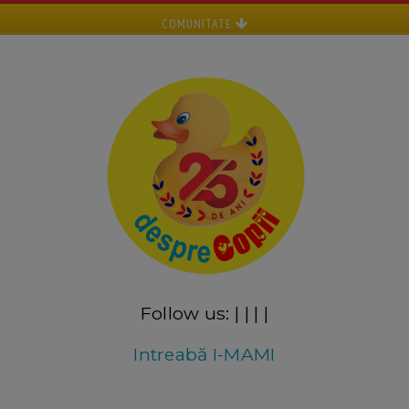
COMUNITATE
Follow us:
|
|
|
|
Intreabă I-MAMI