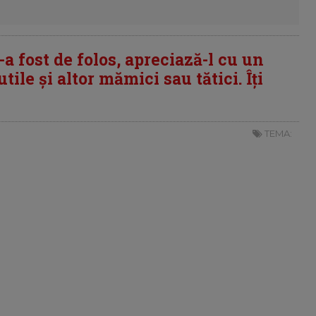
i-a fost de folos, apreciază-l cu un
tile și altor mămici sau tătici. Îți
TEMA: