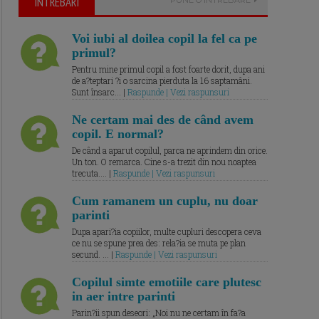
ÎNTREBARI
Voi iubi al doilea copil la fel ca pe
primul?
Pentru mine primul copil a fost foarte dorit, dupa ani
de a?teptari ?i o sarcina pierduta la 16 saptamâni.
Sunt însarc... |
Raspunde | Vezi raspunsuri
Ne certam mai des de când avem
copil. E normal?
De când a aparut copilul, parca ne aprindem din orice.
Un ton. O remarca. Cine s-a trezit din nou noaptea
trecuta.... |
Raspunde | Vezi raspunsuri
Cum ramanem un cuplu, nu doar
parinti
Dupa apari?ia copiilor, multe cupluri descopera ceva
ce nu se spune prea des: rela?ia se muta pe plan
secund. ... |
Raspunde | Vezi raspunsuri
Copilul simte emotiile care plutesc
in aer intre parinti
Parin?ii spun deseori: „Noi nu ne certam în fa?a