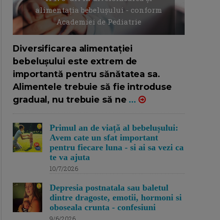
alimentația bebelușului - conform
Academiei de Pediatrie
16/7/2026
AUTOR: EDITOR DC.
Diversificarea alimentației
bebelușului este extrem de
importantă pentru sănătatea sa.
Alimentele trebuie să fie introduse
gradual, nu trebuie să ne
...
Primul an de viață al bebelușului:
Avem cate un sfat important
pentru fiecare luna - si ai sa vezi ca
te va ajuta
10/7/2026
Depresia postnatala sau baletul
dintre dragoste, emotii, hormoni si
oboseala crunta - confesiuni
9/6/2026