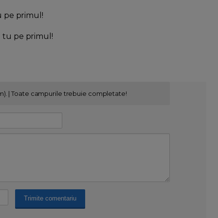
u pe primul!
l tu pe primul!
m). | Toate campurile trebuie completate!