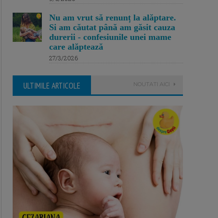
Nu am vrut să renunț la alăptare.
Si am căutat până am găsit cauza
durerii - confesiunile unei mame
care alăptează
27/3/2026
ULTIMILE ARTICOLE
NOUTATI AICI