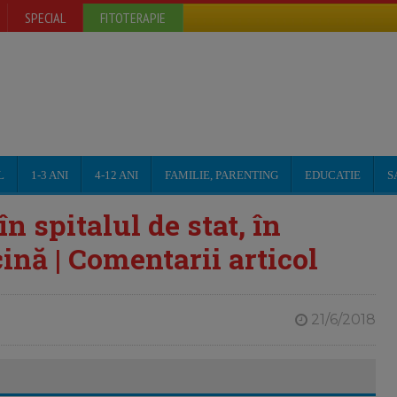
SPECIAL
FITOTERAPIE
L
1-3 ANI
4-12 ANI
FAMILIE, PARENTING
EDUCATIE
S
n spitalul de stat, în
ină | Comentarii articol
21/6/2018