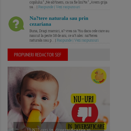
copilului.” „Ne ab?inem, ca sa fie lini?te.” „Avem grija
sa... |
Raspunde | Vezi raspunsuri
Na?tere naturala sau prin
cezariana
Buna, Dragi mamici, a? vrea sa ?tiu daca cele care au
nascut la peste 38 de ani, ce a?i ales: na?terea
naturala sau p... |
Raspunde | Vezi raspunsuri
PROPUNERI REDACTOR SEF
11 NU-uri in diversificarea și