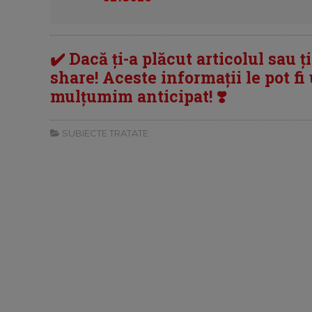
✔️ Dacă ți-a plăcut articolul sau ț
share! Aceste informații le pot fi u
mulțumim anticipat! ❣️
SUBIECTE TRATATE: