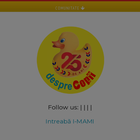
COMUNITATE
Follow us:
|
|
|
|
Intreabă I-MAMI