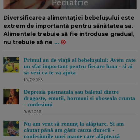
Pediatrie
16/7/2026
AUTOR: EDITOR DC.
Diversificarea alimentației bebelușului este
extrem de importantă pentru sănătatea sa.
Alimentele trebuie să fie introduse gradual,
nu trebuie să ne
...
Primul an de viață al bebelușului: Avem cate
un sfat important pentru fiecare luna - si ai
sa vezi ca te va ajuta
10/7/2026
Depresia postnatala sau baletul dintre
dragoste, emotii, hormoni si oboseala crunta
- confesiuni
9/6/2026
Nu am vrut să renunț la alăptare. Si am
căutat până am găsit cauza durerii -
confesiunile unei mame care alăptează