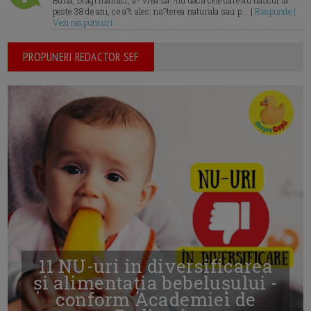
Buna, Dragi mamici, a? vrea sa ?tiu daca cele care au nascut la
peste 38 de ani, ce a?i ales: na?terea naturala sau p... |
Raspunde |
Vezi raspunsuri
PROPUNERI REDACTOR SEF
11 NU-uri in diversificarea
și alimentația bebelușului -
conform Academiei de