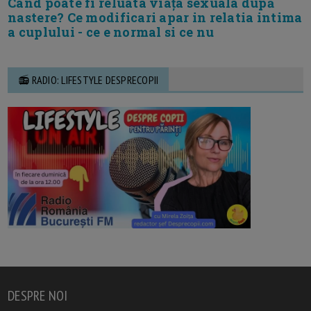
Cand poate fi reluata viața sexuala după
nastere? Ce modificari apar in relatia intima
a cuplului - ce e normal si ce nu
📻 RADIO: LIFESTYLE DESPRECOPII
DESPRE NOI