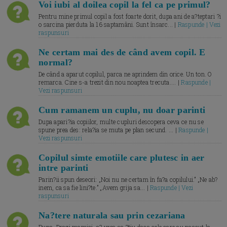
Voi iubi al doilea copil la fel ca pe primul?
Pentru mine primul copil a fost foarte dorit, dupa ani de a?teptari ?i
o sarcina pierduta la 16 saptamâni. Sunt însarc... |
Raspunde | Vezi
raspunsuri
Ne certam mai des de când avem copil. E
normal?
De când a aparut copilul, parca ne aprindem din orice. Un ton. O
remarca. Cine s-a trezit din nou noaptea trecuta.... |
Raspunde |
Vezi raspunsuri
Cum ramanem un cuplu, nu doar parinti
Dupa apari?ia copiilor, multe cupluri descopera ceva ce nu se
spune prea des: rela?ia se muta pe plan secund. ... |
Raspunde |
Vezi raspunsuri
Copilul simte emotiile care plutesc in aer
intre parinti
Parin?ii spun deseori: „Noi nu ne certam în fa?a copilului.” „Ne ab?
inem, ca sa fie lini?te.” „Avem grija sa... |
Raspunde | Vezi
raspunsuri
Na?tere naturala sau prin cezariana