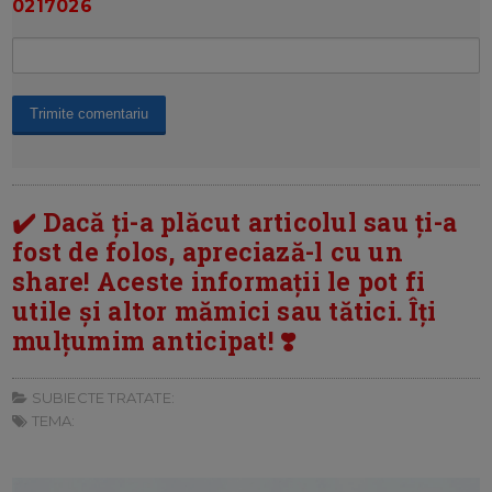
0217026
✔️ Dacă ți-a plăcut articolul sau ți-a
fost de folos, apreciază-l cu un
share! Aceste informații le pot fi
utile și altor mămici sau tătici. Îți
mulțumim anticipat! ❣️
SUBIECTE TRATATE:
TEMA: