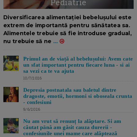
Pediatrie
16/7/2026
AUTOR: EDITOR DC.
Diversificarea alimentației bebelușului este
extrem de importantă pentru sănătatea sa.
Alimentele trebuie să fie introduse gradual,
nu trebuie să ne
...
Primul an de viață al bebelușului: Avem cate
un sfat important pentru fiecare luna - si ai
sa vezi ca te va ajuta
10/7/2026
Depresia postnatala sau baletul dintre
dragoste, emotii, hormoni si oboseala crunta
- confesiuni
9/6/2026
Nu am vrut să renunț la alăptare. Si am
căutat pānă am găsit cauza durerii -
confesiunile unei mame care alăptează