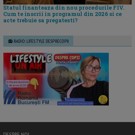
Statul finanteaza din nou procedurile FIV.
Cum te inscrii in programul din 2026 si ce
acte trebuie sa pregatesti?
📻 RADIO: LIFESTYLE DESPRECOPII
DESPRE NOI