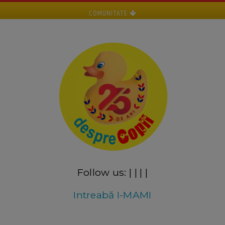
COMUNITATE
Follow us:
|
|
|
|
Intreabă I-MAMI