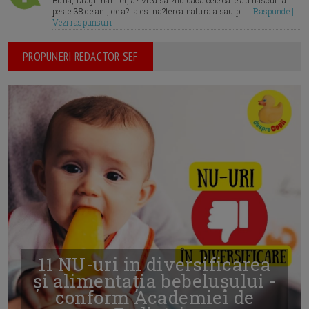
Buna, Dragi mamici, a? vrea sa ?tiu daca cele care au nascut la
peste 38 de ani, ce a?i ales: na?terea naturala sau p... |
Raspunde |
Vezi raspunsuri
PROPUNERI REDACTOR SEF
11 NU-uri in diversificarea
și alimentația bebelușului -
conform Academiei de