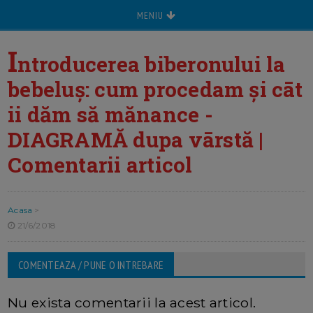
MENIU
I
ntroducerea biberonului la
bebeluș: cum procedam și cāt
ii dăm să mănance -
DIAGRAMĂ dupa vārstă |
Comentarii articol
Acasa
>
21/6/2018
COMENTEAZA / PUNE O INTREBARE
Nu exista comentarii la acest articol.