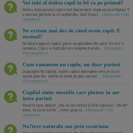
Voi iubi al doilea copil la fel ca pe primul?
Pentru mine primul copil a fost foarte dorit, dupa ani de a?teptari ?i
o sarcina pierduta la 16 saptamāni. Sunt īnsarc... |
Raspunde | Vezi
raspunsuri
Ne certam mai des de cānd avem copil. E
normal?
De cānd a aparut copilul, parca ne aprindem din orice. Un ton. O
remarca. Cine s-a trezit din nou noaptea trecuta.... |
Raspunde |
Vezi raspunsuri
Cum ramanem un cuplu, nu doar parinti
Dupa apari?ia copiilor, multe cupluri descopera ceva ce nu se
spune prea des: rela?ia se muta pe plan secund. ... |
Raspunde |
Vezi raspunsuri
Copilul simte emotiile care plutesc in aer
intre parinti
Parin?ii spun deseori: „Noi nu ne certam īn fa?a copilului.” „Ne ab?
inem, ca sa fie lini?te.” „Avem grija sa... |
Raspunde | Vezi
raspunsuri
Na?tere naturala sau prin cezariana