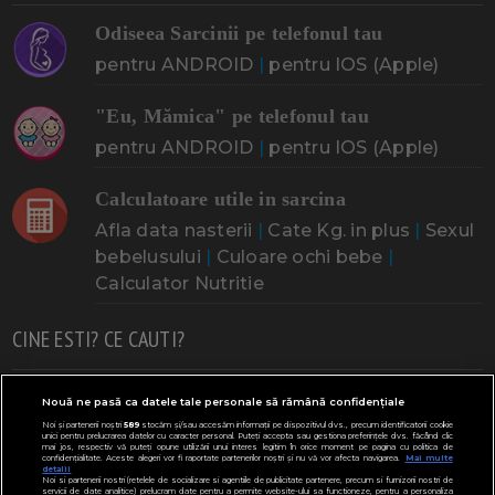
Odiseea Sarcinii pe telefonul tau
pentru ANDROID
|
pentru IOS (Apple)
"Eu, Mămica" pe telefonul tau
pentru ANDROID
|
pentru IOS (Apple)
Calculatoare utile in sarcina
Afla data nasterii
|
Cate Kg. in plus
|
Sexul
bebelusului
|
Culoare ochi bebe
|
Calculator Nutritie
CINE ESTI? CE CAUTI?
Doresc un copil
Adoptia
Probleme cu sarcina
Nouă ne pasă ca datele tale personale să rămână confidențiale
Noi și partenerii noștri
589
stocăm și/sau accesăm informații pe dispozitivul dvs., precum identificatorii cookie
Urmeaza sa nasc
Probleme alaptare
Bebe plange
unici pentru prelucrarea datelor cu caracter personal. Puteți accepta sau gestiona preferințele dvs. făcând clic
mai jos, respectiv vă puteți opune utilizării unui interes legitim în orice moment pe pagina cu politica de
confidențialitate. Aceste alegeri vor fi raportate partenerilor noștri și nu vă vor afecta navigarea.
Mai multe
Bebe febra
Caut bona
Cresa, Gradinta
detalii
Noi si partenerii nostri (retelele de socializare si agentiile de publicitate partenere, precum si furnizorii nostri de
servicii de date analitice) prelucram date pentru a permite website-ului sa functioneze, pentru a personaliza