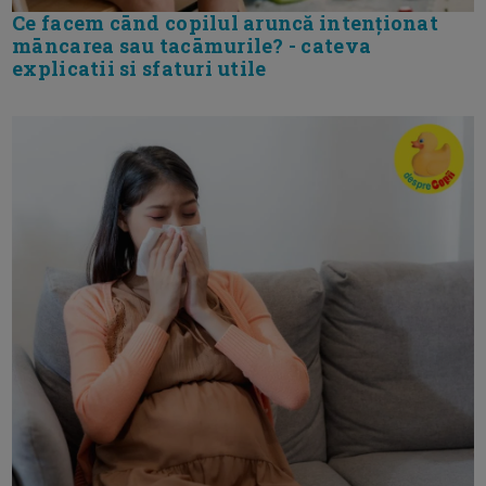
Ce facem cānd copilul aruncă intenționat
māncarea sau tacāmurile? - cateva
explicatii si sfaturi utile