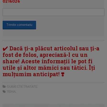
0216026
✔️ Dacă ți-a plăcut articolul sau ți-a
fost de folos, apreciază-l cu un
share! Aceste informații le pot fi
utile și altor mămici sau tătici. Īți
mulțumim anticipat! ❣️
SUBIECTE TRATATE:
TEMA: