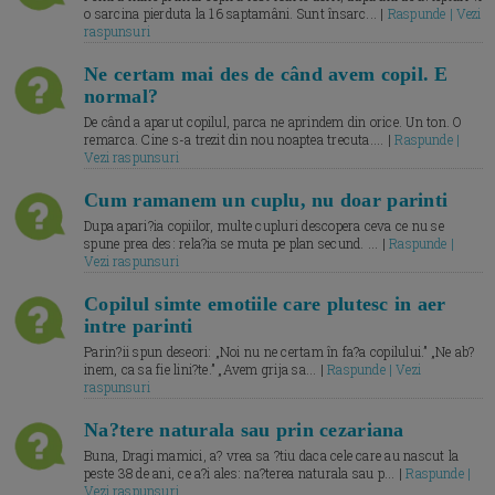
o sarcina pierduta la 16 saptamâni. Sunt însarc... |
Raspunde | Vezi
raspunsuri
Ne certam mai des de când avem copil. E
normal?
De când a aparut copilul, parca ne aprindem din orice. Un ton. O
remarca. Cine s-a trezit din nou noaptea trecuta.... |
Raspunde |
Vezi raspunsuri
Cum ramanem un cuplu, nu doar parinti
Dupa apari?ia copiilor, multe cupluri descopera ceva ce nu se
spune prea des: rela?ia se muta pe plan secund. ... |
Raspunde |
Vezi raspunsuri
Copilul simte emotiile care plutesc in aer
intre parinti
Parin?ii spun deseori: „Noi nu ne certam în fa?a copilului.” „Ne ab?
inem, ca sa fie lini?te.” „Avem grija sa... |
Raspunde | Vezi
raspunsuri
Na?tere naturala sau prin cezariana
Buna, Dragi mamici, a? vrea sa ?tiu daca cele care au nascut la
peste 38 de ani, ce a?i ales: na?terea naturala sau p... |
Raspunde |
Vezi raspunsuri