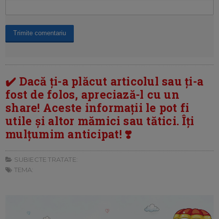
✔️ Dacă ți-a plăcut articolul sau ți-a
fost de folos, apreciază-l cu un
share! Aceste informații le pot fi
utile și altor mămici sau tătici. Îți
mulțumim anticipat! ❣️
SUBIECTE TRATATE:
TEMA: