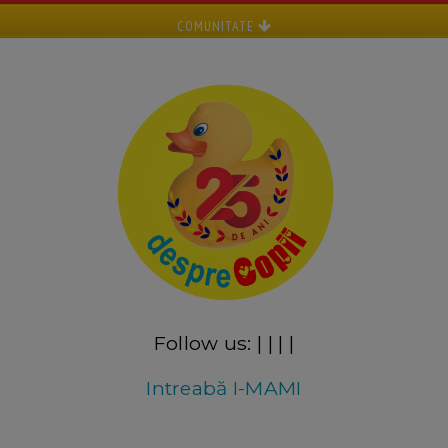
COMUNITATE
Follow us:
|
|
|
|
Intreabă I-MAMI