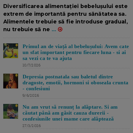
16/7/2026
AUTOR: EDITOR DC.
Diversificarea alimentației bebelușului este
extrem de importantă pentru sănătatea sa.
Alimentele trebuie să fie introduse gradual,
nu trebuie să ne
...
Primul an de viață al bebelușului: Avem cate
un sfat important pentru fiecare luna - si ai
sa vezi ca te va ajuta
10/7/2026
Depresia postnatala sau baletul dintre
dragoste, emotii, hormoni si oboseala crunta
- confesiuni
9/6/2026
Nu am vrut să renunț la alăptare. Si am
căutat până am găsit cauza durerii -
confesiunile unei mame care alăptează
27/3/2026