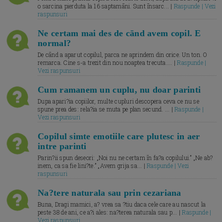
o sarcina pierduta la 16 saptamāni. Sunt īnsarc... |
Raspunde | Vezi
raspunsuri
Ne certam mai des de cānd avem copil. E
normal?
De cānd a aparut copilul, parca ne aprindem din orice. Un ton. O
remarca. Cine s-a trezit din nou noaptea trecuta.... |
Raspunde |
Vezi raspunsuri
Cum ramanem un cuplu, nu doar parinti
Dupa apari?ia copiilor, multe cupluri descopera ceva ce nu se
spune prea des: rela?ia se muta pe plan secund. ... |
Raspunde |
Vezi raspunsuri
Copilul simte emotiile care plutesc in aer
intre parinti
Parin?ii spun deseori: „Noi nu ne certam īn fa?a copilului.” „Ne ab?
inem, ca sa fie lini?te.” „Avem grija sa... |
Raspunde | Vezi
raspunsuri
Na?tere naturala sau prin cezariana
Buna, Dragi mamici, a? vrea sa ?tiu daca cele care au nascut la
peste 38 de ani, ce a?i ales: na?terea naturala sau p... |
Raspunde |
Vezi raspunsuri