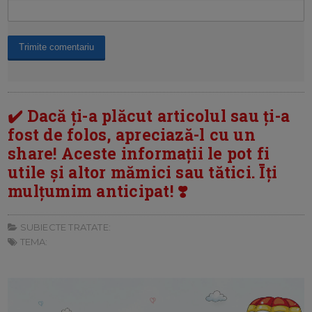
✔️ Dacă ți-a plăcut articolul sau ți-a
fost de folos, apreciază-l cu un
share! Aceste informații le pot fi
utile și altor mămici sau tătici. Īți
mulțumim anticipat! ❣️
SUBIECTE TRATATE:
TEMA: