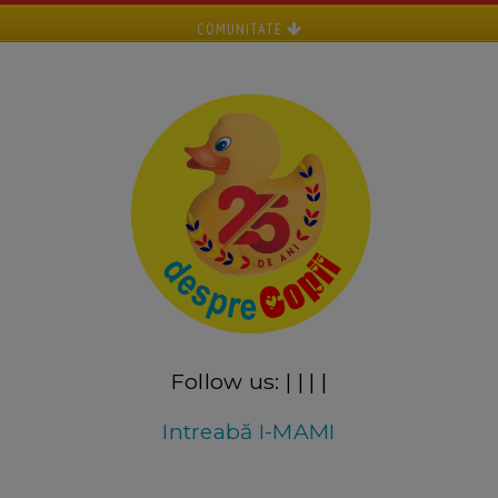
COMUNITATE
Follow us:
|
|
|
|
Intreabă I-MAMI