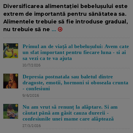
16/7/2026
AUTOR: EDITOR DC.
Diversificarea alimentației bebelușului este
extrem de importantă pentru sănătatea sa.
Alimentele trebuie să fie introduse gradual,
nu trebuie să ne
...
Primul an de viață al bebelușului: Avem cate
un sfat important pentru fiecare luna - si ai
sa vezi ca te va ajuta
10/7/2026
Depresia postnatala sau baletul dintre
dragoste, emotii, hormoni si oboseala crunta
- confesiuni
9/6/2026
Nu am vrut să renunț la alăptare. Si am
căutat pānă am găsit cauza durerii -
confesiunile unei mame care alăptează
27/3/2026