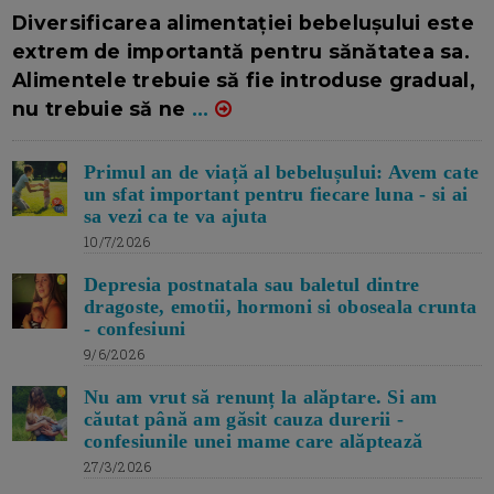
16/7/2026
AUTOR: EDITOR DC.
Diversificarea alimentației bebelușului este
extrem de importantă pentru sănătatea sa.
Alimentele trebuie să fie introduse gradual,
nu trebuie să ne
...
Primul an de viață al bebelușului: Avem cate
un sfat important pentru fiecare luna - si ai
sa vezi ca te va ajuta
10/7/2026
Depresia postnatala sau baletul dintre
dragoste, emotii, hormoni si oboseala crunta
- confesiuni
9/6/2026
Nu am vrut să renunț la alăptare. Si am
căutat până am găsit cauza durerii -
confesiunile unei mame care alăptează
27/3/2026