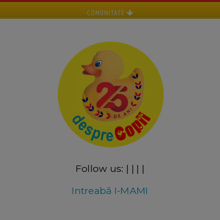
COMUNITATE
Follow us:
|
|
|
|
Intreabă I-MAMI