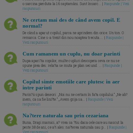
o sarcina pierduta la 16 saptamâni. Sunt însarc... |
Raspunde | Vezi
raspunsuri
Ne certam mai des de când avem copil. E
normal?
De când a aparut copilul, parca ne aprindem din orice. Un ton. O
remarca. Cine s-a trezit din nou noaptea trecuta.... |
Raspunde |
Vezi raspunsuri
Cum ramanem un cuplu, nu doar parinti
Dupa apari?ia copiilor, multe cupluri descopera ceva ce nu se
spune prea des: rela?ia se muta pe plan secund. ... |
Raspunde |
Vezi raspunsuri
Copilul simte emotiile care plutesc in aer
intre parinti
Parin?ii spun deseori: „Noi nu ne certam în fa?a copilului.” „Ne ab?
inem, ca sa fie lini?te.” „Avem grija sa... |
Raspunde | Vezi
raspunsuri
Na?tere naturala sau prin cezariana
Buna, Dragi mamici, a? vrea sa ?tiu daca cele care au nascut la
peste 38 de ani, ce a?i ales: na?terea naturala sau p... |
Raspunde |
Vezi raspunsuri