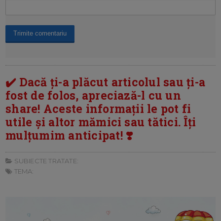
✔️ Dacă ți-a plăcut articolul sau ți-a
fost de folos, apreciază-l cu un
share! Aceste informații le pot fi
utile și altor mămici sau tătici. Îți
mulțumim anticipat! ❣️
SUBIECTE TRATATE:
TEMA: