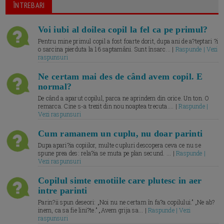
ÎNTREBARI
Voi iubi al doilea copil la fel ca pe primul?
Pentru mine primul copil a fost foarte dorit, dupa ani de a?teptari ?i
o sarcina pierduta la 16 saptamâni. Sunt însarc... |
Raspunde | Vezi
raspunsuri
Ne certam mai des de când avem copil. E
normal?
De când a aparut copilul, parca ne aprindem din orice. Un ton. O
remarca. Cine s-a trezit din nou noaptea trecuta.... |
Raspunde |
Vezi raspunsuri
Cum ramanem un cuplu, nu doar parinti
Dupa apari?ia copiilor, multe cupluri descopera ceva ce nu se
spune prea des: rela?ia se muta pe plan secund. ... |
Raspunde |
Vezi raspunsuri
Copilul simte emotiile care plutesc in aer
intre parinti
Parin?ii spun deseori: „Noi nu ne certam în fa?a copilului.” „Ne ab?
inem, ca sa fie lini?te.” „Avem grija sa... |
Raspunde | Vezi
raspunsuri