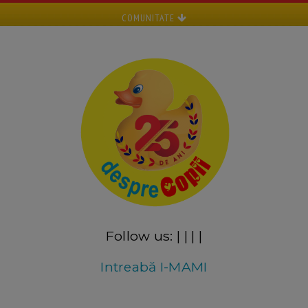
COMUNITATE
Follow us:
|
|
|
|
Intreabă I-MAMI