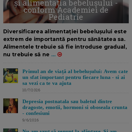
și alimentația bebelușului -
conform Academiei de
Pediatrie
16/7/2026
AUTOR: EDITOR DC.
Diversificarea alimentației bebelușului este
extrem de importantă pentru sănătatea sa.
Alimentele trebuie să fie introduse gradual,
nu trebuie să ne
...
Primul an de viață al bebelușului: Avem cate
un sfat important pentru fiecare luna - si ai
sa vezi ca te va ajuta
10/7/2026
Depresia postnatala sau baletul dintre
dragoste, emotii, hormoni si oboseala crunta
- confesiuni
9/6/2026
Nu am vrut să renunț la alăptare. Si am