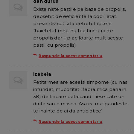
dan durus
Exista niste pastile pe baza de propolis,
deosebit de eeficiente la copii, atat
preventiv cat si la debutul racelii
(baietelul meu nu lua tinctura de
propolis dar ii plac foarte mult aceste
pastil cu propolis)
Raspunde la acest comentariu
izabela
Fetita mea are acealsi simpome (cu nas
infundat, mucozitati, febra mica pana in
38) de fiecare data cand ii iese cate un
dinte sau o masea. Asa ca mai gandeste-
te inainte de ai da antibiotice1
Raspunde la acest comentariu