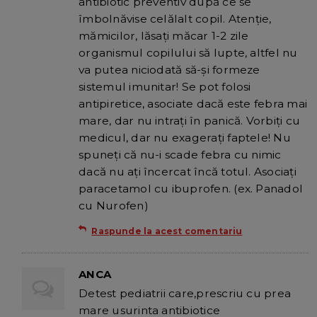
antibiotic preventiv după ce se
îmbolnăvise celălalt copil. Atenţie,
mămicilor, lăsaţi măcar 1-2 zile
organismul copilului să lupte, altfel nu
va putea niciodată să-şi formeze
sistemul imunitar! Se pot folosi
antipiretice, asociate dacă este febra mai
mare, dar nu intraţi în panică. Vorbiţi cu
medicul, dar nu exageraţi faptele! Nu
spuneţi că nu-i scade febra cu nimic
dacă nu aţi încercat încă totul. Asociaţi
paracetamol cu ibuprofen. (ex. Panadol
cu Nurofen)
Raspunde la acest comentariu
ANCA
Detest pediatrii care,prescriu cu prea
mare usurinta antibiotice