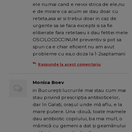
ele numai cand e nevoi strica de ele,nu
e de mirare ca acum se dau doar cu
reteta,asa ar si trebui doar in caz de
urgente sa se faca exceptii si sa fie
eliberate fara retetaeu ii dau fetitei mele
OSCILOCOCCINUM preventiv si pot sa
spun ca e chiar eficient nu am avut
probleme cu ea,o doza la 1-2saptamani
Raspunde la acest comentariu
Monica Boev
in Bucureşti lucrurile mai stau cum mai
stau privind prescripţia antibioticelor,
dar în Galaţi, oraşul unde mă aflu, e la
mare putere. Una -două, toate mamele
dau antibiotic copilului, ba mai mult, o
mămică cu gemeni a dat şi geamănului