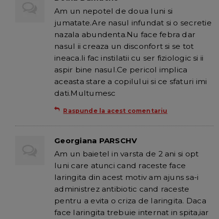
Am un nepotel de doua luni si
jumatate.Are nasul infundat si o secretie
nazala abundenta.Nu face febra dar
nasul ii creaza un disconfort si se tot
ineaca.Ii fac instilatii cu ser fiziologic si ii
aspir bine nasul.Ce pericol implica
aceasta stare a copilului si ce sfaturi imi
dati.Multumesc
Raspunde la acest comentariu
Georgiana PARSCHV
Am un baietel in varsta de 2 ani si opt
luni care atunci cand raceste face
laringita din acest motiv am ajuns sa-i
administrez antibiotic cand raceste
pentru a evita o criza de laringita. Daca
face laringita trebuie internat in spita,iar