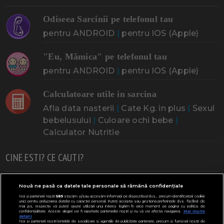
Odiseea Sarcinii pe telefonul tau
pentru ANDROID
|
pentru IOS (Apple)
"Eu, Mămica" pe telefonul tau
pentru ANDROID
|
pentru IOS (Apple)
Calculatoare utile in sarcina
Afla data nasterii
|
Cate Kg. in plus
|
Sexul
bebelusului
|
Culoare ochi bebe
|
Calculator Nutritie
CINE ESTI? CE CAUTI?
Doresc un copil
Adoptia
Probleme cu sarcina
Nouă ne pasă ca datele tale personale să rămână confidențiale
Noi și partenerii noștri
589
stocăm și/sau accesăm informații pe dispozitivul dvs., precum identificatorii cookie
Urmeaza sa nasc
Probleme alaptare
Bebe plange
unici pentru prelucrarea datelor cu caracter personal. Puteți accepta sau gestiona preferințele dvs. făcând clic
mai jos, respectiv vă puteți opune utilizării unui interes legitim în orice moment pe pagina cu politica de
confidențialitate. Aceste alegeri vor fi raportate partenerilor noștri și nu vă vor afecta navigarea.
Mai multe
Bebe febra
Caut bona
Cresa, Gradinta
detalii
Noi si partenerii nostri (retelele de socializare si agentiile de publicitate partenere, precum si furnizorii nostri de