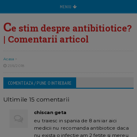
MENIU
C
e stim despre antibitiotice?
| Comentarii articol
Acasa
>
21/6/2018
COMENTEAZA / PUNE O INTREBARE
Ultimile 15 comentarii
chiscan geta
eu traiesc in spania de 8 ani iar aici
medicii nu recomanda antibiotice daca
nu exista o infectie am 2 fetite si mereu