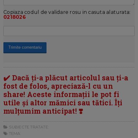
Copiaza codul de validare rosu in casuta alaturata:
0218026
✔️ Dacă ți-a plăcut articolul sau ți-a
fost de folos, apreciază-l cu un
share! Aceste informații le pot fi
utile și altor mămici sau tătici. Îți
mulțumim anticipat! ❣️
SUBIECTE TRATATE:
TEMA: