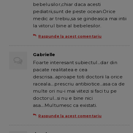
bebelusilor,chiar daca acesti
pediatrii,sunt de peste ocean.Orice
medic ar trebiu,sa se gindeasca mai intii
la viitorul bine al bebelesilor.
Raspunde la acest comentariu
Gabrielle
Foarte interesant subiectul...dar din
pacate realitatea e cea
descrisa...aproape toti doctorii la orice
raceala....prescriu antibiotice...asa ca de
multe ori nu-i mai viitezi si faci tu pe
doctorul...si nu e bine nici
asa....Multumesc ca existati.
Raspunde la acest comentariu