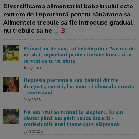
16/7/2026
AUTOR: EDITOR DC.
Diversificarea alimentației bebelușului este
extrem de importantă pentru sănătatea sa.
Alimentele trebuie să fie introduse gradual,
nu trebuie să ne
...
Primul an de viață al bebelușului: Avem cate
un sfat important pentru fiecare luna - si ai
sa vezi ca te va ajuta
10/7/2026
Depresia postnatala sau baletul dintre
dragoste, emotii, hormoni si oboseala crunta
- confesiuni
9/6/2026
Nu am vrut să renunț la alăptare. Si am
căutat până am găsit cauza durerii -
confesiunile unei mame care alăptează
27/3/2026