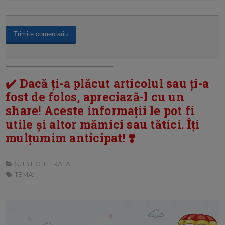
✔️ Dacă ți-a plăcut articolul sau ți-a
fost de folos, apreciază-l cu un
share! Aceste informații le pot fi
utile și altor mămici sau tătici. Îți
mulțumim anticipat! ❣️
SUBIECTE TRATATE:
TEMA: