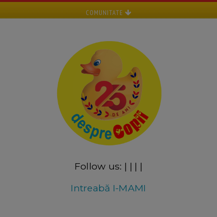
COMUNITATE
Follow us:
|
|
|
|
Intreabă I-MAMI