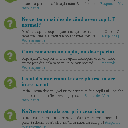
o sarcina pierduta la 16 saptamâni. Sunt însarc... |
Raspunde | Vezi
raspunsuri
Ne certam mai des de când avem copil. E
normal?
De când a aparut copilul, parca ne aprindem din orice. Un ton. O
remarca. Cine s-a trezit din nou noaptea trecuta.... |
Raspunde |
Vezi raspunsuri
Cum ramanem un cuplu, nu doar parinti
Dupa apari?ia copiilor, multe cupluri descopera ceva ce nu se
spune prea des: rela?ia se muta pe plan secund. ... |
Raspunde |
Vezi raspunsuri
Copilul simte emotiile care plutesc in aer
intre parinti
Parin?ii spun deseori: „Noi nu ne certam în fa?a copilului.” „Ne ab?
inem, ca sa fie lini?te.” „Avem grija sa... |
Raspunde | Vezi
raspunsuri
Na?tere naturala sau prin cezariana
Buna, Dragi mamici, a? vrea sa ?tiu daca cele care au nascut la
peste 38 de ani, ce a?i ales: na?terea naturala sau p... |
Raspunde |
Vezi raspunsuri