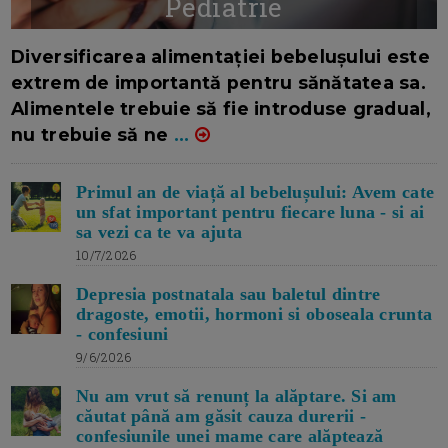
Pediatrie
16/7/2026
AUTOR: EDITOR DC.
Diversificarea alimentației bebelușului este
extrem de importantă pentru sănătatea sa.
Alimentele trebuie să fie introduse gradual,
nu trebuie să ne
...
Primul an de viață al bebelușului: Avem cate
un sfat important pentru fiecare luna - si ai
sa vezi ca te va ajuta
10/7/2026
Depresia postnatala sau baletul dintre
dragoste, emotii, hormoni si oboseala crunta
- confesiuni
9/6/2026
Nu am vrut să renunț la alăptare. Si am
căutat până am găsit cauza durerii -
confesiunile unei mame care alăptează