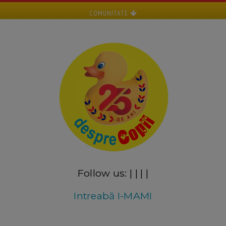
COMUNITATE
Follow us:
|
|
|
|
Intreabă I-MAMI