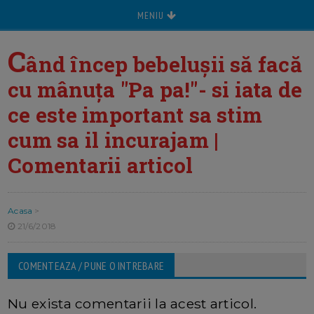
MENIU
C
ând încep bebelușii să facă
cu mânuța "Pa pa!"- si iata de
ce este important sa stim
cum sa il incurajam |
Comentarii articol
Acasa
>
21/6/2018
COMENTEAZA / PUNE O INTREBARE
Nu exista comentarii la acest articol.