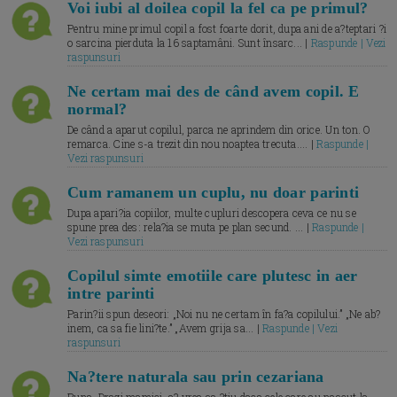
Voi iubi al doilea copil la fel ca pe primul?
Pentru mine primul copil a fost foarte dorit, dupa ani de a?teptari ?i
o sarcina pierduta la 16 saptamâni. Sunt însarc... |
Raspunde | Vezi
raspunsuri
Ne certam mai des de când avem copil. E
normal?
De când a aparut copilul, parca ne aprindem din orice. Un ton. O
remarca. Cine s-a trezit din nou noaptea trecuta.... |
Raspunde |
Vezi raspunsuri
Cum ramanem un cuplu, nu doar parinti
Dupa apari?ia copiilor, multe cupluri descopera ceva ce nu se
spune prea des: rela?ia se muta pe plan secund. ... |
Raspunde |
Vezi raspunsuri
Copilul simte emotiile care plutesc in aer
intre parinti
Parin?ii spun deseori: „Noi nu ne certam în fa?a copilului.” „Ne ab?
inem, ca sa fie lini?te.” „Avem grija sa... |
Raspunde | Vezi
raspunsuri
Na?tere naturala sau prin cezariana