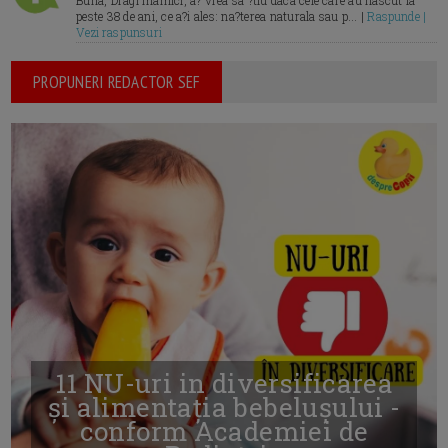
Buna, Dragi mamici, a? vrea sa ?tiu daca cele care au nascut la
peste 38 de ani, ce a?i ales: na?terea naturala sau p... |
Raspunde |
Vezi raspunsuri
PROPUNERI REDACTOR SEF
11 NU-uri in diversificarea
și alimentația bebelușului -
conform Academiei de