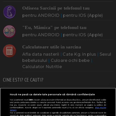
Odiseea Sarcinii pe telefonul tau
pentru ANDROID
|
pentru IOS (Apple)
"Eu, Mămica" pe telefonul tau
pentru ANDROID
|
pentru IOS (Apple)
Calculatoare utile in sarcina
Afla data nasterii
|
Cate Kg. in plus
|
Sexul
bebelusului
|
Culoare ochi bebe
|
Calculator Nutritie
CINE ESTI? CE CAUTI?
Doresc un copil
Adoptia
Probleme cu sarcina
Nouă ne pasă ca datele tale personale să rămână confidențiale
Noi și partenerii noștri
589
stocăm și/sau accesăm informații pe dispozitivul dvs., precum identificatorii cookie
Urmeaza sa nasc
Probleme alaptare
Bebe plange
unici pentru prelucrarea datelor cu caracter personal. Puteți accepta sau gestiona preferințele dvs. făcând clic
mai jos, respectiv vă puteți opune utilizării unui interes legitim în orice moment pe pagina cu politica de
confidențialitate. Aceste alegeri vor fi raportate partenerilor noștri și nu vă vor afecta navigarea.
Mai multe
Bebe febra
Caut bona
Cresa, Gradinta
detalii
Noi si partenerii nostri (retelele de socializare si agentiile de publicitate partenere, precum si furnizorii nostri de
servicii de date analitice) prelucram date pentru a permite website-ului sa functioneze, pentru a personaliza