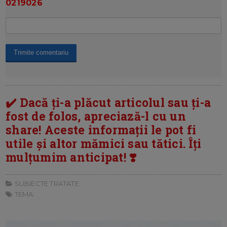
0219026
✔️ Dacă ți-a plăcut articolul sau ți-a
fost de folos, apreciază-l cu un
share! Aceste informații le pot fi
utile și altor mămici sau tătici. Îți
mulțumim anticipat! ❣️
SUBIECTE TRATATE:
TEMA: