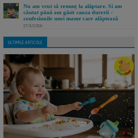
Nu am vrut să renunț la alăptare. Si am
căutat pānă am găsit cauza durerii -
confesiunile unei mame care alăptează
27/3/2026
ULTIMILE ARTICOLE