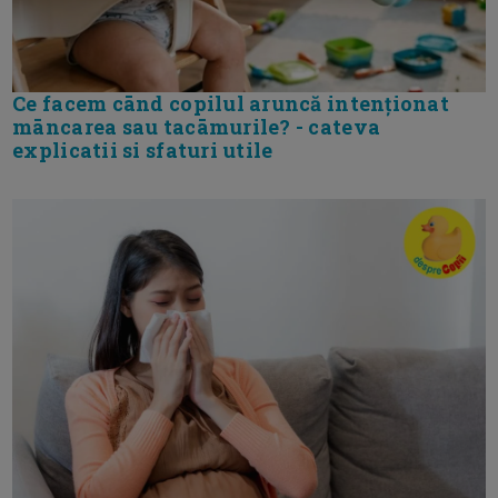
Ce facem cānd copilul aruncă intenționat
māncarea sau tacāmurile? - cateva
explicatii si sfaturi utile