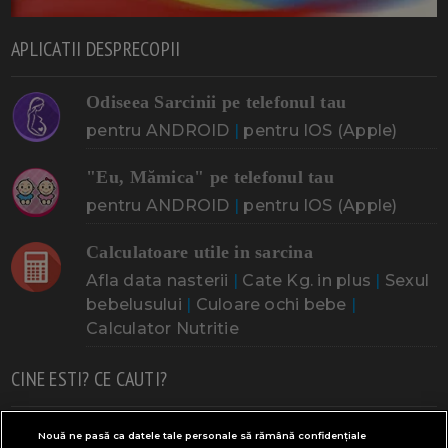
APLICATII DESPRECOPII
Odiseea Sarcinii pe telefonul tau
pentru ANDROID
|
pentru IOS (Apple)
"Eu, Mămica" pe telefonul tau
pentru ANDROID
|
pentru IOS (Apple)
Calculatoare utile in sarcina
Afla data nasterii
|
Cate Kg. in plus
|
Sexul
bebelusului
|
Culoare ochi bebe
|
Calculator Nutritie
CINE ESTI? CE CAUTI?
Doresc un copil
Adoptia
Probleme cu sarcina
Nouă ne pasă ca datele tale personale să rămână confidențiale