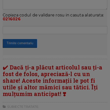
Copiaza codul de validare rosu in casuta alaturata:
0216026
✔️ Dacă ți-a plăcut articolul sau ți-a
fost de folos, apreciază-l cu un
share! Aceste informații le pot fi
utile și altor mămici sau tătici. Īți
mulțumim anticipat! ❣️
SUBIECTE TRATATE: