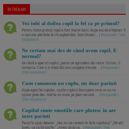
ĪNTREBARI
Voi iubi al doilea copil la fel ca pe primul?
Pentru mine primul copil a fost foarte dorit, dupa ani de a?teptari ?i
o sarcina pierduta la 16 saptamāni. Sunt īnsarc... |
Raspunde | Vezi
raspunsuri
Ne certam mai des de cānd avem copil. E
normal?
De cānd a aparut copilul, parca ne aprindem din orice. Un ton. O
remarca. Cine s-a trezit din nou noaptea trecuta.... |
Raspunde |
Vezi raspunsuri
Cum ramanem un cuplu, nu doar parinti
Dupa apari?ia copiilor, multe cupluri descopera ceva ce nu se
spune prea des: rela?ia se muta pe plan secund. ... |
Raspunde |
Vezi raspunsuri
Copilul simte emotiile care plutesc in aer
intre parinti
Parin?ii spun deseori: „Noi nu ne certam īn fa?a copilului.” „Ne ab?
inem, ca sa fie lini?te.” „Avem grija sa... |
Raspunde | Vezi