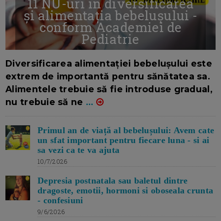
11 NU-uri in diversificarea
și alimentația bebelușului -
conform Academiei de
Pediatrie
16/7/2026
AUTOR: EDITOR DC.
Diversificarea alimentației bebelușului este
extrem de importantă pentru sănătatea sa.
Alimentele trebuie să fie introduse gradual,
nu trebuie să ne
...
Primul an de viață al bebelușului: Avem cate
un sfat important pentru fiecare luna - si ai
sa vezi ca te va ajuta
10/7/2026
Depresia postnatala sau baletul dintre
dragoste, emotii, hormoni si oboseala crunta
- confesiuni
9/6/2026