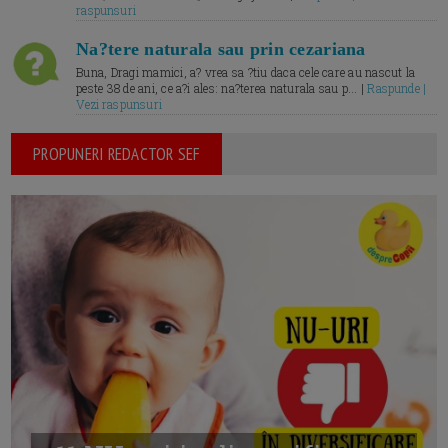
raspunsuri
Na?tere naturala sau prin cezariana
Buna, Dragi mamici, a? vrea sa ?tiu daca cele care au nascut la
peste 38 de ani, ce a?i ales: na?terea naturala sau p... |
Raspunde |
Vezi raspunsuri
PROPUNERI REDACTOR SEF