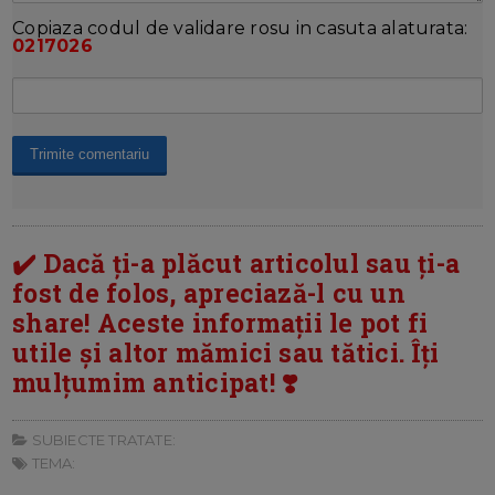
Copiaza codul de validare rosu in casuta alaturata:
0217026
✔️ Dacă ți-a plăcut articolul sau ți-a
fost de folos, apreciază-l cu un
share! Aceste informații le pot fi
utile și altor mămici sau tătici. Îți
mulțumim anticipat! ❣️
SUBIECTE TRATATE:
TEMA: