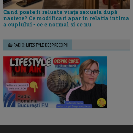
Cand poate fi reluata viața sexuala după
nastere? Ce modificari apar in relatia intima
a cuplului - ce e normal si ce nu
📻 RADIO: LIFESTYLE DESPRECOPII