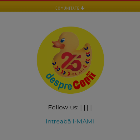
COMUNITATE
Follow us:
|
|
|
|
Intreabă I-MAMI