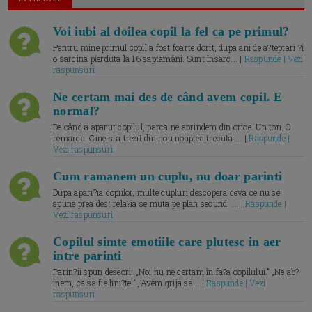
Voi iubi al doilea copil la fel ca pe primul?
Pentru mine primul copil a fost foarte dorit, dupa ani de a?teptari ?i
o sarcina pierduta la 16 saptamâni. Sunt însarc... |
Raspunde | Vezi
raspunsuri
Ne certam mai des de când avem copil. E
normal?
De când a aparut copilul, parca ne aprindem din orice. Un ton. O
remarca. Cine s-a trezit din nou noaptea trecuta.... |
Raspunde |
Vezi raspunsuri
Cum ramanem un cuplu, nu doar parinti
Dupa apari?ia copiilor, multe cupluri descopera ceva ce nu se
spune prea des: rela?ia se muta pe plan secund. ... |
Raspunde |
Vezi raspunsuri
Copilul simte emotiile care plutesc in aer
intre parinti
Parin?ii spun deseori: „Noi nu ne certam în fa?a copilului.” „Ne ab?
inem, ca sa fie lini?te.” „Avem grija sa... |
Raspunde | Vezi
raspunsuri