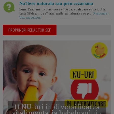
Na?tere naturala sau prin cezariana
Buna, Dragi mamici, a? vrea sa ?tiu daca cele care au nascut la
peste 38 de ani, ce a?i ales: na?terea naturala sau p... |
Raspunde |
Vezi raspunsuri
PROPUNERI REDACTOR SEF
11 NU-uri in diversificarea
și alimentația bebelușului -