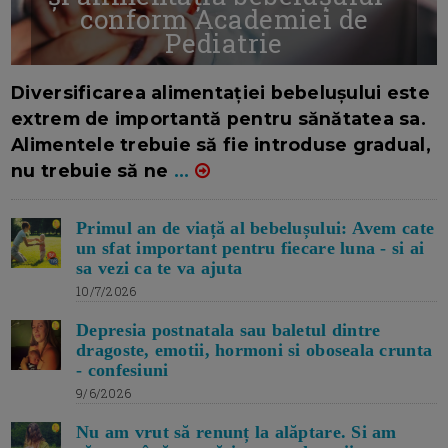
conform Academiei de
Pediatrie
16/7/2026
AUTOR: EDITOR DC.
Diversificarea alimentației bebelușului este
extrem de importantă pentru sănătatea sa.
Alimentele trebuie să fie introduse gradual,
nu trebuie să ne
...
Primul an de viață al bebelușului: Avem cate
un sfat important pentru fiecare luna - si ai
sa vezi ca te va ajuta
10/7/2026
Depresia postnatala sau baletul dintre
dragoste, emotii, hormoni si oboseala crunta
- confesiuni
9/6/2026
Nu am vrut să renunț la alăptare. Si am