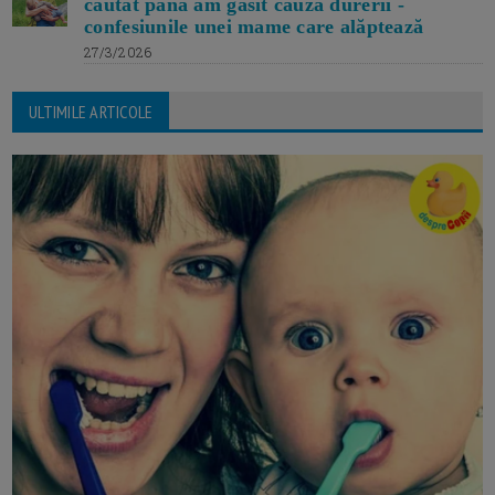
căutat până am găsit cauza durerii -
confesiunile unei mame care alăptează
27/3/2026
ULTIMILE ARTICOLE