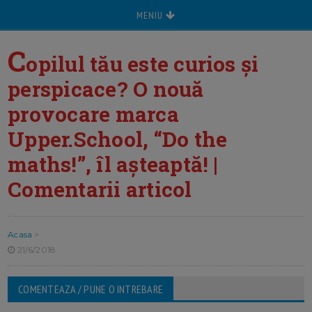
MENIU
C
opilul tău este curios și
perspicace? O nouă
provocare marca
Upper.School, “Do the
maths!”, îl așteaptă! |
Comentarii articol
Acasa
>
21/6/2018
COMENTEAZA / PUNE O INTREBARE