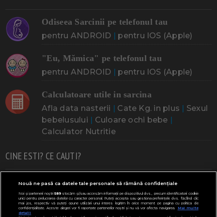
Odiseea Sarcinii pe telefonul tau
pentru ANDROID
|
pentru IOS (Apple)
"Eu, Mămica" pe telefonul tau
pentru ANDROID
|
pentru IOS (Apple)
Calculatoare utile in sarcina
Afla data nasterii
|
Cate Kg. in plus
|
Sexul
bebelusului
|
Culoare ochi bebe
|
Calculator Nutritie
CINE ESTI? CE CAUTI?
Doresc un copil
Adoptia
Probleme cu sarcina
Nouă ne pasă ca datele tale personale să rămână confidențiale
Noi și partenerii noștri
589
stocăm și/sau accesăm informații pe dispozitivul dvs., precum identificatorii cookie
Urmeaza sa nasc
Probleme alaptare
Bebe plange
unici pentru prelucrarea datelor cu caracter personal. Puteți accepta sau gestiona preferințele dvs. făcând clic
mai jos, respectiv vă puteți opune utilizării unui interes legitim în orice moment pe pagina cu politica de
confidențialitate. Aceste alegeri vor fi raportate partenerilor noștri și nu vă vor afecta navigarea.
Mai multe
Bebe febra
Caut bona
Cresa, Gradinta
detalii