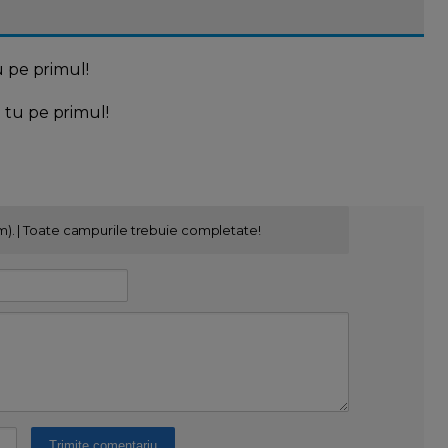
u pe primul!
l tu pe primul!
m). | Toate campurile trebuie completate!