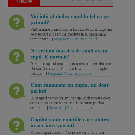
ÎNTREBARI
Voi iubi al doilea copil la fel ca pe
primul?
Pentru mine primul copil a fost foarte dorit, dupa ani
de a?teptari ?i o sarcina pierduta la 16 saptamâni.
Sunt însarc... |
Raspunde | Vezi raspunsuri
Ne certam mai des de când avem
copil. E normal?
De când a aparut copilul, parca ne aprindem din orice.
Un ton. O remarca. Cine s-a trezit din nou noaptea
trecuta.... |
Raspunde | Vezi raspunsuri
Cum ramanem un cuplu, nu doar
parinti
Dupa apari?ia copiilor, multe cupluri descopera ceva
ce nu se spune prea des: rela?ia se muta pe plan
secund. ... |
Raspunde | Vezi raspunsuri
Copilul simte emotiile care plutesc
in aer intre parinti
Parin?ii spun deseori: „Noi nu ne certam în fa?a