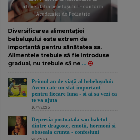
alimentația bebelușului - conform
Academiei de Pediatrie
16/7/2026
AUTOR: EDITOR DC.
Diversificarea alimentației
bebelușului este extrem de
importantă pentru sănătatea sa.
Alimentele trebuie să fie introduse
gradual, nu trebuie să ne
...
Primul an de viață al bebelușului:
Avem cate un sfat important
pentru fiecare luna - si ai sa vezi ca
te va ajuta
10/7/2026
Depresia postnatala sau baletul
dintre dragoste, emotii, hormoni si
oboseala crunta - confesiuni
9/6/2026