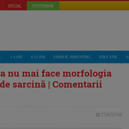
SPECIAL
FITOTERAPIE
L
1-3 ANI
4-12 ANI
FAMILIE, PARENTING
EDUCATIE
S
 a nu mai face morfologia
 de sarcină | Comentarii
21/6/2018