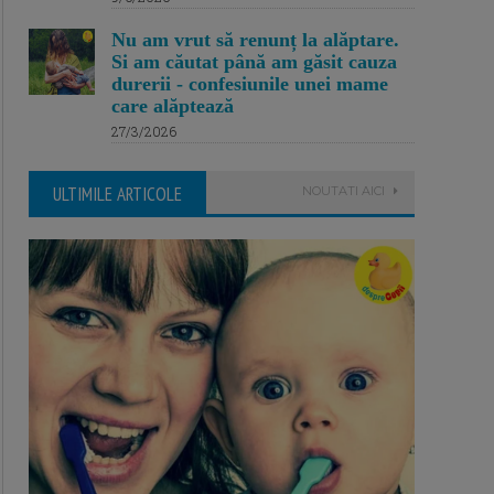
Nu am vrut să renunț la alăptare.
Si am căutat până am găsit cauza
durerii - confesiunile unei mame
care alăptează
27/3/2026
ULTIMILE ARTICOLE
NOUTATI AICI