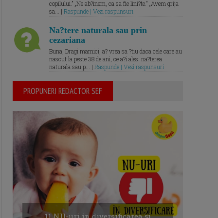
copilului.” „Ne ab?inem, ca sa fie lini?te.” „Avem grija
sa... |
Raspunde | Vezi raspunsuri
Na?tere naturala sau prin
cezariana
Buna, Dragi mamici, a? vrea sa ?tiu daca cele care au
nascut la peste 38 de ani, ce a?i ales: na?terea
naturala sau p... |
Raspunde | Vezi raspunsuri
PROPUNERI REDACTOR SEF
11 NU-uri in diversificarea și