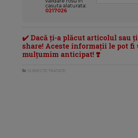
validare rosu in
casuta alaturata:
0217026
✔️ Dacă ți-a plăcut articolul sau ț
share! Aceste informații le pot fi u
mulțumim anticipat! ❣️
SUBIECTE TRATATE: