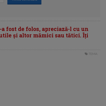
i-a fost de folos, apreciază-l cu un
tile și altor mămici sau tătici. Îți
TEMA: