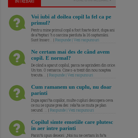
ÎNTREBARI
Voi iubi al doilea copil la fel ca pe
primul?
Pentru mine primul copil a fost foarte dorit, dupa ani
de a?teptari ?i o sarcina pierduta la 16 saptamâni.
Sunt însarc... |
Raspunde | Vezi raspunsuri
Ne certam mai des de când avem
copil. E normal?
De când a aparut copilul, parca ne aprindem din orice.
Un ton. O remarca. Cine s-a trezit din nou noaptea
trecuta.... |
Raspunde | Vezi raspunsuri
Cum ramanem un cuplu, nu doar
parinti
Dupa apari?ia copiilor, multe cupluri descopera ceva
ce nu se spune prea des: rela?ia se muta pe plan
secund. ... |
Raspunde | Vezi raspunsuri
Copilul simte emotiile care plutesc
in aer intre parinti
Parin?ii spun deseori: „Noi nu ne certam în fa?a