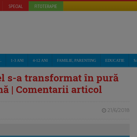
SPECIAL
FITOTERAPIE
L
1-3 ANI
4-12 ANI
FAMILIE, PARENTING
EDUCATIE
S
el s-a transformat în pură
ină | Comentarii articol
21/6/2018