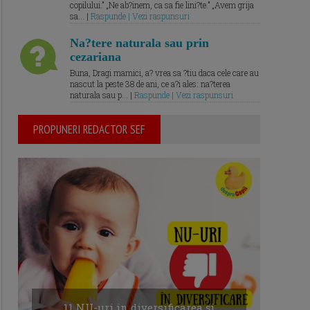
copilului.” „Ne ab?inem, ca sa fie lini?te.” „Avem grija
sa... |
Raspunde | Vezi raspunsuri
Na?tere naturala sau prin
cezariana
Buna, Dragi mamici, a? vrea sa ?tiu daca cele care au
nascut la peste 38 de ani, ce a?i ales: na?terea
naturala sau p... |
Raspunde | Vezi raspunsuri
PROPUNERI REDACTOR SEF
11 NU-uri in diversificarea și