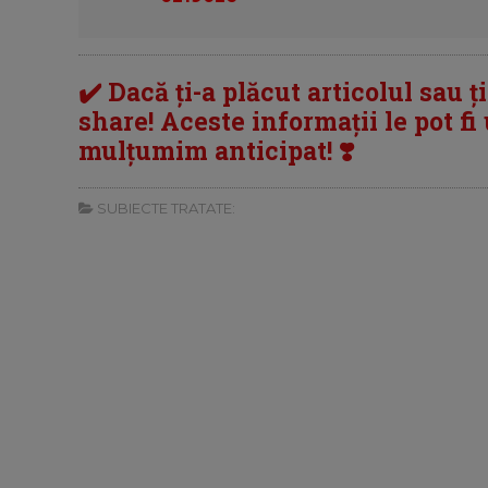
✔️ Dacă ți-a plăcut articolul sau ț
share! Aceste informații le pot fi u
mulțumim anticipat! ❣️
SUBIECTE TRATATE: