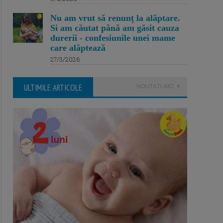
Nu am vrut să renunț la alăptare.
Si am căutat până am găsit cauza
durerii - confesiunile unei mame
care alăptează
27/3/2026
ULTIMILE ARTICOLE
NOUTATI AICI