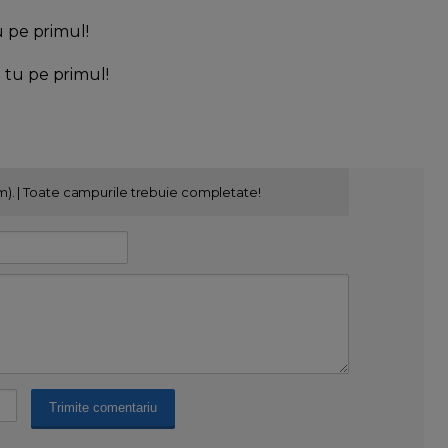
u pe primul!
l tu pe primul!
m). | Toate campurile trebuie completate!