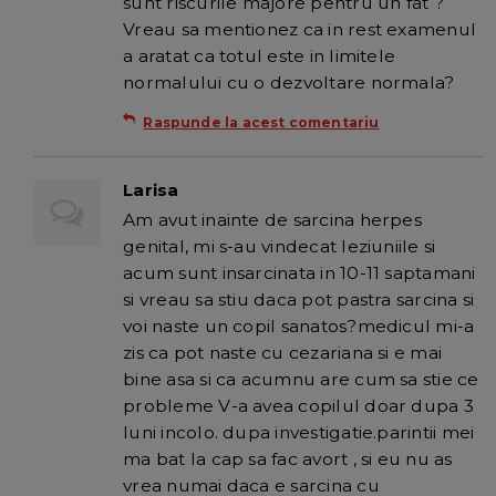
sunt riscurile majore pentru un fat ?
Vreau sa mentionez ca in rest examenul
a aratat ca totul este in limitele
normalului cu o dezvoltare normala?
Raspunde la acest comentariu
Larisa
Am avut inainte de sarcina herpes
genital, mi s-au vindecat leziuniile si
acum sunt insarcinata in 10-11 saptamani
si vreau sa stiu daca pot pastra sarcina si
voi naste un copil sanatos?medicul mi-a
zis ca pot naste cu cezariana si e mai
bine asa si ca acumnu are cum sa stie ce
probleme V-a avea copilul doar dupa 3
luni incolo. dupa investigatie.parintii mei
ma bat la cap sa fac avort , si eu nu as
vrea numai daca e sarcina cu