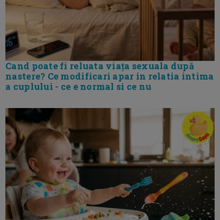
Cand poate fi reluata viața sexuala după
nastere? Ce modificari apar in relatia intima
a cuplului - ce e normal si ce nu