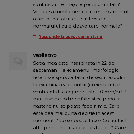
sunt riscurile majore pentru un fat ?
Vreau sa mentionez ca in rest examenul
a aratat ca totul este in limitele
normalului cu o dezvoltare normala?
Raspunde la acest comentariu
vasileg75
Sotia mea este insarcinata in 22 de
saptamani , la examenul morfologic
fetal i s-a spus ca fatul de sex masculin ,
la examinarea capului (creierului) are
ventricolul stang marit stg-10 mm/drt-5
mm ,risc de hidrocefalie si ca pana la
nastere nu se poate face nimic. Care
este cea mai buna decizie in acest
moment ? Ce se poate face? Ce au fact
alte persoane in aceasta situatie ? Care