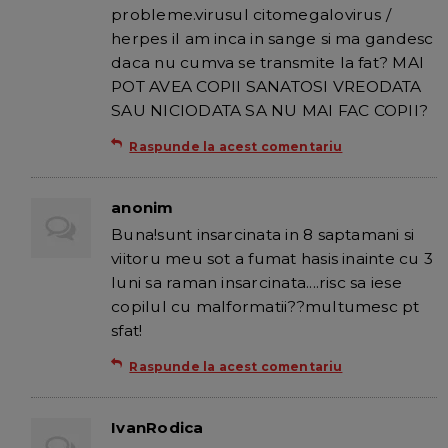
probleme.virusul citomegalovirus /
herpes il am inca in sange si ma gandesc
daca nu cumva se transmite la fat? MAI
POT AVEA COPII SANATOSI VREODATA
SAU NICIODATA SA NU MAI FAC COPII?
Raspunde la acest comentariu
anonim
Buna!sunt insarcinata in 8 saptamani si
viitoru meu sot a fumat hasis inainte cu 3
luni sa raman insarcinata....risc sa iese
copilul cu malformatii??multumesc pt
sfat!
Raspunde la acest comentariu
IvanRodica