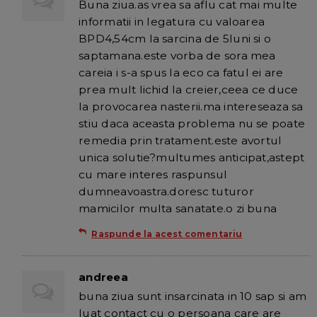
Buna ziua.as vrea sa aflu cat mai multe
informatii in legatura cu valoarea
BPD4,54cm la sarcina de 5luni si o
saptamana.este vorba de sora mea
careia i s-a spus la eco ca fatul ei are
prea mult lichid la creier,ceea ce duce
la provocarea nasterii.ma intereseaza sa
stiu daca aceasta problema nu se poate
remedia prin tratament.este avortul
unica solutie?multumes anticipat,astept
cu mare interes raspunsul
dumneavoastra.doresc tuturor
mamicilor multa sanatate.o zi buna
Raspunde la acest comentariu
andreea
buna ziua sunt insarcinata in 10 sap si am
luat contact cu o persoana care are