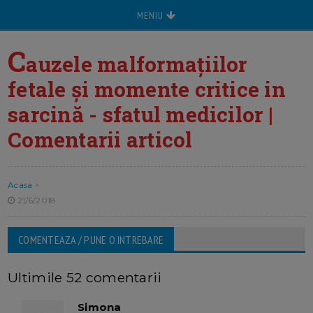
MENIU
C
auzele malformațiilor
fetale și momente critice in
sarcină - sfatul medicilor |
Comentarii articol
Acasa
>
21/6/2018
COMENTEAZA / PUNE O INTREBARE
Ultimile 52 comentarii
Simona