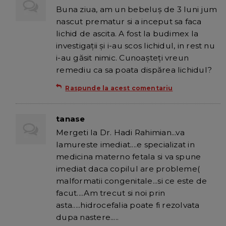
Buna ziua, am un bebeluș de 3 luni jum
nascut prematur si a inceput sa faca
lichid de ascita. A fost la budimex la
investigații și i-au scos lichidul, in rest nu
i-au găsit nimic. Cunoașteți vreun
remediu ca sa poata dispărea lichidul?
Raspunde la acest comentariu
tanase
Mergeti la Dr. Hadi Rahimian...va
lamureste imediat....e specializat in
medicina materno fetala si va spune
imediat daca copilul are probleme(
malformatii congenitale...si ce este de
facut....Am trecut si noi prin
asta.....hidrocefalia poate fi rezolvata
dupa nastere.....