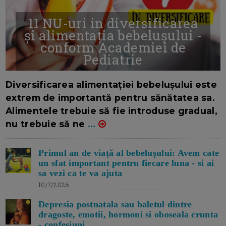
11 NU-uri in diversificarea
și alimentația bebelușului -
conform Academiei de
Pediatrie
16/7/2026
AUTOR: EDITOR DC.
Diversificarea alimentației bebelușului este
extrem de importantă pentru sănătatea sa.
Alimentele trebuie să fie introduse gradual,
nu trebuie să ne
...
Primul an de viață al bebelușului: Avem cate
un sfat important pentru fiecare luna - si ai
sa vezi ca te va ajuta
10/7/2026
Depresia postnatala sau baletul dintre
dragoste, emotii, hormoni si oboseala crunta
- confesiuni