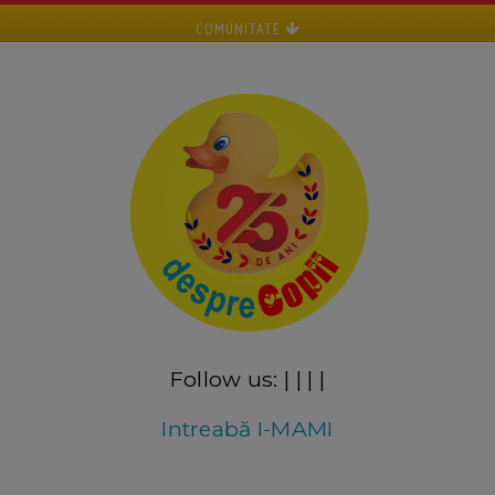
COMUNITATE
Follow us:
|
|
|
|
Intreabă I-MAMI