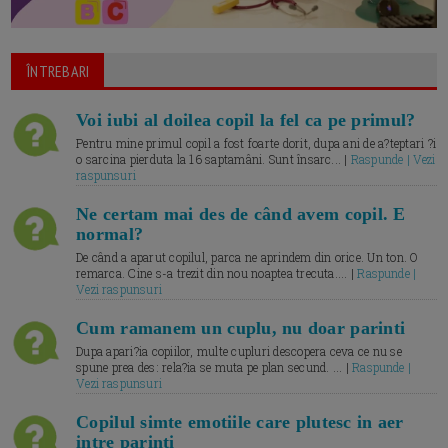
ÎNTREBARI
Voi iubi al doilea copil la fel ca pe primul?
Pentru mine primul copil a fost foarte dorit, dupa ani de a?teptari ?i
o sarcina pierduta la 16 saptamâni. Sunt însarc... |
Raspunde | Vezi
raspunsuri
Ne certam mai des de când avem copil. E
normal?
De când a aparut copilul, parca ne aprindem din orice. Un ton. O
remarca. Cine s-a trezit din nou noaptea trecuta.... |
Raspunde |
Vezi raspunsuri
Cum ramanem un cuplu, nu doar parinti
Dupa apari?ia copiilor, multe cupluri descopera ceva ce nu se
spune prea des: rela?ia se muta pe plan secund. ... |
Raspunde |
Vezi raspunsuri
Copilul simte emotiile care plutesc in aer
intre parinti