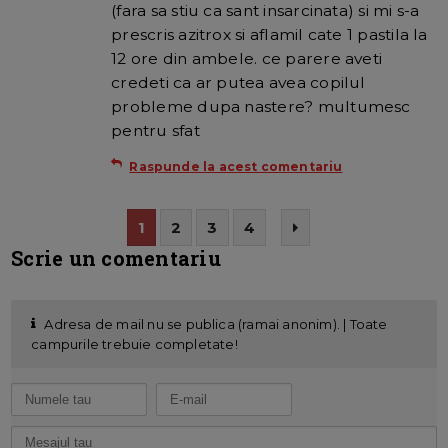
(fara sa stiu ca sant insarcinata) si mi s-a
prescris azitrox si aflamil cate 1 pastila la
12 ore din ambele. ce parere aveti
credeti ca ar putea avea copilul
probleme dupa nastere? multumesc
pentru sfat
Raspunde la acest comentariu
1
2
3
4
Scrie un comentariu
Adresa de mail nu se publica (ramai anonim). | Toate
campurile trebuie completate!