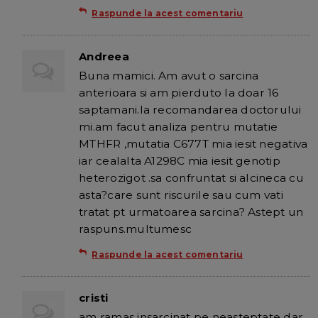
Raspunde la acest comentariu
Andreea
Buna mamici. Am avut o sarcina
anterioara si am pierduto la doar 16
saptamani.la recomandarea doctorului
mi.am facut analiza pentru mutatie
MTHFR ,mutatia C677T mia iesit negativa
iar cealalta A1298C mia iesit genotip
heterozigot .sa confruntat si alcineca cu
asta?care sunt riscurile sau cum vati
tratat pt urmatoarea sarcina? Astept un
raspuns.multumesc
Raspunde la acest comentariu
cristi
am ramas insarcinat pe neasteptate dar