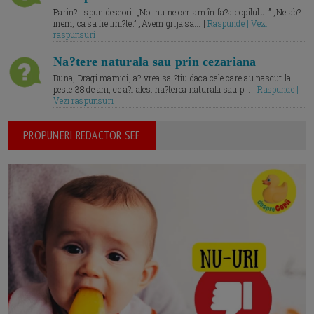
Parin?ii spun deseori: „Noi nu ne certam în fa?a copilului.” „Ne ab?
inem, ca sa fie lini?te.” „Avem grija sa... |
Raspunde | Vezi
raspunsuri
Na?tere naturala sau prin cezariana
Buna, Dragi mamici, a? vrea sa ?tiu daca cele care au nascut la
peste 38 de ani, ce a?i ales: na?terea naturala sau p... |
Raspunde |
Vezi raspunsuri
PROPUNERI REDACTOR SEF