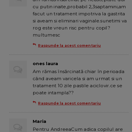
cu putin inaite,probabil 2,3saptamini,am
facut un tratament impotriva la gastrita
si aveam si eliminari vaginale.sunetimi va
rog este vreun risc pentru copil?
multumesc
Raspunde la acest comentariu
ones laura
Am rămas însărcinată chiar în perioada
când aveam varicela si am urmat si un
tratament 10 zile pastile aciclovir.ce se
poate intampla??
Raspunde la acest comentariu
Maria
Pentru AndreeaCum adica copilul are