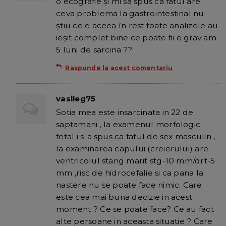
o ecografie și mi sa spus ca fatul are
ceva problema la gastrointestinal nu
știu ce e aceea în rest toate analizele au
ieșit complet bine ce poate fii e grav am
5 luni de sarcina ??
Raspunde la acest comentariu
vasileg75
Sotia mea este insarcinata in 22 de
saptamani , la examenul morfologic
fetal i s-a spus ca fatul de sex masculin ,
la examinarea capului (creierului) are
ventricolul stang marit stg-10 mm/drt-5
mm ,risc de hidrocefalie si ca pana la
nastere nu se poate face nimic. Care
este cea mai buna decizie in acest
moment ? Ce se poate face? Ce au fact
alte persoane in aceasta situatie ? Care