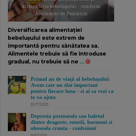
alimentația bebelușului - conform
Academiei de Pediatrie
16/7/2026
AUTOR: EDITOR DC.
Diversificarea alimentației
bebelușului este extrem de
importantă pentru sănătatea sa.
Alimentele trebuie să fie introduse
gradual, nu trebuie să ne
...
Primul an de viață al bebelușului:
Avem cate un sfat important
pentru fiecare luna - si ai sa vezi ca
te va ajuta
10/7/2026
Depresia postnatala sau baletul
dintre dragoste, emotii, hormoni si
oboseala crunta - confesiuni
9/6/2026