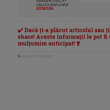
validare rosu in
casuta alaturata:
0216026
✔️ Dacă ți-a plăcut articolul sau ț
share! Aceste informații le pot fi u
mulțumim anticipat! ❣️
SUBIECTE TRATATE: