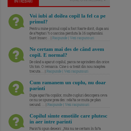
ÎNTREBARI
Voi iubi al doilea copil la fel ca pe
primul?
Pentru mine primul copil a fost foarte dorit, dupa ani
de a?teptari ?i o sarcina pierduta la 16 saptamâni.
Sunt însarc... |
Raspunde | Vezi raspunsuri
Ne certam mai des de când avem
copil. E normal?
De când a aparut copilul, parca ne aprindem din orice.
Un ton. O remarca. Cine s-a trezit din nou noaptea
trecuta.... |
Raspunde | Vezi raspunsuri
Cum ramanem un cuplu, nu doar
parinti
Dupa apari?ia copiilor, multe cupluri descopera ceva
ce nu se spune prea des: rela?ia se muta pe plan
secund. ... |
Raspunde | Vezi raspunsuri
Copilul simte emotiile care plutesc
in aer intre parinti
Parin?ii spun deseori: „Noi nu ne certam în fa?a