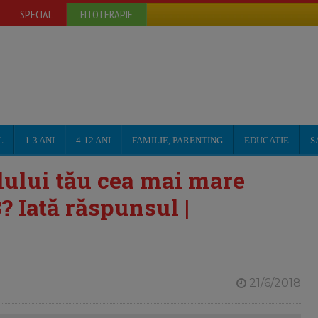
SPECIAL
FITOTERAPIE
L
1-3 ANI
4-12 ANI
FAMILIE, PARENTING
EDUCATIE
S
ilului tău cea mai mare
? Iată răspunsul |
21/6/2018