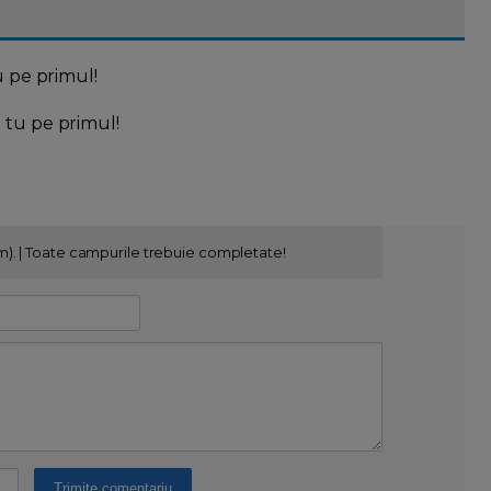
u pe primul!
l tu pe primul!
m). | Toate campurile trebuie completate!