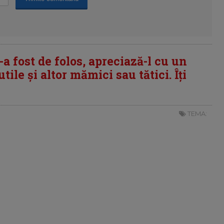
i-a fost de folos, apreciază-l cu un
tile și altor mămici sau tătici. Îți
TEMA: