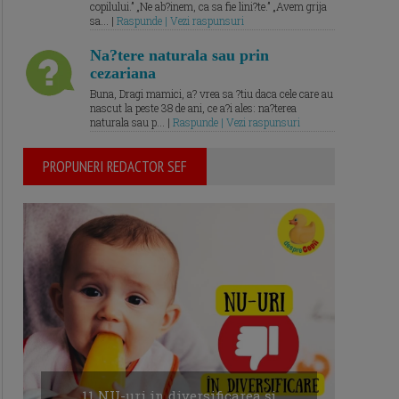
copilului.” „Ne ab?inem, ca sa fie lini?te.” „Avem grija
sa... |
Raspunde | Vezi raspunsuri
Na?tere naturala sau prin
cezariana
Buna, Dragi mamici, a? vrea sa ?tiu daca cele care au
nascut la peste 38 de ani, ce a?i ales: na?terea
naturala sau p... |
Raspunde | Vezi raspunsuri
PROPUNERI REDACTOR SEF
11 NU-uri in diversificarea și