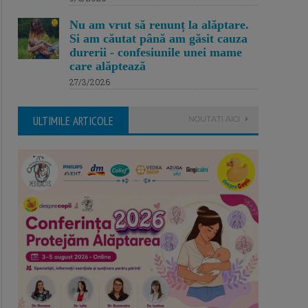
Nu am vrut să renunț la alăptare.
Si am căutat până am găsit cauza
durerii - confesiunile unei mame
care alăptează
27/3/2026
ULTIMILE ARTICOLE
NOUTATI AICI