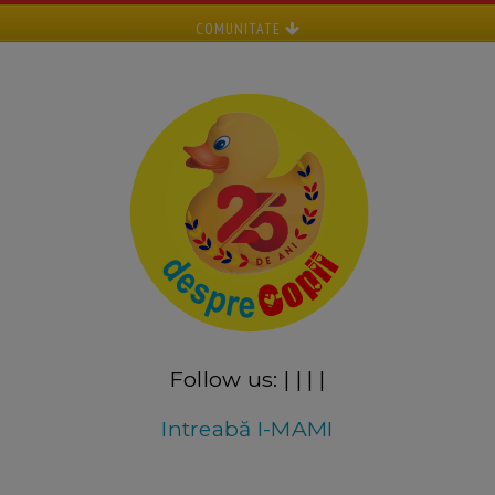
COMUNITATE
Follow us:
|
|
|
|
Intreabă I-MAMI