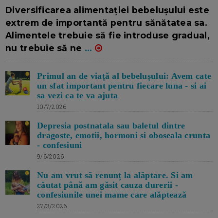
16/7/2026
AUTOR: EDITOR DC.
Diversificarea alimentației bebelușului este
extrem de importantă pentru sănătatea sa.
Alimentele trebuie să fie introduse gradual,
nu trebuie să ne
...
Primul an de viață al bebelușului: Avem cate
un sfat important pentru fiecare luna - si ai
sa vezi ca te va ajuta
10/7/2026
Depresia postnatala sau baletul dintre
dragoste, emotii, hormoni si oboseala crunta
- confesiuni
9/6/2026
Nu am vrut să renunț la alăptare. Si am
căutat până am găsit cauza durerii -
confesiunile unei mame care alăptează
27/3/2026