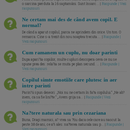
o sarcina pierduta la 16 saptamâni. Sunt însarc... |
Raspunde | Vezi
raspunsuri
Ne certam mai des de când avem copil. E
normal?
De când a aparut copilul, parca ne aprindem din orice. Un ton. O
remarca. Cine s-a trezit din nou noaptea trecuta.... |
Raspunde |
Vezi raspunsuri
Cum ramanem un cuplu, nu doar parinti
Dupa apari?ia copiilor, multe cupluri descopera ceva ce nu se
spune prea des: rela?ia se muta pe plan secund. ... |
Raspunde |
Vezi raspunsuri
Copilul simte emotiile care plutesc in aer
intre parinti
Parin?ii spun deseori: „Noi nu ne certam în fa?a copilului.” „Ne ab?
inem, ca sa fie lini?te.” „Avem grija sa... |
Raspunde | Vezi
raspunsuri
Na?tere naturala sau prin cezariana
Buna, Dragi mamici, a? vrea sa ?tiu daca cele care au nascut la
peste 38 de ani, ce a?i ales: na?terea naturala sau p... |
Raspunde |
Vezi raspunsuri