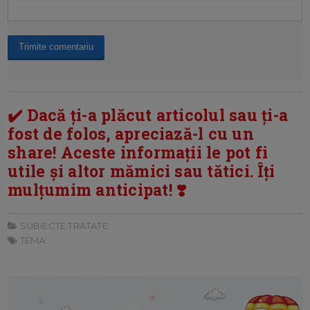
✔️ Dacă ți-a plăcut articolul sau ți-a
fost de folos, apreciază-l cu un
share! Aceste informații le pot fi
utile și altor mămici sau tătici. Îți
mulțumim anticipat! ❣️
SUBIECTE TRATATE:
TEMA: