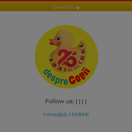
COMUNITATE
Follow us:
|
|
|
|
Intreabă I-MAMI