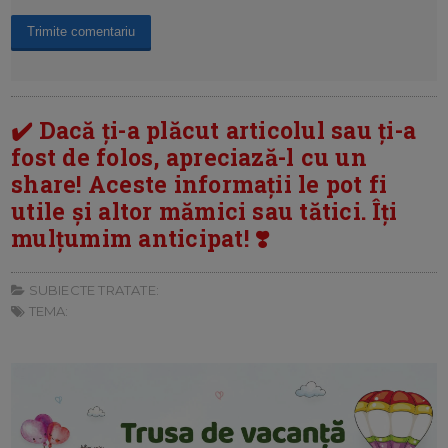
✔️ Dacă ți-a plăcut articolul sau ți-a
fost de folos, apreciază-l cu un
share! Aceste informații le pot fi
utile și altor mămici sau tătici. Îți
mulțumim anticipat! ❣️
SUBIECTE TRATATE:
TEMA: