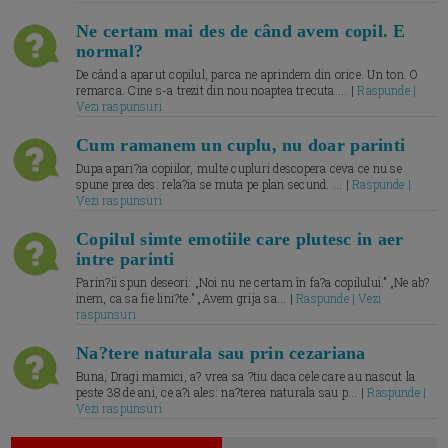
Ne certam mai des de când avem copil. E
normal?
De când a aparut copilul, parca ne aprindem din orice. Un ton. O
remarca. Cine s-a trezit din nou noaptea trecuta.... |
Raspunde |
Vezi raspunsuri
Cum ramanem un cuplu, nu doar parinti
Dupa apari?ia copiilor, multe cupluri descopera ceva ce nu se
spune prea des: rela?ia se muta pe plan secund. ... |
Raspunde |
Vezi raspunsuri
Copilul simte emotiile care plutesc in aer
intre parinti
Parin?ii spun deseori: „Noi nu ne certam în fa?a copilului.” „Ne ab?
inem, ca sa fie lini?te.” „Avem grija sa... |
Raspunde | Vezi
raspunsuri
Na?tere naturala sau prin cezariana
Buna, Dragi mamici, a? vrea sa ?tiu daca cele care au nascut la
peste 38 de ani, ce a?i ales: na?terea naturala sau p... |
Raspunde |
Vezi raspunsuri