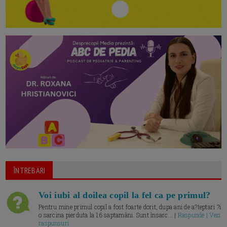
ÎNTREBARI
Voi iubi al doilea copil la fel ca pe primul?
Pentru mine primul copil a fost foarte dorit, dupa ani de a?teptari ?i
o sarcina pierduta la 16 saptamâni. Sunt însarc... |
Raspunde | Vezi
raspunsuri