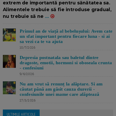
extrem de importantă pentru sănătatea sa.
Alimentele trebuie să fie introduse gradual,
nu trebuie să ne
...
Primul an de viață al bebelușului: Avem cate
un sfat important pentru fiecare luna - si ai
sa vezi ca te va ajuta
10/7/2026
Depresia postnatala sau baletul dintre
dragoste, emotii, hormoni si oboseala crunta
- confesiuni
9/6/2026
Nu am vrut să renunț la alăptare. Si am
căutat până am găsit cauza durerii -
confesiunile unei mame care alăptează
27/3/2026
ULTIMILE ARTICOLE