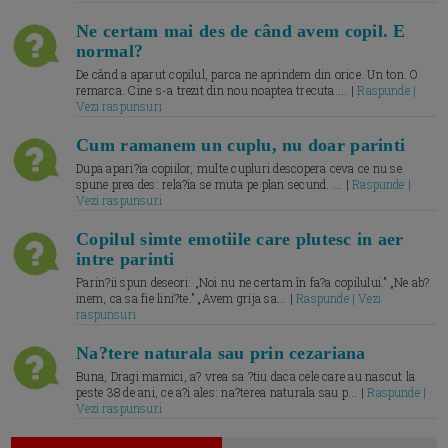
Ne certam mai des de când avem copil. E
normal?
De când a aparut copilul, parca ne aprindem din orice. Un ton. O
remarca. Cine s-a trezit din nou noaptea trecuta.... |
Raspunde |
Vezi raspunsuri
Cum ramanem un cuplu, nu doar parinti
Dupa apari?ia copiilor, multe cupluri descopera ceva ce nu se
spune prea des: rela?ia se muta pe plan secund. ... |
Raspunde |
Vezi raspunsuri
Copilul simte emotiile care plutesc in aer
intre parinti
Parin?ii spun deseori: „Noi nu ne certam în fa?a copilului.” „Ne ab?
inem, ca sa fie lini?te.” „Avem grija sa... |
Raspunde | Vezi
raspunsuri
Na?tere naturala sau prin cezariana
Buna, Dragi mamici, a? vrea sa ?tiu daca cele care au nascut la
peste 38 de ani, ce a?i ales: na?terea naturala sau p... |
Raspunde |
Vezi raspunsuri