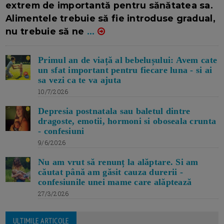
extrem de importantă pentru sănătatea sa.
Alimentele trebuie să fie introduse gradual,
nu trebuie să ne
...
Primul an de viață al bebelușului: Avem cate
un sfat important pentru fiecare luna - si ai
sa vezi ca te va ajuta
10/7/2026
Depresia postnatala sau baletul dintre
dragoste, emotii, hormoni si oboseala crunta
- confesiuni
9/6/2026
Nu am vrut să renunț la alăptare. Si am
căutat până am găsit cauza durerii -
confesiunile unei mame care alăptează
27/3/2026
ULTIMILE ARTICOLE