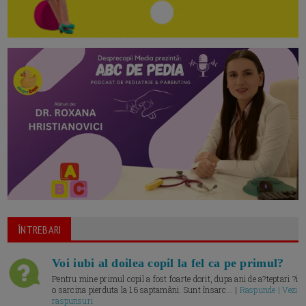
ÎNTREBARI
Voi iubi al doilea copil la fel ca pe primul?
Pentru mine primul copil a fost foarte dorit, dupa ani de a?teptari ?i
o sarcina pierduta la 16 saptamâni. Sunt însarc... |
Raspunde | Vezi
raspunsuri