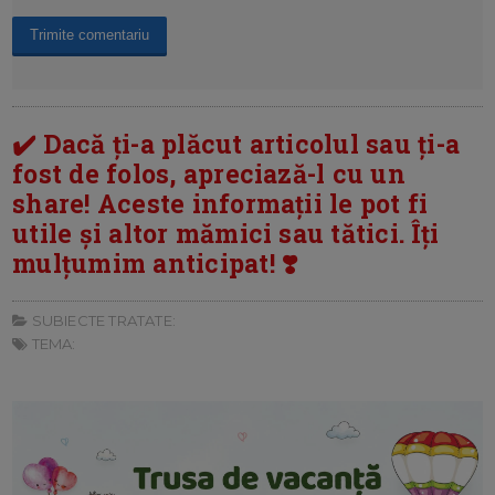
✔️ Dacă ți-a plăcut articolul sau ți-a
fost de folos, apreciază-l cu un
share! Aceste informații le pot fi
utile și altor mămici sau tătici. Îți
mulțumim anticipat! ❣️
SUBIECTE TRATATE:
TEMA: