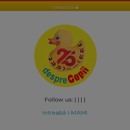
COMUNITATE
Follow us:
|
|
|
|
Intreabă I-MAMI