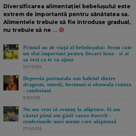
16/7/2026
AUTOR: EDITOR DC.
Diversificarea alimentației bebelușului este
extrem de importantă pentru sănătatea sa.
Alimentele trebuie să fie introduse gradual,
nu trebuie să ne
...
Primul an de viață al bebelușului: Avem cate
un sfat important pentru fiecare luna - si ai
sa vezi ca te va ajuta
10/7/2026
Depresia postnatala sau baletul dintre
dragoste, emotii, hormoni si oboseala crunta
- confesiuni
9/6/2026
Nu am vrut să renunț la alăptare. Si am
căutat până am găsit cauza durerii -
confesiunile unei mame care alăptează
27/3/2026