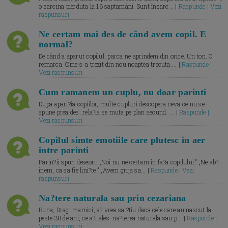
o sarcina pierduta la 16 saptamâni. Sunt însarc... |
Raspunde | Vezi
raspunsuri
Ne certam mai des de când avem copil. E
normal?
De când a aparut copilul, parca ne aprindem din orice. Un ton. O
remarca. Cine s-a trezit din nou noaptea trecuta.... |
Raspunde |
Vezi raspunsuri
Cum ramanem un cuplu, nu doar parinti
Dupa apari?ia copiilor, multe cupluri descopera ceva ce nu se
spune prea des: rela?ia se muta pe plan secund. ... |
Raspunde |
Vezi raspunsuri
Copilul simte emotiile care plutesc in aer
intre parinti
Parin?ii spun deseori: „Noi nu ne certam în fa?a copilului.” „Ne ab?
inem, ca sa fie lini?te.” „Avem grija sa... |
Raspunde | Vezi
raspunsuri
Na?tere naturala sau prin cezariana
Buna, Dragi mamici, a? vrea sa ?tiu daca cele care au nascut la
peste 38 de ani, ce a?i ales: na?terea naturala sau p... |
Raspunde |
Vezi raspunsuri