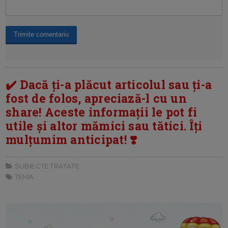
✔️ Dacă ți-a plăcut articolul sau ți-a
fost de folos, apreciază-l cu un
share! Aceste informații le pot fi
utile și altor mămici sau tătici. Îți
mulțumim anticipat! ❣️
SUBIECTE TRATATE:
TEMA: