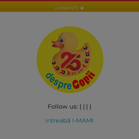
COMUNITATE
Follow us:
|
|
|
|
Intreabă I-MAMI