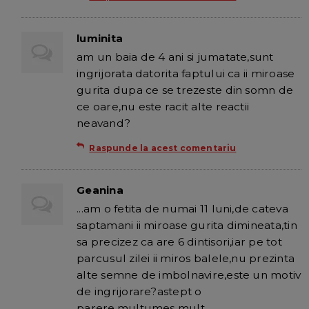
luminita
am un baia de 4 ani si jumatate,sunt
ingrijorata datorita faptului ca ii miroase
gurita dupa ce se trezeste din somn de
ce oare,nu este racit alte reactii
neavand?
Raspunde la acest comentariu
Geanina
...am o fetita de numai 11 luni,de cateva
saptamani ii miroase gurita dimineata,tin
sa precizez ca are 6 dintisori,iar pe tot
parcusul zilei ii miros balele,nu prezinta
alte semne de imbolnavire,este un motiv
de ingrijorare?astept o
parere,multumes mult