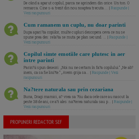
De când a aparut copilul, parca ne aprindem din orice. Un ton. O
remarca. Cine s-a trezit din nou noaptea trecuta.... |
Raspunde |
Vezi raspunsuri
Cum ramanem un cuplu, nu doar parinti
Dupa apari?ia copiilor, multe cupluri descopera ceva ce nu se
spune prea des: rela?ia se muta pe plan secund. ... |
Raspunde |
Vezi raspunsuri
Copilul simte emotiile care plutesc in aer
intre parinti
Parin?ii spun deseori: „Noi nu ne certam în fa?a copilului.” „Ne ab?
inem, ca sa fie lini?te.” „Avem grija sa... |
Raspunde | Vezi
raspunsuri
Na?tere naturala sau prin cezariana
Buna, Dragi mamici, a? vrea sa ?tiu daca cele care au nascut la
peste 38 de ani, ce a?i ales: na?terea naturala sau p... |
Raspunde |
Vezi raspunsuri
PROPUNERI REDACTOR SEF