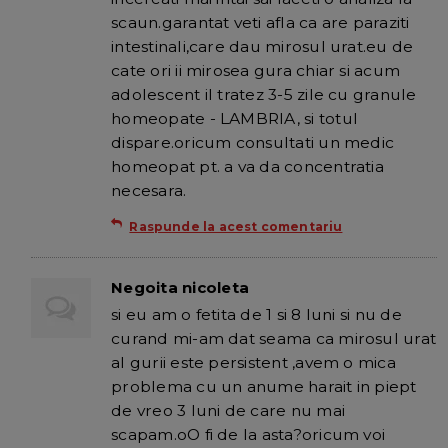
scaun.garantat veti afla ca are paraziti
intestinali,care dau mirosul urat.eu de
cate ori ii mirosea gura chiar si acum
adolescent il tratez 3-5 zile cu granule
homeopate - LAMBRIA, si totul
dispare.oricum consultati un medic
homeopat pt. a va da concentratia
necesara.
Raspunde la acest comentariu
Negoita nicoleta
si eu am o fetita de 1 si 8 luni si nu de
curand mi-am dat seama ca mirosul urat
al gurii este persistent ,avem o mica
problema cu un anume harait in piept
de vreo 3 luni de care nu mai
scapam.oO fi de la asta?oricum voi