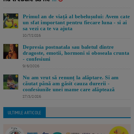
Primul an de viață al bebelușului: Avem cate
un sfat important pentru fiecare luna - si ai
sa vezi ca te va ajuta
10/7/2026
Depresia postnatala sau baletul dintre
dragoste, emotii, hormoni si oboseala crunta
- confesiuni
9/6/2026
Nu am vrut să renunț la alăptare. Si am
căutat până am găsit cauza durerii -
confesiunile unei mame care alăptează
27/3/2026
ULTIMILE ARTICOLE