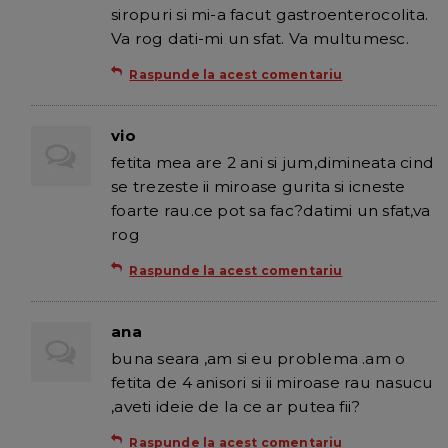
siropuri si mi-a facut gastroenterocolita.
Va rog dati-mi un sfat. Va multumesc.
Raspunde la acest comentariu
vio
fetita mea are 2 ani si jum,dimineata cind
se trezeste ii miroase gurita si icneste
foarte rau.ce pot sa fac?datimi un sfat,va
rog
Raspunde la acest comentariu
ana
buna seara ,am si eu problema .am o
fetita de 4 anisori si ii miroase rau nasucu
,aveti ideie de la ce ar putea fii?
Raspunde la acest comentariu