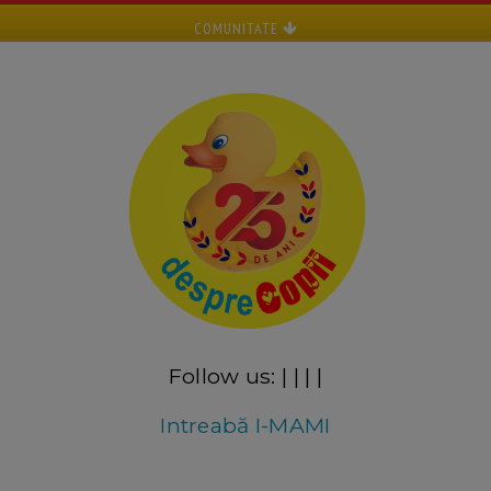
COMUNITATE
Follow us:
|
|
|
|
Intreabă I-MAMI