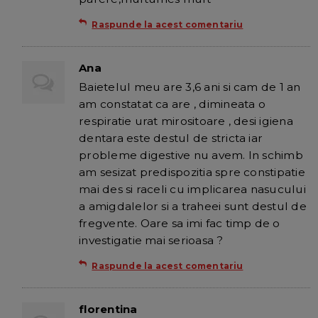
Raspunde la acest comentariu
Ana
Baietelul meu are 3,6 ani si cam de 1 an
am constatat ca are , dimineata o
respiratie urat mirositoare , desi igiena
dentara este destul de stricta iar
probleme digestive nu avem. In schimb
am sesizat predispozitia spre constipatie
mai des si raceli cu implicarea nasucului
a amigdalelor si a traheei sunt destul de
fregvente. Oare sa imi fac timp de o
investigatie mai serioasa ?
Raspunde la acest comentariu
florentina