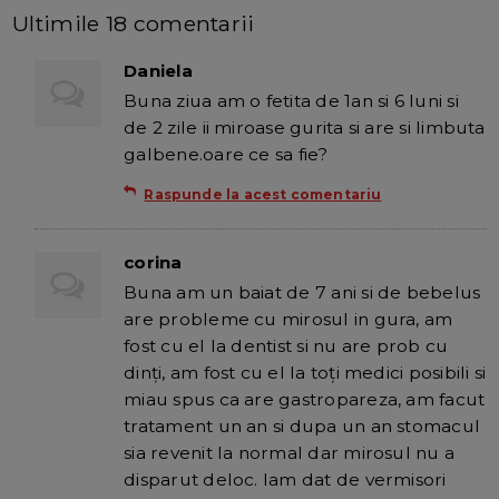
Ultimile 18 comentarii
Daniela
Buna ziua am o fetita de 1an si 6 luni si
de 2 zile ii miroase gurita si are si limbuta
galbene.oare ce sa fie?
Raspunde la acest comentariu
corina
Buna am un baiat de 7 ani si de bebelus
are probleme cu mirosul in gura, am
fost cu el la dentist si nu are prob cu
dinți, am fost cu el la toți medici posibili si
miau spus ca are gastropareza, am facut
tratament un an si dupa un an stomacul
sia revenit la normal dar mirosul nu a
disparut deloc. Iam dat de vermisori