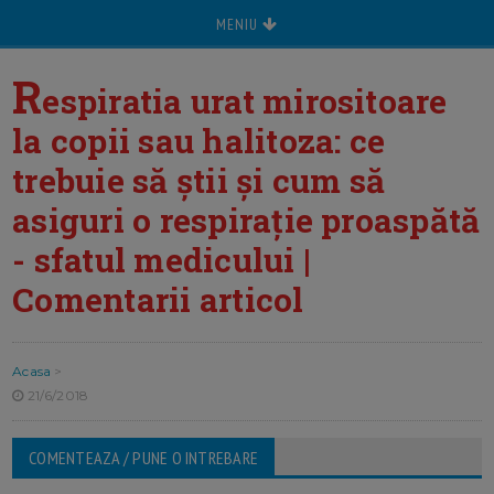
MENIU
R
espiratia urat mirositoare
la copii sau halitoza: ce
trebuie să știi și cum să
asiguri o respirație proaspătă
- sfatul medicului |
Comentarii articol
Acasa
>
21/6/2018
COMENTEAZA / PUNE O INTREBARE