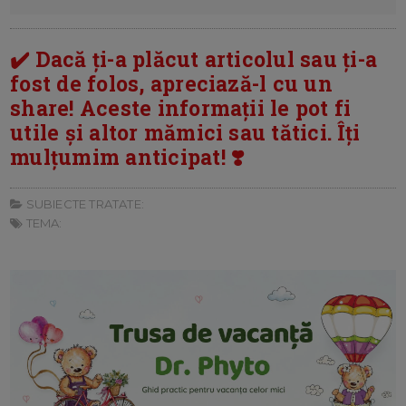
✔️ Dacă ți-a plăcut articolul sau ți-a
fost de folos, apreciază-l cu un
share! Aceste informații le pot fi
utile și altor mămici sau tătici. Îți
mulțumim anticipat! ❣️
SUBIECTE TRATATE:
TEMA: