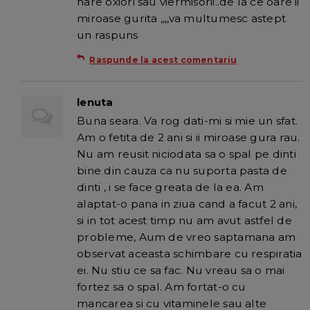
nare oxiori sau viermisorii..de la ce oare ii
miroase gurita ,,,,va multumesc astept
un raspuns
Raspunde la acest comentariu
lenuta
Buna seara. Va rog dati-mi si mie un sfat.
Am o fetita de 2 ani si ii miroase gura rau.
Nu am reusit niciodata sa o spal pe dinti
bine din cauza ca nu suporta pasta de
dinti , i se face greata de la ea. Am
alaptat-o pana in ziua cand a facut 2 ani,
si in tot acest timp nu am avut astfel de
probleme, Aum de vreo saptamana am
observat aceasta schimbare cu respiratia
ei. Nu stiu ce sa fac. Nu vreau sa o mai
fortez sa o spal. Am fortat-o cu
mancarea si cu vitaminele sau alte