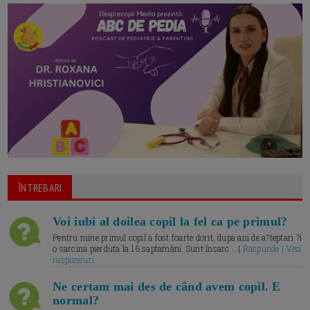
ÎNTREBARI
Voi iubi al doilea copil la fel ca pe primul?
Pentru mine primul copil a fost foarte dorit, dupa ani de a?teptari ?i
o sarcina pierduta la 16 saptamâni. Sunt însarc... |
Raspunde | Vezi
raspunsuri
Ne certam mai des de când avem copil. E
normal?