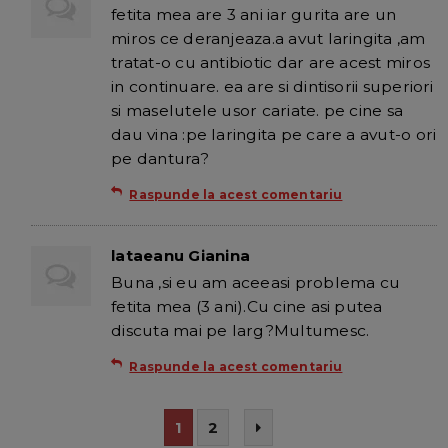
fetita mea are 3 ani iar gurita are un
miros ce deranjeaza.a avut laringita ,am
tratat-o cu antibiotic dar are acest miros
in continuare. ea are si dintisorii superiori
si maselutele usor cariate. pe cine sa
dau vina :pe laringita pe care a avut-o ori
pe dantura?
Raspunde la acest comentariu
lataeanu Gianina
Buna ,si eu am aceeasi problema cu
fetita mea (3 ani).Cu cine asi putea
discuta mai pe larg?Multumesc.
Raspunde la acest comentariu
1
2