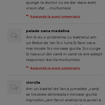
ajunge la doctor cu ea dar daca aveti
vreun sfat .....multumesc
Raspunde la acest comentariu
palade oana madalina
Am Si eu o problema cu baietelul.am
un Bebe de 1an Si o luna Si face caca
mai moale Si ii miroase gurita. Si ii curge
Si nasucul din cand in cand ce are astept
raspunsul dvs Va multumesc
Raspunde la acest comentariu
ciorcila
Am un baietel de 1an si jumatate ,,cand
se trezeste dimineata ii miroase gurita
ingrozitor,,,iam facut analiza la scaunel si