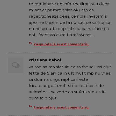
receptionare de informatii(nu stiu daca
m-am exprimat chiar ok) asa ca
receptioneaza ceea ce noi il invatam si
apoi ne trezim pe la nu stiu ce varsta ca
nu ne asculta copilul sau ca nu face ca
noi... face asa cum l-am invatat....
Raspunde la acest comentariu
cristiana baboi
va rog sa ma sfatuiti ce sa fac sa i-mi ajut
fetita de 5 ani ca in ultimul timp nu vrea
sa doama singurapt ca ii este
frica.plange f mult si ii este frica si de
animale.......se vede ca sufera si nu stiu
cum sa o ajut
Raspunde la acest comentariu