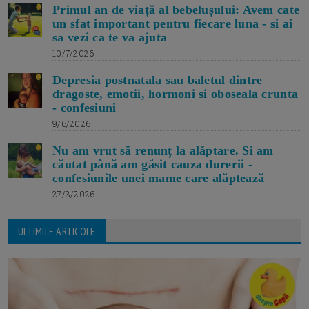
Primul an de viață al bebelușului: Avem cate
un sfat important pentru fiecare luna - si ai
sa vezi ca te va ajuta
10/7/2026
Depresia postnatala sau baletul dintre
dragoste, emotii, hormoni si oboseala crunta
- confesiuni
9/6/2026
Nu am vrut să renunț la alăptare. Si am
căutat până am găsit cauza durerii -
confesiunile unei mame care alăptează
27/3/2026
ULTIMILE ARTICOLE