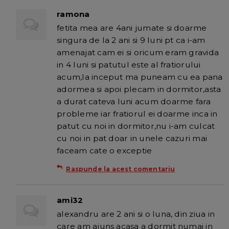
ramona
fetita mea are 4ani jumate si doarme
singura de la 2 ani si 9 luni pt ca i-am
amenajat cam ei si oricum eram gravida
in 4 luni si patutul este al fratiorului
acum,la inceput ma puneam cu ea pana
adormea si apoi plecam in dormitor,asta
a durat cateva luni acum doarme fara
probleme iar fratiorul ei doarme inca in
patut cu noi in dormitor,nu i-am culcat
cu noi in pat doar in unele cazuri mai
faceam cate o exceptie
Raspunde la acest comentariu
ami32
alexandru are 2 ani si o luna, din ziua in
care am ajuns acasa a dormit numai in