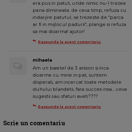
era pus in patut, unde nimic nu-l trezea
pana dimineata. de ceva timp, refuza cu
indarjire patutul, se trezeste de "parca
ar fi in mijlocul padurii", plange si refuza
sa mai doarma! ajutor!
Raspunde la acest comentariu
mihaela
Am un baietel de 3 anisori si inca
doarme cu mine in pat, suntem
disperati, am incercat toate metodele
duhului blandetii, fara succes insa... ceva
sugestii sau sfaturi aveti????
Raspunde la acest comentariu
Scrie un comentariu