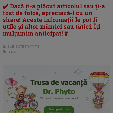
✔️ Dacă ți-a plăcut articolul sau ți-a
fost de folos, apreciază-l cu un
share! Aceste informații le pot fi
utile și altor mămici sau tătici. Îți
mulțumim anticipat! ❣️
SUBIECTE TRATATE:
TEMA: