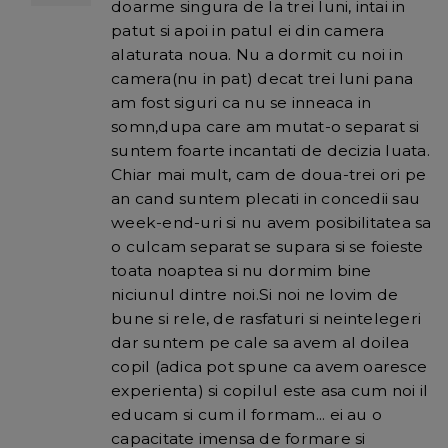
doarme singura de la trei luni, intai in
patut si apoi in patul ei din camera
alaturata noua. Nu a dormit cu noi in
camera(nu in pat) decat trei luni pana
am fost siguri ca nu se inneaca in
somn,dupa care am mutat-o separat si
suntem foarte incantati de decizia luata.
Chiar mai mult, cam de doua-trei ori pe
an cand suntem plecati in concedii sau
week-end-uri si nu avem posibilitatea sa
o culcam separat se supara si se foieste
toata noaptea si nu dormim bine
niciunul dintre noi.Si noi ne lovim de
bune si rele, de rasfaturi si neintelegeri
dar suntem pe cale sa avem al doilea
copil (adica pot spune ca avem oaresce
experienta) si copilul este asa cum noi il
educam si cum il formam... ei au o
capacitate imensa de formare si