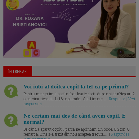
ÎNTREBARI
Voi iubi al doilea copil la fel ca pe primul?
Pentru mine primul copil a fost foarte dorit, dupa ani de a?teptari ?i
o sarcina pierduta la 16 saptamâni. Sunt însarc... |
Raspunde | Vezi
raspunsuri
Ne certam mai des de când avem copil. E
normal?
De când a aparut copilul, parca ne aprindem din orice. Un ton. O
remarca. Cine s-a trezit din nou noaptea trecuta.... |
Raspunde |