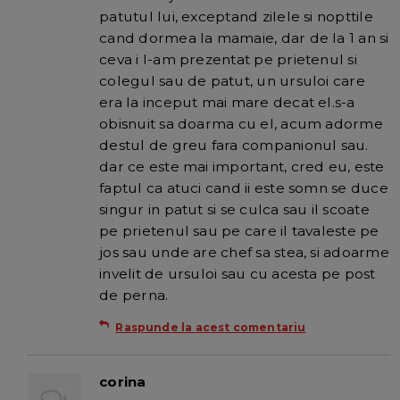
patutul lui, exceptand zilele si nopttile
cand dormea la mamaie, dar de la 1 an si
ceva i l-am prezentat pe prietenul si
colegul sau de patut, un ursuloi care
era la inceput mai mare decat el.s-a
obisnuit sa doarma cu el, acum adorme
destul de greu fara companionul sau.
dar ce este mai important, cred eu, este
faptul ca atuci cand ii este somn se duce
singur in patut si se culca sau il scoate
pe prietenul sau pe care il tavaleste pe
jos sau unde are chef sa stea, si adoarme
invelit de ursuloi sau cu acesta pe post
de perna.
Raspunde la acest comentariu
corina