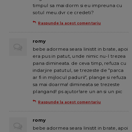
timpul sa mai dorm si eu impreuna cu
sotul meu.dvr ce credeti?
Raspunde la acest comentariu
romy
bebe adormea seara linistit in brate, apoi
era pus in patut, unde nimic nu-l trezea
pana dimineata. de ceva timp, refuza cu
indarjire patutul, se trezeste de "parca
ar fi in mijlocul padurii", plange si refuza
sa mai doarma! dimineata se trezeste
plangand! ps ajutor!are un an si un pic
Raspunde la acest comentariu
romy
bebe adormea seara linistit in brate, apoi