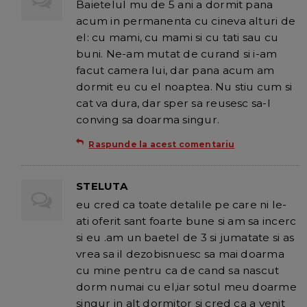
Baietelul mu de 5 ani a dormit pana
acum in permanenta cu cineva alturi de
el: cu mami, cu mami si cu tati sau cu
buni. Ne-am mutat de curand si i-am
facut camera lui, dar pana acum am
dormit eu cu el noaptea. Nu stiu cum si
cat va dura, dar sper sa reusesc sa-l
conving sa doarma singur.
Raspunde la acest comentariu
STELUTA
eu cred ca toate detalile pe care ni le-
ati oferit sant foarte bune si am sa incerc
si eu .am un baetel de 3 si jumatate si as
vrea sa il dezobisnuesc sa mai doarma
cu mine pentru ca de cand sa nascut
dorm numai cu el,iar sotul meu doarme
singur in alt dormitor si cred ca a venit