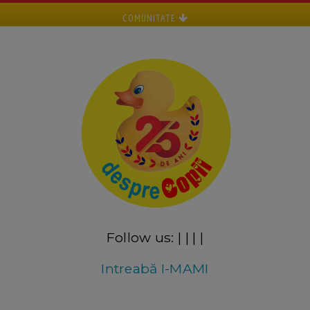
COMUNITATE
Follow us:
|
|
|
|
Intreabă I-MAMI