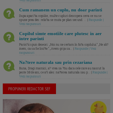
Vezi raspunsuri
Cum ramanem un cuplu, nu doar parinti
Dupa apari?ia copiilor, multe cupluri descopera ceva ce nu se
spune prea des: rela?ia se muta pe plan secund. ... |
Raspunde |
Vezi raspunsuri
Copilul simte emotiile care plutesc in aer
intre parinti
Parin?ii spun deseori: „Noi nu ne certam în fa?a copilului.” „Ne ab?
inem, ca sa fie lini?te.” „Avem grija sa... |
Raspunde | Vezi
raspunsuri
Na?tere naturala sau prin cezariana
Buna, Dragi mamici, a? vrea sa ?tiu daca cele care au nascut la
peste 38 de ani, ce a?i ales: na?terea naturala sau p... |
Raspunde |
Vezi raspunsuri
PROPUNERI REDACTOR SEF