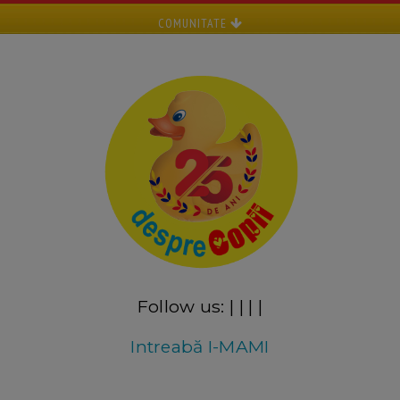
COMUNITATE
Follow us:
|
|
|
|
Intreabă I-MAMI