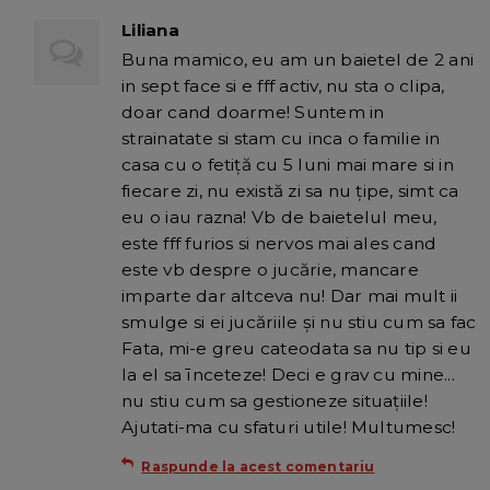
Liliana
Buna mamico, eu am un baietel de 2 ani
in sept face si e fff activ, nu sta o clipa,
doar cand doarme! Suntem in
strainatate si stam cu inca o familie in
casa cu o fetiță cu 5 luni mai mare si in
fiecare zi, nu există zi sa nu țipe, simt ca
eu o iau razna! Vb de baietelul meu,
este fff furios si nervos mai ales cand
este vb despre o jucărie, mancare
imparte dar altceva nu! Dar mai mult ii
smulge si ei jucăriile și nu stiu cum sa fac
Fata, mi-e greu cateodata sa nu tip si eu
la el sa īnceteze! Deci e grav cu mine...
nu stiu cum sa gestioneze situațiile!
Ajutati-ma cu sfaturi utile! Multumesc!
Raspunde la acest comentariu