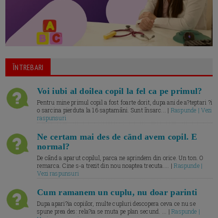
ĪNTREBARI
Voi iubi al doilea copil la fel ca pe primul?
Pentru mine primul copil a fost foarte dorit, dupa ani de a?teptari ?i
o sarcina pierduta la 16 saptamāni. Sunt īnsarc... |
Raspunde | Vezi
raspunsuri
Ne certam mai des de cānd avem copil. E
normal?
De cānd a aparut copilul, parca ne aprindem din orice. Un ton. O
remarca. Cine s-a trezit din nou noaptea trecuta.... |
Raspunde |
Vezi raspunsuri
Cum ramanem un cuplu, nu doar parinti
Dupa apari?ia copiilor, multe cupluri descopera ceva ce nu se
spune prea des: rela?ia se muta pe plan secund. ... |
Raspunde |