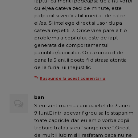
faptul ca mentii pedeapsa de a nu vorbi
cu el/ea cateva zeci de minute, este
palpabil si verificabil imediat de catre
el/ea. Si intelege direct si usor dupa
cateva repetitii.2. Orice vi se pare a fi o
problema a copilului, este de fapt
generata de comportamentul
parintilor/bunicilor. Oricarui copil de
pana la 5 ani, ii poate fi distrasa atentia
de la furia lui (nejustific
Raspunde la acest comentariu
ban
S eu sunt mamica uni baietel de 3 ani si
9 luni.E intr-adevar f greu sa le stapanim
toate capricile dar eu am o vorba copii
trebuie tratati si cu "sange rece ".Oricat
de mult ii iubim si ii rasfatam daca nu ne