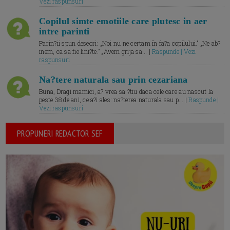
Vezi raspunsuri
Copilul simte emotiile care plutesc in aer
intre parinti
Parin?ii spun deseori: „Noi nu ne certam īn fa?a copilului.” „Ne ab?
inem, ca sa fie lini?te.” „Avem grija sa... |
Raspunde | Vezi
raspunsuri
Na?tere naturala sau prin cezariana
Buna, Dragi mamici, a? vrea sa ?tiu daca cele care au nascut la
peste 38 de ani, ce a?i ales: na?terea naturala sau p... |
Raspunde |
Vezi raspunsuri
PROPUNERI REDACTOR SEF