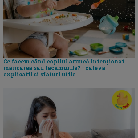
Ce facem cānd copilul aruncă intenționat
māncarea sau tacāmurile? - cateva
explicatii si sfaturi utile