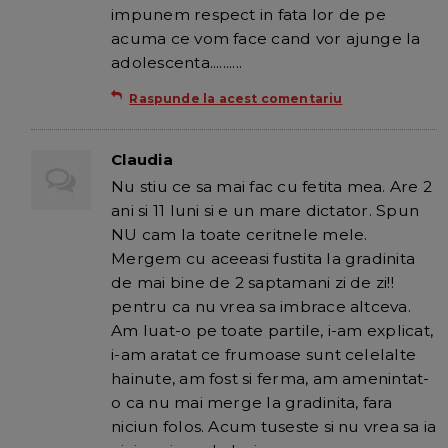
impunem respect in fata lor de pe
acuma ce vom face cand vor ajunge la
adolescenta..........
Raspunde la acest comentariu
Claudia
Nu stiu ce sa mai fac cu fetita mea. Are 2
ani si 11 luni si e un mare dictator. Spun
NU cam la toate ceritnele mele.
Mergem cu aceeasi fustita la gradinita
de mai bine de 2 saptamani zi de zi!!
pentru ca nu vrea sa imbrace altceva.
Am luat-o pe toate partile, i-am explicat,
i-am aratat ce frumoase sunt celelalte
hainute, am fost si ferma, am amenintat-
o ca nu mai merge la gradinita, fara
niciun folos. Acum tuseste si nu vrea sa ia