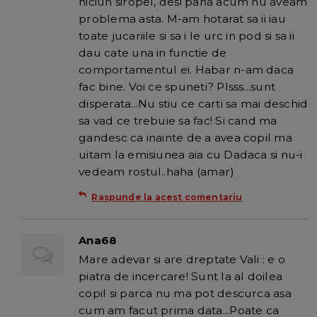
niciun siropel, desi pana acum nu aveam
problema asta. M-am hotarat sa ii iau
toate jucariile si sa i le urc in pod si sa ii
dau cate una in functie de
comportamentul ei. Habar n-am daca
fac bine. Voi ce spuneti? Plsss...sunt
disperata...Nu stiu ce carti sa mai deschid
sa vad ce trebuie sa fac! Si cand ma
gandesc ca inainte de a avea copil ma
uitam la emisiunea aia cu Dadaca si nu-i
vedeam rostul..haha (amar)
Raspunde la acest comentariu
Ana68
Mare adevar si are dreptate Vali : e o
piatra de incercare! Sunt la al doilea
copil si parca nu ma pot descurca asa
cum am facut prima data...Poate ca