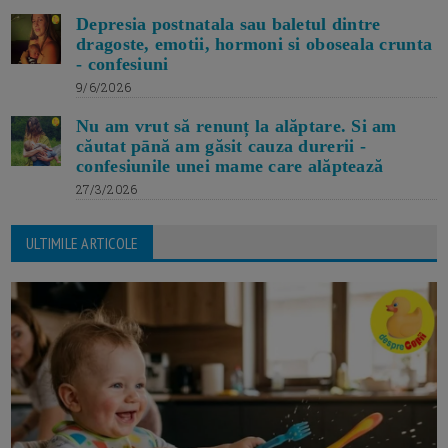
Depresia postnatala sau baletul dintre
dragoste, emotii, hormoni si oboseala crunta
- confesiuni
9/6/2026
Nu am vrut să renunț la alăptare. Si am
căutat pānă am găsit cauza durerii -
confesiunile unei mame care alăptează
27/3/2026
ULTIMILE ARTICOLE