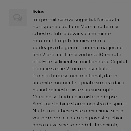
livius
Imi permit cateva sugestii:1. Niciodata
nu-i spune copilului Mama nu te mai
iubeste . Intr-adevar va tine minte
muuuult timp. Inlocuieste cu o
pedeapsa de genul - nu ma mai joc cu
tine 2 ore, nu-ti mai vorbesc 10 minute,
etc. Este suficient si functioneaza. Copilul
trebuie sa stie 2 lucruri esentiale -
Parintii il iubesc neconditionat, dar in
anumite momente ii poate supara daca
nu indeplineste niste sarcini simple.
Ceea ce se traduce in niste pedepse .
Simt foarte bine starea noastra de spirit -
Nu te mai iubesc este o minciuna si ei o
vor percepe ca atare (o poveste), chiar
daca nu va vine sa credeti. In schimb,