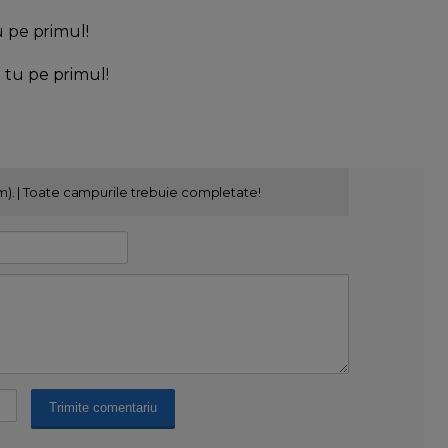
u pe primul!
l tu pe primul!
m). | Toate campurile trebuie completate!