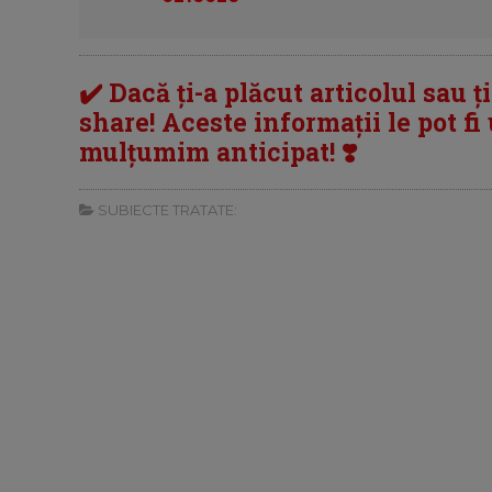
✔️ Dacă ți-a plăcut articolul sau ț
share! Aceste informații le pot fi u
mulțumim anticipat! ❣️
SUBIECTE TRATATE: