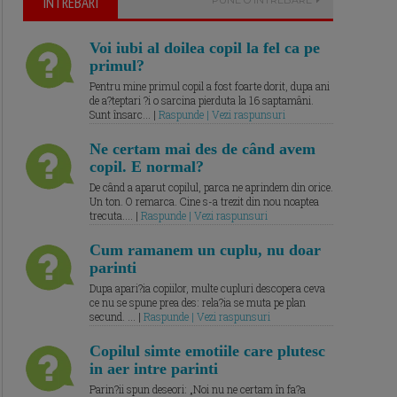
ÎNTREBARI
Voi iubi al doilea copil la fel ca pe
primul?
Pentru mine primul copil a fost foarte dorit, dupa ani
de a?teptari ?i o sarcina pierduta la 16 saptamâni.
Sunt însarc... |
Raspunde | Vezi raspunsuri
Ne certam mai des de când avem
copil. E normal?
De când a aparut copilul, parca ne aprindem din orice.
Un ton. O remarca. Cine s-a trezit din nou noaptea
trecuta.... |
Raspunde | Vezi raspunsuri
Cum ramanem un cuplu, nu doar
parinti
Dupa apari?ia copiilor, multe cupluri descopera ceva
ce nu se spune prea des: rela?ia se muta pe plan
secund. ... |
Raspunde | Vezi raspunsuri
Copilul simte emotiile care plutesc
in aer intre parinti
Parin?ii spun deseori: „Noi nu ne certam în fa?a