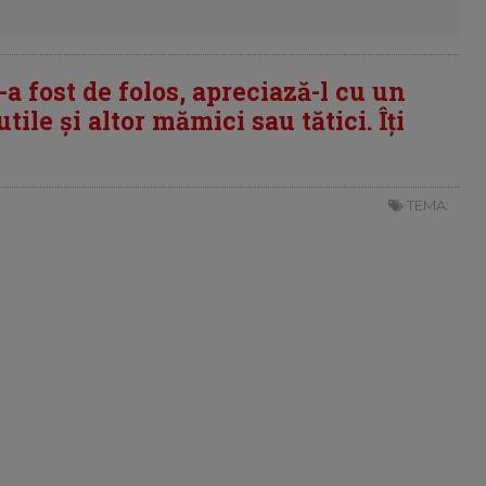
i-a fost de folos, apreciază-l cu un
tile și altor mămici sau tătici. Îți
TEMA: