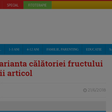
SPECIAL
FITOTERAPIE
L
1-3 ANI
4-12 ANI
FAMILIE, PARENTING
EDUCATIE
S
rianta călătoriei fructului
i articol
21/6/2018