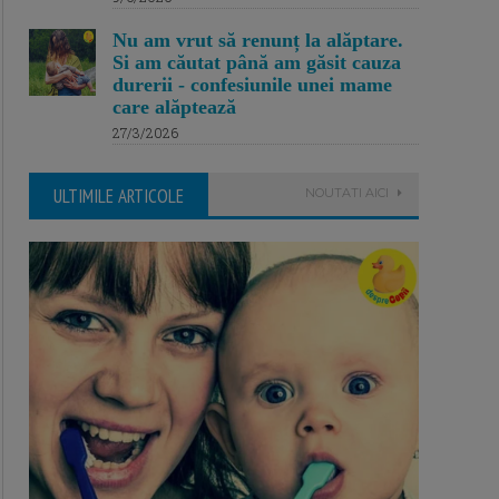
Nu am vrut să renunț la alăptare.
Si am căutat până am găsit cauza
durerii - confesiunile unei mame
care alăptează
27/3/2026
ULTIMILE ARTICOLE
NOUTATI AICI