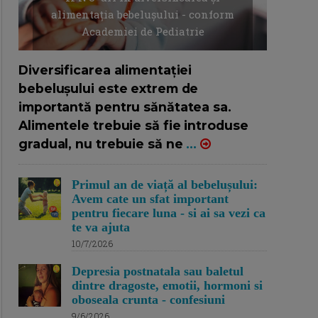
alimentația bebelușului - conform
Academiei de Pediatrie
16/7/2026
AUTOR: EDITOR DC.
Diversificarea alimentației
bebelușului este extrem de
importantă pentru sănătatea sa.
Alimentele trebuie să fie introduse
gradual, nu trebuie să ne
...
Primul an de viață al bebelușului:
Avem cate un sfat important
pentru fiecare luna - si ai sa vezi ca
te va ajuta
10/7/2026
Depresia postnatala sau baletul
dintre dragoste, emotii, hormoni si
oboseala crunta - confesiuni
9/6/2026