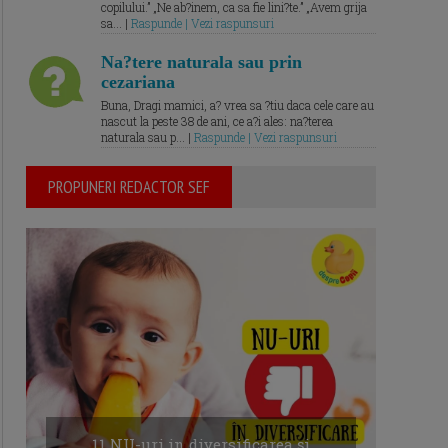
copilului.” „Ne ab?inem, ca sa fie lini?te.” „Avem grija
sa... |
Raspunde | Vezi raspunsuri
Na?tere naturala sau prin
cezariana
Buna, Dragi mamici, a? vrea sa ?tiu daca cele care au
nascut la peste 38 de ani, ce a?i ales: na?terea
naturala sau p... |
Raspunde | Vezi raspunsuri
PROPUNERI REDACTOR SEF
11 NU-uri in diversificarea și