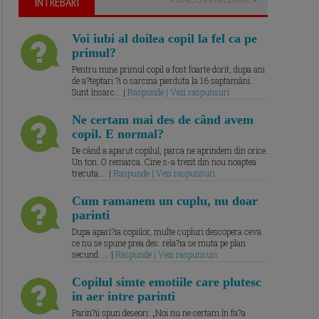
ÎNTREBARI
Voi iubi al doilea copil la fel ca pe
primul?
Pentru mine primul copil a fost foarte dorit, dupa ani
de a?teptari ?i o sarcina pierduta la 16 saptamâni.
Sunt însarc... |
Raspunde | Vezi raspunsuri
Ne certam mai des de când avem
copil. E normal?
De când a aparut copilul, parca ne aprindem din orice.
Un ton. O remarca. Cine s-a trezit din nou noaptea
trecuta.... |
Raspunde | Vezi raspunsuri
Cum ramanem un cuplu, nu doar
parinti
Dupa apari?ia copiilor, multe cupluri descopera ceva
ce nu se spune prea des: rela?ia se muta pe plan
secund. ... |
Raspunde | Vezi raspunsuri
Copilul simte emotiile care plutesc
in aer intre parinti
Parin?ii spun deseori: „Noi nu ne certam în fa?a