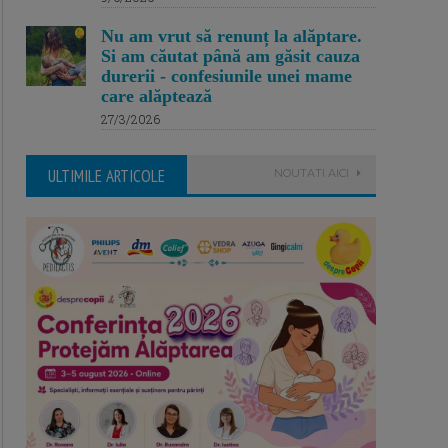
Nu am vrut să renunț la alăptare.
Si am căutat până am găsit cauza
durerii - confesiunile unei mame
care alăptează
27/3/2026
ULTIMILE ARTICOLE
NOUTATI AICI