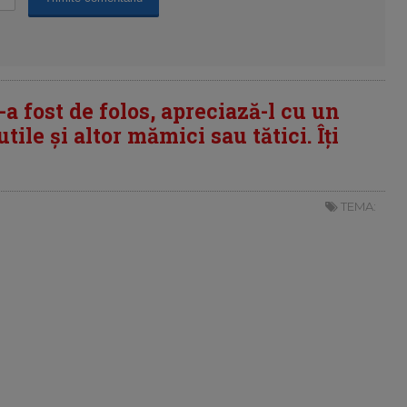
i-a fost de folos, apreciază-l cu un
tile și altor mămici sau tătici. Îți
TEMA: