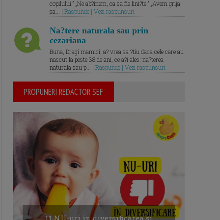
copilului.” „Ne ab?inem, ca sa fie lini?te.” „Avem grija
sa... |
Raspunde | Vezi raspunsuri
Na?tere naturala sau prin
cezariana
Buna, Dragi mamici, a? vrea sa ?tiu daca cele care au
nascut la peste 38 de ani, ce a?i ales: na?terea
naturala sau p... |
Raspunde | Vezi raspunsuri
PROPUNERI REDACTOR SEF
11 NU-uri in diversificarea și