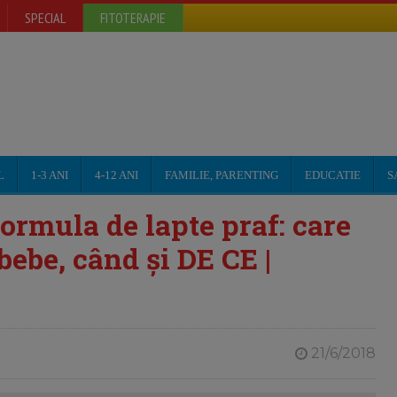
SPECIAL
FITOTERAPIE
L
1-3 ANI
4-12 ANI
FAMILIE, PARENTING
EDUCATIE
S
ormula de lapte praf: care
bebe, când și DE CE |
21/6/2018