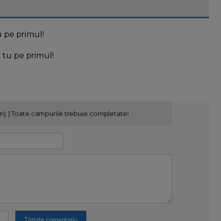
u pe primul!
l tu pe primul!
m). | Toate campurile trebuie completate!