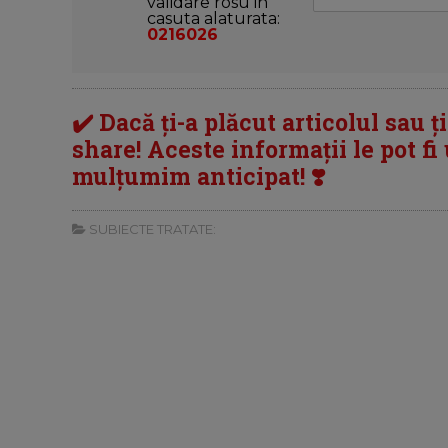
validare rosu in
casuta alaturata:
0216026
✔️ Dacă ți-a plăcut articolul sau ț
share! Aceste informații le pot fi u
mulțumim anticipat! ❣️
SUBIECTE TRATATE: