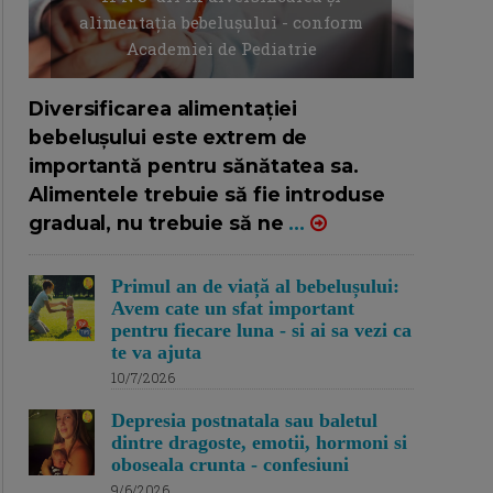
alimentația bebelușului - conform
Academiei de Pediatrie
16/7/2026
AUTOR: EDITOR DC.
Diversificarea alimentației
bebelușului este extrem de
importantă pentru sănătatea sa.
Alimentele trebuie să fie introduse
gradual, nu trebuie să ne
...
Primul an de viață al bebelușului:
Avem cate un sfat important
pentru fiecare luna - si ai sa vezi ca
te va ajuta
10/7/2026
Depresia postnatala sau baletul
dintre dragoste, emotii, hormoni si
oboseala crunta - confesiuni
9/6/2026