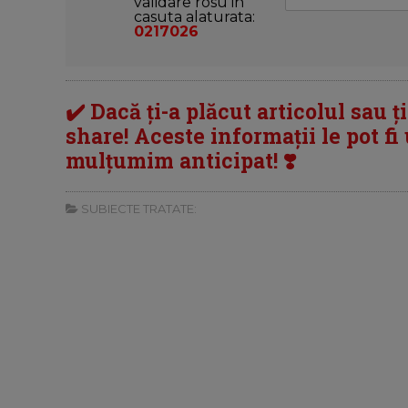
validare rosu in
casuta alaturata:
0217026
✔️ Dacă ți-a plăcut articolul sau ț
share! Aceste informații le pot fi u
mulțumim anticipat! ❣️
SUBIECTE TRATATE: