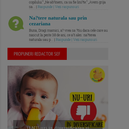
copilului.” „Ne ab?inem, ca sa fie lini?te.” „Avem grija
sa... |
Raspunde | Vezi raspunsuri
Na?tere naturala sau prin
cezariana
Buna, Dragi mamici, a? vrea sa ?tiu daca cele care au
nascut la peste 38 de ani, ce a?i ales: na?terea
naturala sau p... |
Raspunde | Vezi raspunsuri
PROPUNERI REDACTOR SEF
11 NU-uri in diversificarea și