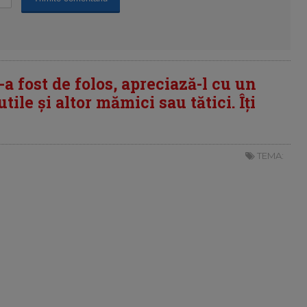
i-a fost de folos, apreciază-l cu un
tile și altor mămici sau tătici. Îți
TEMA: