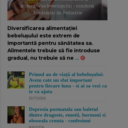
alimentația bebelușului - conform
Academiei de Pediatrie
16/7/2026
AUTOR: EDITOR DC.
Diversificarea alimentației
bebelușului este extrem de
importantă pentru sănătatea sa.
Alimentele trebuie să fie introduse
gradual, nu trebuie să ne
...
Primul an de viață al bebelușului:
Avem cate un sfat important
pentru fiecare luna - si ai sa vezi ca
te va ajuta
10/7/2026
Depresia postnatala sau baletul
dintre dragoste, emotii, hormoni si
oboseala crunta - confesiuni
9/6/2026