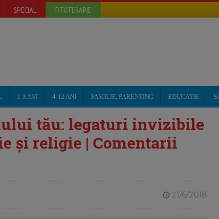
SPECIAL
FITOTERAPIE
L
1-3 ANI
4-12 ANI
FAMILIE, PARENTING
EDUCATIE
S
lui tău: legaturi invizibile
ie și religie | Comentarii
21/6/2018