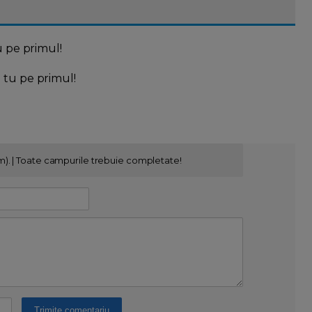
u pe primul!
l tu pe primul!
m). | Toate campurile trebuie completate!