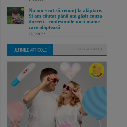
Nu am vrut să renunț la alăptare.
Si am căutat până am găsit cauza
durerii - confesiunile unei mame
care alăptează
27/3/2026
ULTIMILE ARTICOLE
NOUTATI AICI