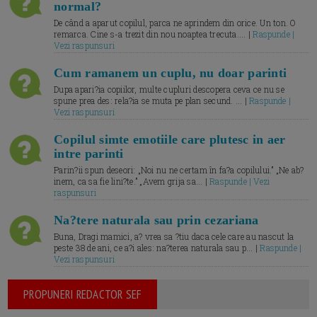
normal?
De când a aparut copilul, parca ne aprindem din orice. Un ton. O
remarca. Cine s-a trezit din nou noaptea trecuta.... |
Raspunde |
Vezi raspunsuri
Cum ramanem un cuplu, nu doar parinti
Dupa apari?ia copiilor, multe cupluri descopera ceva ce nu se
spune prea des: rela?ia se muta pe plan secund. ... |
Raspunde |
Vezi raspunsuri
Copilul simte emotiile care plutesc in aer
intre parinti
Parin?ii spun deseori: „Noi nu ne certam în fa?a copilului.” „Ne ab?
inem, ca sa fie lini?te.” „Avem grija sa... |
Raspunde | Vezi
raspunsuri
Na?tere naturala sau prin cezariana
Buna, Dragi mamici, a? vrea sa ?tiu daca cele care au nascut la
peste 38 de ani, ce a?i ales: na?terea naturala sau p... |
Raspunde |
Vezi raspunsuri
PROPUNERI REDACTOR SEF