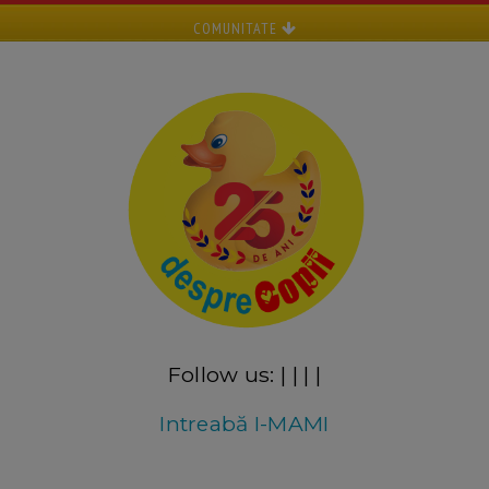
COMUNITATE
Follow us:
|
|
|
|
Intreabă I-MAMI