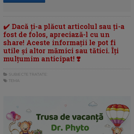
✔️ Dacă ți-a plăcut articolul sau ți-a
fost de folos, apreciază-l cu un
share! Aceste informații le pot fi
utile și altor mămici sau tătici. Îți
mulțumim anticipat! ❣️
SUBIECTE TRATATE:
TEMA: