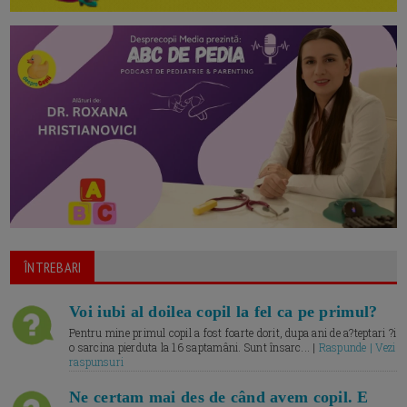
ÎNTREBARI
Voi iubi al doilea copil la fel ca pe primul?
Pentru mine primul copil a fost foarte dorit, dupa ani de a?teptari ?i
o sarcina pierduta la 16 saptamâni. Sunt însarc... |
Raspunde | Vezi
raspunsuri
Ne certam mai des de când avem copil. E