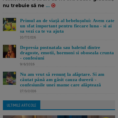
nu trebuie să ne
...
Primul an de viață al bebelușului: Avem cate
un sfat important pentru fiecare luna - si ai
sa vezi ca te va ajuta
10/7/2026
Depresia postnatala sau baletul dintre
dragoste, emotii, hormoni si oboseala crunta
- confesiuni
9/6/2026
Nu am vrut să renunț la alăptare. Si am
căutat până am găsit cauza durerii -
confesiunile unei mame care alăptează
27/3/2026
ULTIMILE ARTICOLE