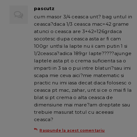
pascutz
cum masor 3/4 ceasca unt? bag untul in
ceasca?daca 1/3 ceasca mac=42 grame
atunci o ceasca are 3+42=126grdaca
socotesc dupa ceasca asta ar fi cam
100gr unt!si la lapte nu ii cam putin 1 si
1/2ceasca?adica 189gr lapte?????ajunge
laptele asta pt o crema suficienta sa o
imparti in 3 sa o pui intre blaturi?sau imi
scapa mie ceva aici?mie matematic si
practic nu imi iasa decat daca folosesc o
ceasca pt mac, zahar, unt si ce o mai fi la
blat si pt crema o alta ceasca de
dimensiune mai mare?am dreptate sau
trebuie masurat totul cu aceeasi
ceasca?
Raspunde la acest comentariu