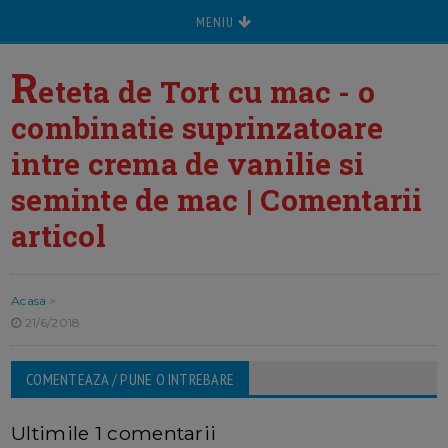
MENIU
R
eteta de Tort cu mac - o
combinatie suprinzatoare
intre crema de vanilie si
seminte de mac | Comentarii
articol
Acasa
>
21/6/2018
COMENTEAZA / PUNE O INTREBARE
Ultimile 1 comentarii